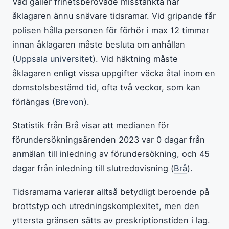
Vad gäller frihetsberövade misstänkta har
åklagaren ännu snävare tidsramar. Vid gripande får
polisen hålla personen för förhör i max 12 timmar
innan åklagaren måste besluta om anhållan
(
Uppsala universitet
). Vid häktning måste
åklagaren enligt vissa uppgifter väcka åtal inom en
domstolsbestämd tid, ofta två veckor, som kan
förlängas (
Brevon
).
Statistik från Brå visar att medianen för
förundersökningsärenden 2023 var 0 dagar från
anmälan till inledning av förundersökning, och 45
dagar från inledning till slutredovisning (
Brå
).
Tidsramarna varierar alltså betydligt beroende på
brottstyp och utredningskomplexitet, men den
yttersta gränsen sätts av preskriptionstiden i lag.