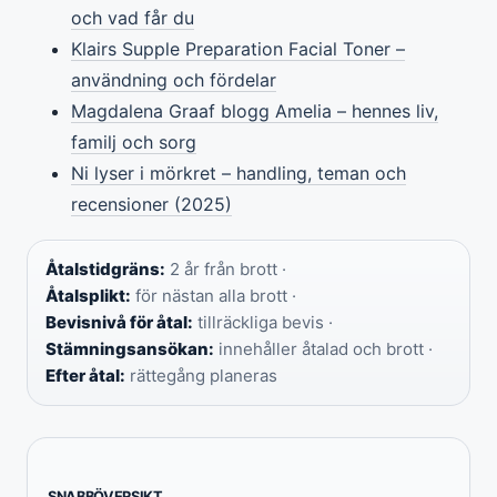
och vad får du
Klairs Supple Preparation Facial Toner –
användning och fördelar
Magdalena Graaf blogg Amelia – hennes liv,
familj och sorg
Ni lyser i mörkret – handling, teman och
recensioner (2025)
Åtalstidgräns:
2 år från brott ·
Åtalsplikt:
för nästan alla brott ·
Bevisnivå för åtal:
tillräckliga bevis ·
Stämningsansökan:
innehåller åtalad och brott ·
Efter åtal:
rättegång planeras
SNABBÖVERSIKT