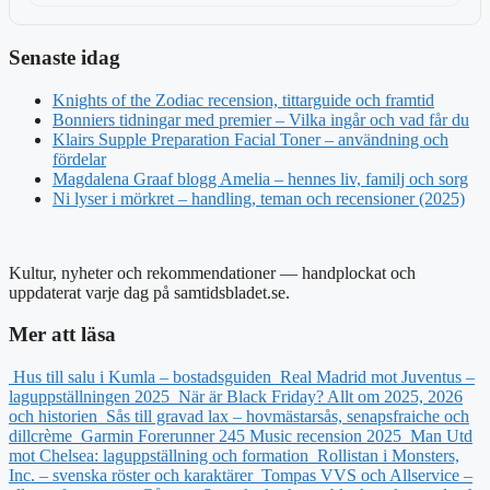
Senaste idag
Knights of the Zodiac recension, tittarguide och framtid
Bonniers tidningar med premier – Vilka ingår och vad får du
Klairs Supple Preparation Facial Toner – användning och
fördelar
Magdalena Graaf blogg Amelia – hennes liv, familj och sorg
Ni lyser i mörkret – handling, teman och recensioner (2025)
Kultur, nyheter och rekommendationer — handplockat och
uppdaterat varje dag på samtidsbladet.se.
Mer att läsa
Hus till salu i Kumla – bostadsguiden
Real Madrid mot Juventus –
laguppställningen 2025
När är Black Friday? Allt om 2025, 2026
och historien
Sås till gravad lax – hovmästarsås, senapsfraiche och
dillcrème
Garmin Forerunner 245 Music recension 2025
Man Utd
mot Chelsea: laguppställning och formation
Rollistan i Monsters,
Inc. – svenska röster och karaktärer
Tompas VVS och Allservice –