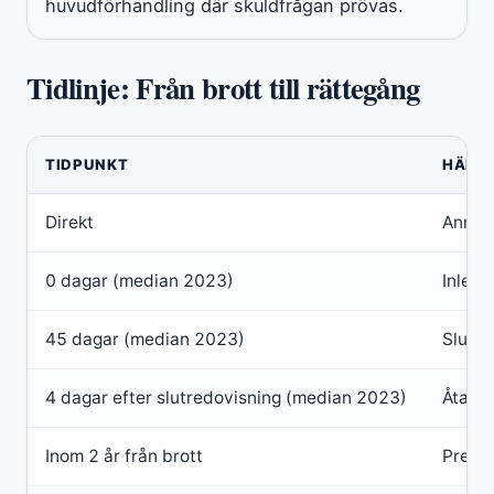
huvudförhandling där skuldfrågan prövas.
Tidlinje: Från brott till rättegång
TIDPUNKT
HÄND
Direkt
Anmäla
0 dagar (median 2023)
Inledn
45 dagar (median 2023)
Slutre
4 dagar efter slutredovisning (median 2023)
Åtalsb
Inom 2 år från brott
Preskr