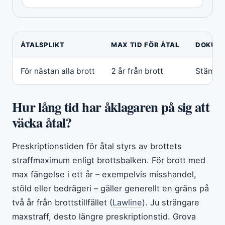
ÅTALSPLIKT
MAX TID FÖR ÅTAL
DOKUME
För nästan alla brott
2 år från brott
Stämni
Hur lång tid har åklagaren på sig att
väcka åtal?
Preskriptionstiden för åtal styrs av brottets
straffmaximum enligt brottsbalken. För brott med
max fängelse i ett år – exempelvis misshandel,
stöld eller bedrägeri – gäller generellt en gräns på
två år från brottstillfället (
Lawline
). Ju strängare
maxstraff, desto längre preskriptionstid. Grova