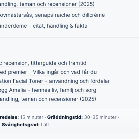
handling, teman och recensioner (2025)
 hovmästarsås, senapsfraiche och dillcrème
derdome – citat, handling & fakta
c recension, tittarguide och framtid
ed premier – Vilka ingår och vad får du
ation Facial Toner – användning och fördelar
g Amelia – hennes liv, familj och sorg
 handling, teman och recensioner (2025)
redelse:
15 minuter ·
Gräddningstid:
30–35 minuter ·
·
Svårighetsgrad:
Lätt