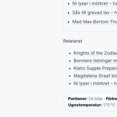
Ni lyser i mörkret – 
Sås till gravad lax –
Mad Max Bortom Thun
Relaterat
Knights of the Zodia
Bonniers tidningar m
Klairs Supple Prepar
Magdalena Graaf blog
Ni lyser i mörkret –
Portioner:
24 bitar ·
Förbe
Ugnstemperatur:
175 °C 