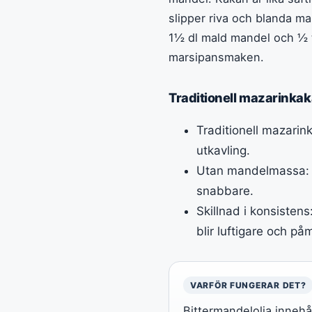
slipper riva och blanda m
1½ dl mald mandel och ½ ts
marsipansmaken.
Traditionell mazarinka
Traditionell mazarin
utkavling.
Utan mandelmassa: 
snabbare.
Skillnad i konsisten
blir luftigare och p
VARFÖR FUNGERAR DET?
Bittermandelolja inne