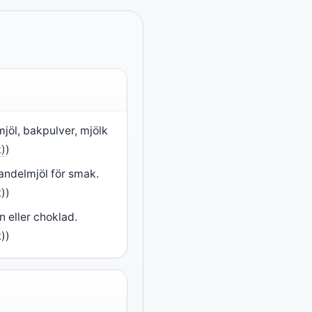
jöl, bakpulver, mjölk
t)
)
mandelmjöl för smak.
))
on eller choklad.
))