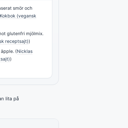
serat smör och
 Kokbok (vegansk
mot glutenfri mjölmix.
k receptsajt)
)
t äpple. (
Nicklas
sajt)
)
n lita på