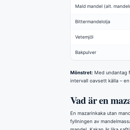
Mald mandel (alt. mandel
Bittermandelolja
Vetemjöl
Bakpulver
Mönstret:
Med undantag fö
intervall oavsett källa – en
Vad är en maz
En mazarinkaka utan mande
fyllningen av mandelmassa
mandel. Kakan är lika saft