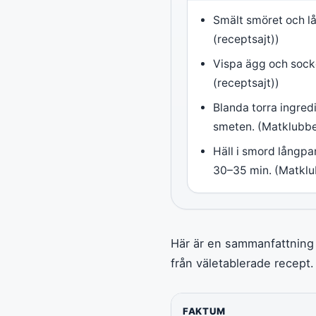
Smält smöret och l
(receptsajt))
Vispa ägg och sock
(receptsajt))
Blanda torra ingred
smeten. (Matklubbe
Häll i smord långpa
30–35 min. (Matklu
Här är en sammanfattning 
från väletablerade recept.
FAKTUM