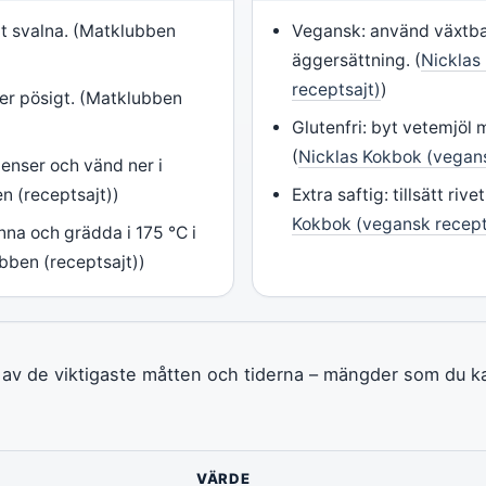
åt svalna. (Matklubben
Vegansk: använd växtba
äggersättning. (
Nicklas
receptsajt)
)
er pösigt. (Matklubben
Glutenfri: byt vetemjöl 
(
Nicklas Kokbok (vegans
ienser och vänd ner i
n (receptsajt))
Extra saftig: tillsätt rive
Kokbok (vegansk recept
nna och grädda i 175 °C i
bben (receptsajt))
av de viktigaste måtten och tiderna – mängder som du ka
VÄRDE