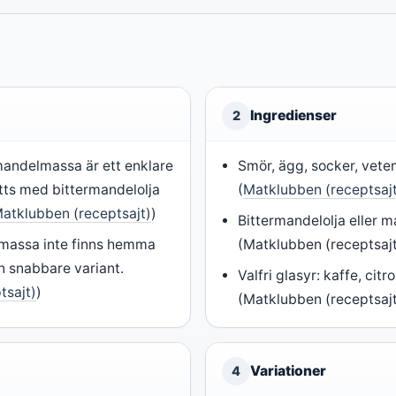
Ingredienser
2
andelmassa är ett enklare
Smör, ägg, socker, vetem
tts med bittermandelolja
(
Matklubben (receptsaj
atklubben (receptsajt)
)
Bittermandelolja eller 
massa inte finns hemma
(Matklubben (receptsajt
 en snabbare variant.
Valfri glasyr: kaffe, citr
tsajt)
)
(Matklubben (receptsajt
Variationer
4