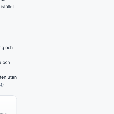
stället
ing och
e och
nten utan
s)
)
dess