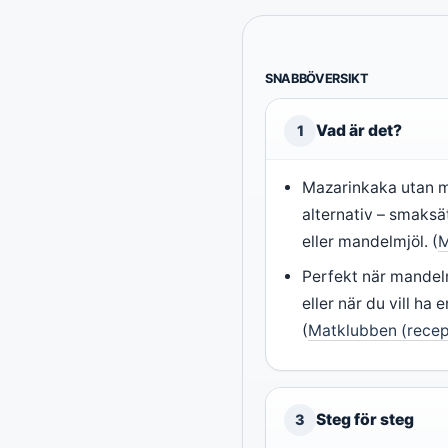
SNABBÖVERSIKT
Vad är det?
1
Mazarinkaka utan m
alternativ – smaksä
eller mandelmjöl. (
M
Perfekt när mandel
eller när du vill ha
(
Matklubben (recep
Steg för steg
3