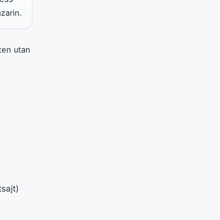
zarin.
nten utan
sajt)