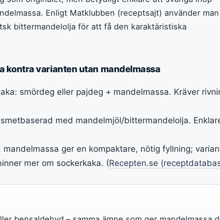
andelmassa. Enligt Matklubben (receptsajt) använder man i
k bittermandelolja för att få den karaktäristiska
ka kontra varianten utan mandelmassa
kaka: smördeg eller pajdeg + mandelmassa. Kräver rivn
smetbaserad med mandelmjöl/bittermandelolja. Enklar
s: mandelmassa ger en kompaktare, nötig fyllning; varia
åminner mer om sockerkaka. (
Recepten.se (receptdataba
håller bensaldehyd – samma ämne som ger mandelmassa 