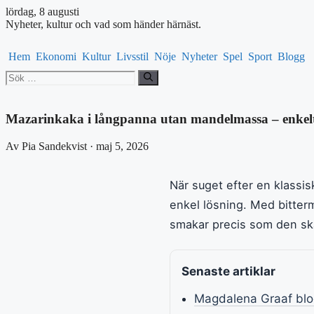
lördag, 8 augusti
Nyheter, kultur och vad som händer härnäst.
Hem
Ekonomi
Kultur
Livsstil
Nöje
Nyheter
Spel
Sport
Blogg
Sök
efter:
Mazarinkaka i långpanna utan mandelmassa – enkelt
Av Pia Sandekvist · maj 5, 2026
När suget efter en klassis
enkel lösning. Med bitter
smakar precis som den sk
Senaste artiklar
Magdalena Graaf blog