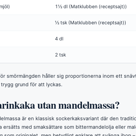
mjöl)
1½ dl (Matklubben (receptsajt))
½ tsk (Matklubben (receptsajt))
4 dl
2 tsk
r smörmängden håller sig proportionerna inom ett snäv
 trygg grund för att lyckas.
arinkaka utan mandelmassa?
lmassa är en klassisk sockerkaksvariant där den traditio
 ersätts med smaksättare som bittermandelolja eller mal
ig som originalet, men betydligt enklare att svänga ihop –