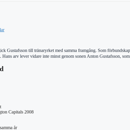
lar
ick Gustafsson till tränaryrket med samma framgång. Som förbundskapt
tt. Hans arv lever vidare inte minst genom sonen Anton Gustafsson, so
nd
t
gton Capitals 2008
 samma år