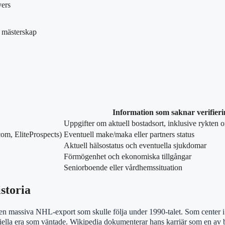
yers
a mästerskap
Information som saknar verifieri
Uppgifter om aktuell bostadsort, inklusive rykten
m, EliteProspects)
Eventuell make/maka eller partners status
Aktuell hälsostatus och eventuella sjukdomar
Förmögenhet och ekonomiska tillgångar
Seniorboende eller vårdhemssituation
storia
den massiva NHL-export som skulle följa under 1990-talet. Som center 
ersiella era som väntade. Wikipedia dokumenterar hans karriär som en a