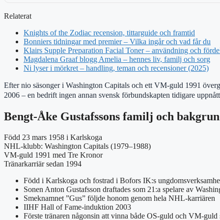
Relaterat
Knights of the Zodiac recension, tittarguide och framtid
Bonniers tidningar med premier – Vilka ingår och vad får du
Klairs Supple Preparation Facial Toner – användning och förde
Magdalena Graaf blogg Amelia – hennes liv, familj och sorg
Ni lyser i mörkret – handling, teman och recensioner (2025)
Efter nio säsonger i Washington Capitals och ett VM-guld 1991 överg
2006 – en bedrift ingen annan svensk förbundskapten tidigare uppnå
Bengt-Åke Gustafssons familj och bakgru
Född 23 mars 1958 i Karlskoga
NHL-klubb: Washington Capitals (1979–1988)
VM-guld 1991 med Tre Kronor
Tränarkarriär sedan 1994
Född i Karlskoga och fostrad i Bofors IK:s ungdomsverksamhe
Sonen Anton Gustafsson draftades som 21:a spelare av Washin
Smeknamnet ”Gus” följde honom genom hela NHL-karriären
IIHF Hall of Fame-induktion 2003
Förste tränaren någonsin att vinna både OS-guld och VM-guld