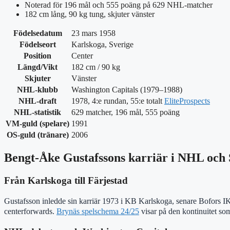
Noterad för 196 mål och 555 poäng på 629 NHL-matcher
182 cm lång, 90 kg tung, skjuter vänster
Födelsedatum
23 mars 1958
Födelseort
Karlskoga, Sverige
Position
Center
Längd/Vikt
182 cm / 90 kg
Skjuter
Vänster
NHL-klubb
Washington Capitals (1979–1988)
NHL-draft
1978, 4:e rundan, 55:e totalt
EliteProspects
NHL-statistik
629 matcher, 196 mål, 555 poäng
VM-guld (spelare)
1991
OS-guld (tränare)
2006
Bengt-Åke Gustafssons karriär i NHL och 
Från Karlskoga till Färjestad
Gustafsson inledde sin karriär 1973 i KB Karlskoga, senare Bofors IK, 
centerforwards.
Brynäs spelschema 24/25
visar på den kontinuitet so