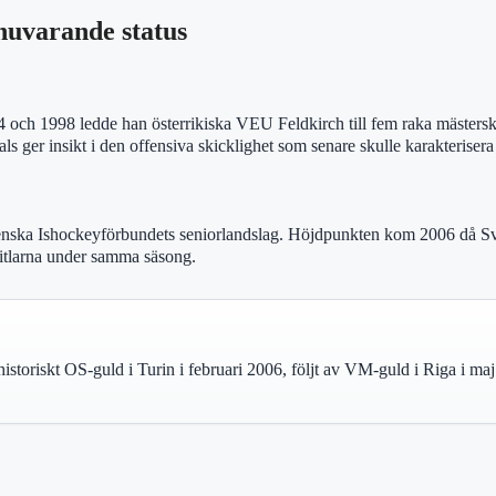
nuvarande status
1994 och 1998 ledde han österrikiska VEU Feldkirch till fem raka mäster
als ger insikt i den offensiva skicklighet som senare skulle karakterisera 
nska Ishockeyförbundets seniorlandslag. Höjdpunkten kom 2006 då Sve
 titlarna under samma säsong.
storiskt OS-guld i Turin i februari 2006, följt av VM-guld i Riga i ma