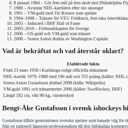
8 januari 1984
– Gör fem mål på fem skott mot Philadelphia Fl
1988
– Avslutar NHL-karriären efter nio säsonger
1991
– VM-guld med Tre Kronor som spelare
1994–1998
– Tränare för VEU Feldkirch, fem raka österrikisk
2003
– Inducted i IIHF Hall of Fame
2005–2010
– Förbundskapten för Sverige
2006
– OS-guld och VM-guld som tränare
2008
– Sonen Anton draftas av Washington Capitals
Vad är bekräftat och vad återstår oklart?
Etablerade fakta
Född 23 mars 1958 i Karlskoga enligt officiella dokument
NHL-karriär 1979–1988 med 196 mål och 555 poäng (källor: NHL.co
Sonen Anton Gustafsson draftad 2008 (källa: Wikipedia)
VM-guld 1991 och tränarmeriter 2006 (källor: SweHockey, IIHF)
Längd 182 cm, vikt 90 kg, vänsterskytt
Bengt-Åke Gustafsson i svensk ishockeys hi
Gustafsson tillhör generationen svenska spelare som banade väg för 
från en nationell ligasemi-professionalism till den fullskaliga komm