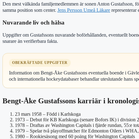
Den mest välkända familjemedlemmen är sonen Anton Gustafsson, född 
samma position som center.
Jens Persson Umeå Läkare
representerar e
Nuvarande liv och hälsa
Uppgifter om Gustafssons nuvarande boförhållanden, eventuellt boende 
snarare än verifierbara fakta.
OBEKRÄFTADE UPPGIFTER
Information om Bengt-Åke Gustafssons eventuella boende i Gävle, a
och internationella hockeydatabaser behandlar uteslutande hans spo
Bengt-Åke Gustafssons karriär i kronologi
23 mars 1958
– Född i Karlskoga
1973
– Debut för KB Karlskoga (senare Bofors IK) i division 
1978
– Draftas av Washington Capitals i fjärde rundan, 55:e tot
1979
– Spelar två playoffmatcher för Edmonton Oilers i WHA,
1980
– Rookiesäsong med 60 poäng för Washington Capitals