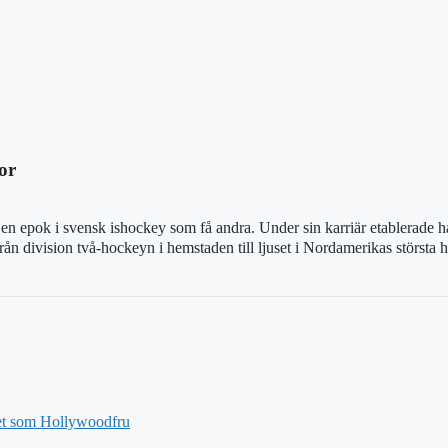
or
n epok i svensk ishockey som få andra. Under sin karriär etablerade ha
ån division två-hockeyn i hemstaden till ljuset i Nordamerikas största 
vet som Hollywoodfru