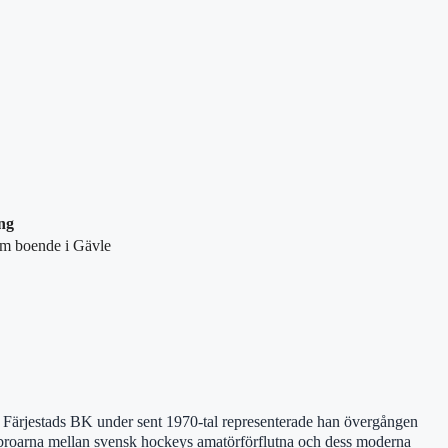
ng
 om boende i Gävle
i Färjestads BK under sent 1970-tal representerade han övergången
v broarna mellan svensk hockeys amatörförflutna och dess moderna