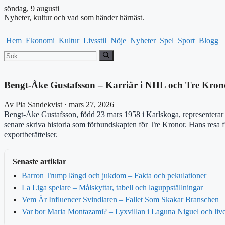
söndag, 9 augusti
Nyheter, kultur och vad som händer härnäst.
Hem
Ekonomi
Kultur
Livsstil
Nöje
Nyheter
Spel
Sport
Blogg
Sök
efter:
Bengt-Åke Gustafsson – Karriär i NHL och Tre Kron
Av Pia Sandekvist · mars 27, 2026
Bengt-Åke Gustafsson, född 23 mars 1958 i Karlskoga, representerar e
senare skriva historia som förbundskapten för Tre Kronor. Hans resa fr
exportberättelser.
Senaste artiklar
Barron Trump längd och jukdom – Fakta och pekulationer
La Liga spelare – Målskyttar, tabell och laguppställningar
Vem Är Influencer Svindlaren – Fallet Som Skakar Branschen
Var bor Maria Montazami? – Lyxvillan i Laguna Niguel och li