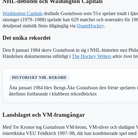
NHL-debuten och Washington Capitals
Washington Capitals
draftade Gustafsson som 55:e spelare totalt i fjä
säsonger (1979–1988) spelade han 629 matcher och noterades för 19
detaljerad statistik finns tillgänglig via
QuantHockey
.
Det unika rekordet
Den 8 januari 1984 skrev Gustafsson in sig i NHL-historien mot Phila
Händelsen dokumenteras utförligt i
The Hockey Writers
arkiv över hi
HISTORISKT NHL-REKORD
Åtta januari 1984 blev Bengt-Åke Gustafsson den förste spelaren 
återfinns fortfarande i klubbens rekordböcker.
Landslaget och VM-framgångar
Med Tre Kronor tog Gustafsson VM-brons, VM-silver och slutligen VM
österrikiska VEU Feldkirch 1997–98, där han kombinerade spel med t