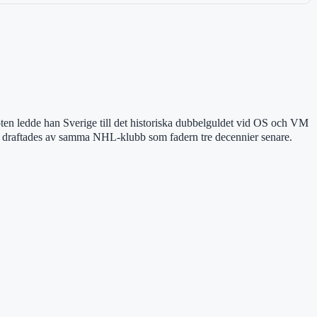
en ledde han Sverige till det historiska dubbelguldet vid OS och VM
m draftades av samma NHL-klubb som fadern tre decennier senare.