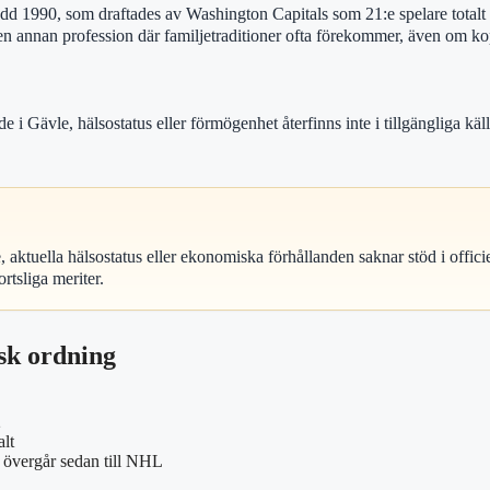
1990, som draftades av Washington Capitals som 21:e spelare totalt 2
n annan profession där familjetraditioner ofta förekommer, även om koppl
i Gävle, hälsostatus eller förmögenhet återfinns inte i tillgängliga käl
ktuella hälsostatus eller ekonomiska förhållanden saknar stöd i offici
rtsliga meriter.
sk ordning
2
alt
 övergår sedan till NHL