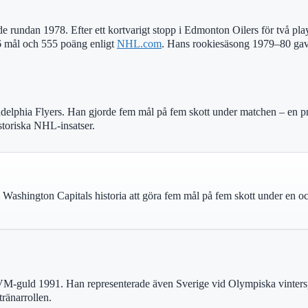
rde rundan 1978. Efter ett kortvarigt stopp i Edmonton Oilers för två p
6 mål och 555 poäng enligt
NHL.com
. Hans rookiesäsong 1979–80 gav 
delphia Flyers. Han gjorde fem mål på fem skott under matchen – en pre
storiska NHL-insatser.
i Washington Capitals historia att göra fem mål på fem skott under en
-guld 1991. Han representerade även Sverige vid Olympiska vinterspel
ränarrollen.