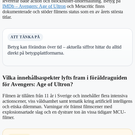
levererar både action och blockbuster-underhållning. Betyg på
IMDb – Avengers: Age of Ultron
och Metacritic finns
dokumenterade och stöder filmens status som en av årets största
titlar.
ATT TÄNKA PÅ
Betyg kan förändras över tid – aktuella siffror hittar du alltid
direkt på betygsplattformarna.
Vilka innehållsaspekter lyfts fram i föräldraguiden
för Avengers: Age of Ultron?
Filmen är tillåten från 11 år i Sverige och innehåller flera intensiva
actionscener, viss våldsamhet samt tematik kring artificiell intelligens
och etiska dilemman. Varningar rör främst filmscener med
explosionsartade slag och en dystrare ton än vissa tidigare MCU-
filmer.