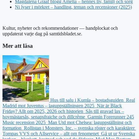
Magdalena Graaf blogg Amelia – hennes liv, familj och sorg
Ni lyser i mörkret – handling, teman och recensioner (2025)
Kultur, nyheter och rekommendationer — handplockat och
uppdaterat varje dag på samtidsbladet.se.
Mer att läsa
Hus till salu i Kumla – bostadsguiden
Real
Madrid mot Juventus – laguppställningen 2025
När är Black
Friday? Allt om 2025, 2026 och historien
Sås till gravad lax –
hovmästarsås, senapsfraiche och dillcrème
Garmin Forerunner 245
Music recension 2025
Man Utd mot Chelsea: laguppställning och
formation
Rollistan i Monsters, Inc. – svenska röster och karaktärer
Tompas VVS och Allservice – allt om fenomenet
Gå ut ur Svenska