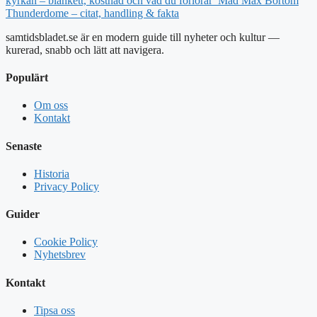
kyrkan – blankett, kostnad och vad du förlorar
Mad Max Bortom
Thunderdome – citat, handling & fakta
samtidsbladet.se är en modern guide till nyheter och kultur —
kurerad, snabb och lätt att navigera.
Populärt
Om oss
Kontakt
Senaste
Historia
Privacy Policy
Guider
Cookie Policy
Nyhetsbrev
Kontakt
Tipsa oss