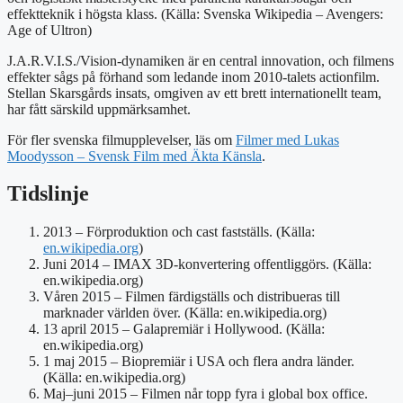
effektteknik i högsta klass. (Källa: Svenska Wikipedia – Avengers:
Age of Ultron)
J.A.R.V.I.S./Vision-dynamiken är en central innovation, och filmens
effekter sågs på förhand som ledande inom 2010-talets actionfilm.
Stellan Skarsgårds insats, omgiven av ett brett internationellt team,
har fått särskild uppmärksamhet.
För fler svenska filmupplevelser, läs om
Filmer med Lukas
Moodysson – Svensk Film med Äkta Känsla
.
Tidslinje
2013 – Förproduktion och cast fastställs. (Källa:
en.wikipedia.org
)
Juni 2014 – IMAX 3D-konvertering offentliggörs. (Källa:
en.wikipedia.org)
Våren 2015 – Filmen färdigställs och distribueras till
marknader världen över. (Källa: en.wikipedia.org)
13 april 2015 – Galapremiär i Hollywood. (Källa:
en.wikipedia.org)
1 maj 2015 – Biopremiär i USA och flera andra länder.
(Källa: en.wikipedia.org)
Maj–juni 2015 – Filmen når topp fyra i global box office.