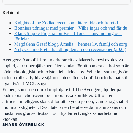
Relaterat
Knights of the Zodiac recension, tittarguide och framtid
Bonniers tidningar med premier – Vilka ingår och vad får du
Klairs Supple Preparation Facial Toner – användning och
fördelar
Magdalena Graaf blogg Amelia – hennes liv, familj och sorg
Ni lyser i mörkret – handling, teman och recensioner (2025)
Avengers: Age of Ultron markerar ett av Marvels mest explosiva
kapitel, där superhjältelaget åter samlas för att hantera ett hot som är
både teknologiskt och existentiellt. Med Joss Whedon som regissör
och en rollista fylld av stjärnor intensifieras konflikt och dramatik till
nya nivåer i MCU-sagan.
Filmen, som är en direkt uppföljare till The Avengers, bjuder på
både stora actionscener och moraliska konflikter. Ultron, en
artificiell intelligens skapad för att skydda jorden, vänder sig snabbt
mot mänskligheten. Resultatet är en berättelse där människans och
maskinens gränser testas – och hjältarna tvingas samarbeta mot
klockan.
SNABB ÖVERBLICK