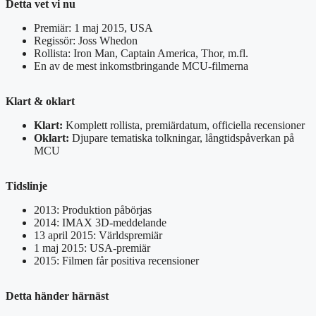
Detta vet vi nu
Premiär: 1 maj 2015, USA
Regissör: Joss Whedon
Rollista: Iron Man, Captain America, Thor, m.fl.
En av de mest inkomstbringande MCU-filmerna
Klart & oklart
Klart:
Komplett rollista, premiärdatum, officiella recensioner
Oklart:
Djupare tematiska tolkningar, långtidspåverkan på
MCU
Tidslinje
2013: Produktion påbörjas
2014: IMAX 3D-meddelande
13 april 2015: Världspremiär
1 maj 2015: USA-premiär
2015: Filmen får positiva recensioner
Detta händer härnäst