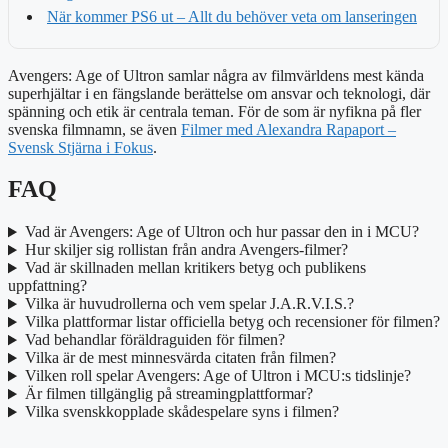
När kommer PS6 ut – Allt du behöver veta om lanseringen
Avengers: Age of Ultron samlar några av filmvärldens mest kända
superhjältar i en fängslande berättelse om ansvar och teknologi, där
spänning och etik är centrala teman. För de som är nyfikna på fler
svenska filmnamn, se även
Filmer med Alexandra Rapaport –
Svensk Stjärna i Fokus
.
FAQ
Vad är Avengers: Age of Ultron och hur passar den in i MCU?
Hur skiljer sig rollistan från andra Avengers-filmer?
Vad är skillnaden mellan kritikers betyg och publikens
uppfattning?
Vilka är huvudrollerna och vem spelar J.A.R.V.I.S.?
Vilka plattformar listar officiella betyg och recensioner för filmen?
Vad behandlar föräldraguiden för filmen?
Vilka är de mest minnesvärda citaten från filmen?
Vilken roll spelar Avengers: Age of Ultron i MCU:s tidslinje?
Är filmen tillgänglig på streamingplattformar?
Vilka svenskkopplade skådespelare syns i filmen?