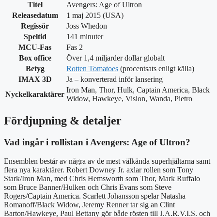
Titel
Avengers: Age of Ultron
Releasedatum
1 maj 2015 (USA)
Regissör
Joss Whedon
Speltid
141 minuter
MCU-Fas
Fas 2
Box office
Över 1,4 miljarder dollar globalt
Betyg
Rotten Tomatoes
(procentsats enligt källa)
IMAX 3D
Ja – konverterad inför lansering
Iron Man, Thor, Hulk, Captain America, Black
Nyckelkaraktärer
Widow, Hawkeye, Vision, Wanda, Pietro
Fördjupning & detaljer
Vad ingår i rollistan i Avengers: Age of Ultron?
Ensemblen består av några av de mest välkända superhjältarna samt
flera nya karaktärer. Robert Downey Jr. axlar rollen som Tony
Stark/Iron Man, med Chris Hemsworth som Thor, Mark Ruffalo
som Bruce Banner/Hulken och Chris Evans som Steve
Rogers/Captain America. Scarlett Johansson spelar Natasha
Romanoff/Black Widow, Jeremy Renner tar sig an Clint
Barton/Hawkeye, Paul Bettany gör både rösten till J.A.R.V.I.S. och