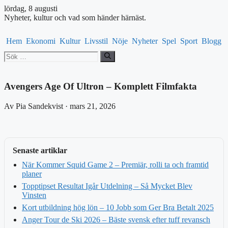
lördag, 8 augusti
Nyheter, kultur och vad som händer härnäst.
Hem
Ekonomi
Kultur
Livsstil
Nöje
Nyheter
Spel
Sport
Blogg
Sök
efter:
Avengers Age Of Ultron – Komplett Filmfakta
Av Pia Sandekvist · mars 21, 2026
Senaste artiklar
När Kommer Squid Game 2 – Premiär, rolli ta och framtid
planer
Topptipset Resultat Igår Utdelning – Så Mycket Blev
Vinsten
Kort utbildning hög lön – 10 Jobb som Ger Bra Betalt 2025
Anger Tour de Ski 2026 – Bäste svensk efter tuff revansch