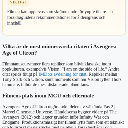
VIKTIGT
Filmen kan upplevas som skrämmande för yngre tittare – se
föräldraguidens rekommendationer för åldersgräns och
innehåll.
Vilka är de mest minnesvärda citaten i Avengers:
Age of Ultron?
Filmmanuset rymmer flera repliker som blivit klassiska inom
popkulturen, exempelvis Vision: ”I am on the side of life.” Andra
citat sprids flitigt på
IMDb:s avdelning för citat
. Repliker mellan
Tony Stark och Ultron, samt moments som när Vision lyfter Thors
hammare, tillhör de mest diskuterade bland fans.
Filmens plats inom MCU och eftermäle
Avengers: Age of Ultron utgör andra delen av välkända Fas 2 i
Marvel Cinematic Universe. Händelserna bygger vidare på The
Avengers (2012) och lägger grunden inför Infinity War och
Endgame. Produktionsmässigt har filmen lyfts fram som ett tekniskt
och logistiskt mästerstycke med parallella karaktärsbågar och