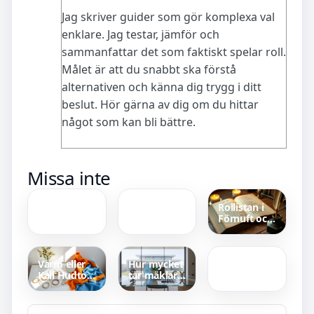
Jag skriver guider som gör komplexa val
enklare. Jag testar, jämför och
sammanfattar det som faktiskt spelar roll.
Målet är att du snabbt ska förstå
alternativen och känna dig trygg i ditt
beslut. Hör gärna av dig om du hittar
något som kan bli bättre.
Movie En
Hus till salu
Missa inte
Man Som
i Kumla –
Heter Ove –
bostadsguiden
Värme Och
Rollistan i
Humor I
Förnuft och
Fokus
Pulsklocka
känsla –
Bäst i Test –
skådespelare,
Garmin
åldrar och
Vinner Råd
fakta
Varm eller
Hur mycket
& Rön 2025
Kall Hudton
tar mäklare
Test – Så
i arvode –
Testar Du
Jämför
Hemma
Avgifter Nu