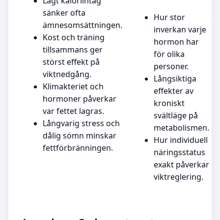
Lågt kaloriintag
sänker ofta
Hur stor
ämnesomsättningen.
inverkan varje
Kost och träning
hormon har
tillsammans ger
för olika
störst effekt på
personer.
viktnedgång.
Långsiktiga
Klimakteriet och
effekter av
hormoner påverkar
kroniskt
var fettet lagras.
svältläge på
Långvarig stress och
metabolismen.
dålig sömn minskar
Hur individuell
fettförbränningen.
näringsstatus
exakt påverkar
viktreglering.