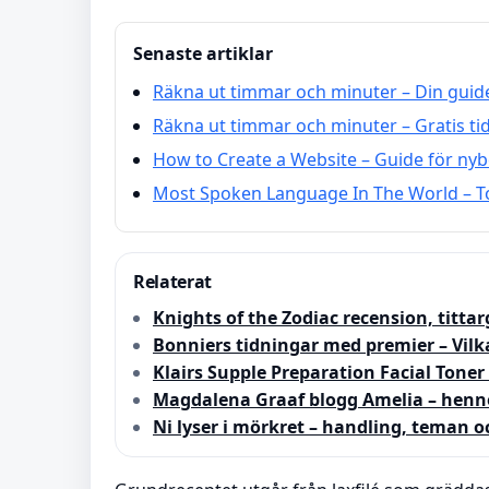
Senaste artiklar
Räkna ut timmar och minuter – Din guide 
Räkna ut timmar och minuter – Gratis tid
How to Create a Website – Guide för nyb
Most Spoken Language In The World – To
Relaterat
Knights of the Zodiac recension, titta
Bonniers tidningar med premier – Vilk
Klairs Supple Preparation Facial Tone
Magdalena Graaf blogg Amelia – hennes
Ni lyser i mörkret – handling, teman o