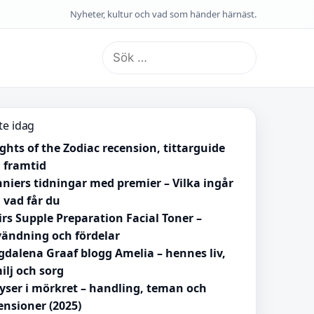
Nyheter, kultur och vad som händer härnäst.
Sök
efter:
te idag
ghts of the Zodiac recension, tittarguide
 framtid
niers tidningar med premier – Vilka ingår
 vad får du
irs Supple Preparation Facial Toner –
ändning och fördelar
dalena Graaf blogg Amelia – hennes liv,
ilj och sorg
lyser i mörkret – handling, teman och
ensioner (2025)