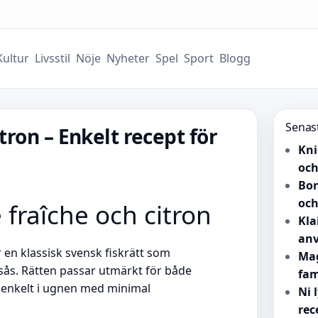
Kultur
Livsstil
Nöje
Nyheter
Spel
Sport
Blogg
Senas
tron – Enkelt recept för
Kni
och
Bon
och
fraîche och citron
Kla
anv
r en klassisk svensk fiskrätt som
Mag
 sås. Rätten passar utmärkt för både
fam
 enkelt i ugnen med minimal
Ni 
rec