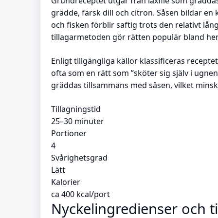
Grundreceptet utgår från laxfilé som gräddas
grädde, färsk dill och citron. Såsen bildar e
och fisken förblir saftig trots den relativt l
tillagarmetoden gör rätten populär bland he
Enligt tillgängliga källor klassificeras recep
ofta som en rätt som ”sköter sig själv i ugnen”
gräddas tillsammans med såsen, vilket minskar
Tillagningstid
25–30 minuter
Portioner
4
Svårighetsgrad
Lätt
Kalorier
ca 400 kcal/port
Nyckelingredienser och t