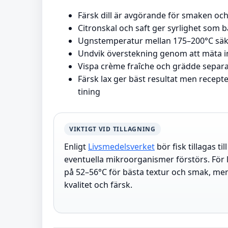
Färsk dill är avgörande för smaken och 
Citronskal och saft ger syrlighet som 
Ugnstemperatur mellan 175–200°C säker
Undvik överstekning genom att mäta i
Vispa crème fraîche och grädde separa
Färsk lax ger bäst resultat men recepte
tining
VIKTIGT VID TILLAGNING
Enligt
Livsmedelsverket
bör fisk tillagas ti
eventuella mikroorganismer förstörs. Fö
på 52–56°C för bästa textur och smak, men 
kvalitet och färsk.