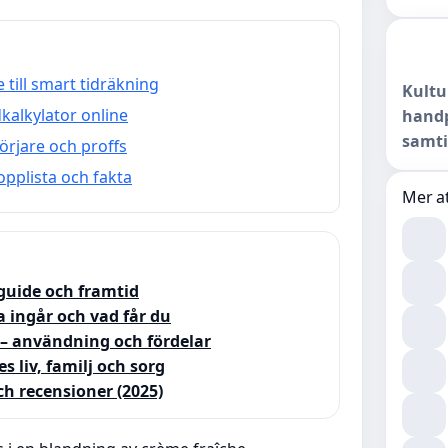
till smart tidräkning
Kultu
kalkylator online
handp
samti
örjare och proffs
pplista och fakta
Mer at
rguide och framtid
a ingår och vad får du
r – användning och fördelar
 liv, familj och sorg
ch recensioner (2025)