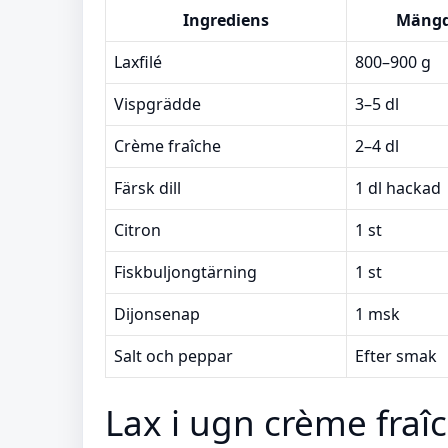
Ingrediens
Mäng
Laxfilé
800–900 g
Vispgrädde
3–5 dl
Crème fraîche
2–4 dl
Färsk dill
1 dl hackad
Citron
1 st
Fiskbuljongtärning
1 st
Dijonsenap
1 msk
Salt och peppar
Efter smak
Lax i ugn crème fraîc