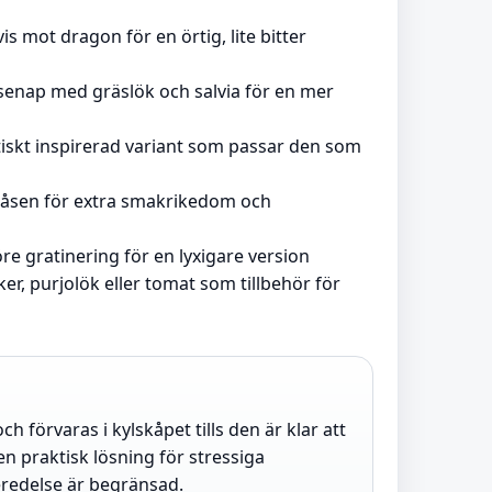
lvis mot dragon för en örtig, lite bitter
enap med gräslök och salvia för en mer
tiskt inspirerad variant som passar den som
 i såsen för extra smakrikedom och
e gratinering för en lyxigare version
r, purjolök eller tomat som tillbehör för
 förvaras i kylskåpet tills den är klar att
en praktisk lösning för stressiga
eredelse är begränsad.