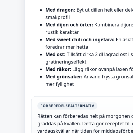
Med dragon:
Byt ut dillen helt eller de
smakprofil
Med dijon och örter:
Kombinera dijons
rustik karaktär
Med sweet chili och ingefära:
En asia
föredrar mer hetta
Med ost:
Tillsätt cirka 2 dl lagrad ost
gratineringseffekt
Med räkor:
Lägg räkor ovanpå laxen för
Med grönsaker:
Använd frysta grönsake
mer fyllighet
FÖRBEREDELSEALTERNATIV
Rätten kan förberedas helt på morgonen och
gräddas på kvällen. Detta gör receptet till 
vardagskvällar när tiden för middagsförb