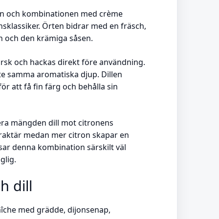
i ugn och kombinationen med crème
nsklassiker. Örten bidrar med en fräsch,
n och den krämiga såsen.
färsk och hackas direkt före användning.
nte samma aromatiska djup. Dillen
r att få fin färg och behålla sin
era mängden dill mot citronens
 karaktär medan mer citron skapar en
assar denna kombination särskilt väl
glig.
 dill
aîche med grädde, dijonsenap,