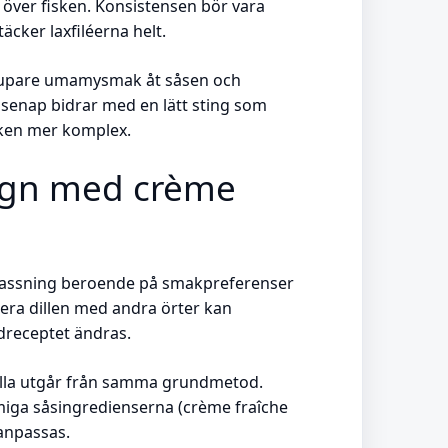
 över fisken. Konsistensen bör vara
äcker laxfiléerna helt.
 djupare umamysmak åt såsen och
onsenap bidrar med en lätt sting som
aken mer komplex.
 ugn med crème
npassning beroende på smakpreferenser
era dillen med andra örter kan
dreceptet ändras.
 alla utgår från samma grundmetod.
miga såsingredienserna (crème fraîche
anpassas.