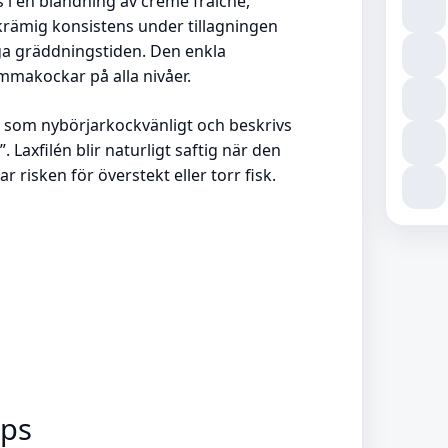
 i en blandning av crème fraîche,
n krämig konsistens under tillagningen
ånga gräddningstiden. Den enkla
mmakockar på alla nivåer.
tet som nybörjarkockvänligt och beskrivs
. Laxfilén blir naturligt saftig när den
 risken för överstekt eller torr fisk.
ips