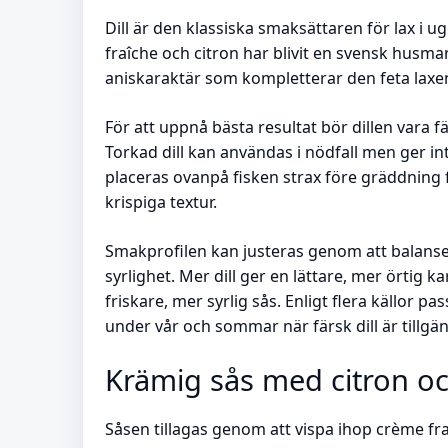
Dill är den klassiska smaksättaren för lax 
fraîche och citron har blivit en svensk husma
aniskaraktär som kompletterar den feta laxe
För att uppnå bästa resultat bör dillen vara 
Torkad dill kan användas i nödfall men ger i
placeras ovanpå fisken strax före gräddning fö
krispiga textur.
Smakprofilen kan justeras genom att balans
syrlighet. Mer dill ger en lättare, mer örtig
friskare, mer syrlig sås. Enligt flera källor p
under vår och sommar när färsk dill är tillgän
Krämig sås med citron och
Såsen tillagas genom att vispa ihop crème fr