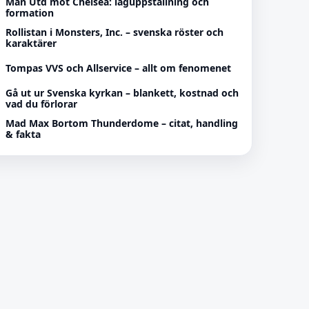
Man Utd mot Chelsea: laguppställning och
formation
Rollistan i Monsters, Inc. – svenska röster och
karaktärer
Tompas VVS och Allservice – allt om fenomenet
Gå ut ur Svenska kyrkan – blankett, kostnad och
vad du förlorar
Mad Max Bortom Thunderdome – citat, handling
& fakta