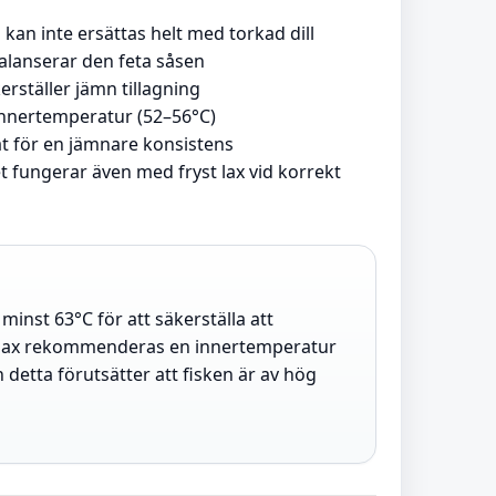
kan inte ersättas helt med torkad dill
balanserar den feta såsen
ställer jämn tillagning
nnertemperatur (52–56°C)
t för en jämnare konsistens
t fungerar även med fryst lax vid korrekt
ll minst 63°C för att säkerställa att
r lax rekommenderas en innertemperatur
detta förutsätter att fisken är av hög