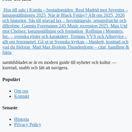
Hus till salu i Kumla – bostadsguiden
Real Madrid mot Juventus –
laguppställningen 2025
När är Black Friday? Allt om 2025, 2026
och historien
Sås till gravad lax – hovmästarsås, senapsfraiche och
dillcrème
Garmin Forerunner 245 Music recension 2025
Man Utd
mot Chelsea: laguppställning och formation
Rollistan i Monsters,
Inc. – svenska röster och karaktärer
Tompas VVS och Allservice –
allt om fenomenet
Gå ut ur Svenska kyrkan – blankett, kostnad och
vad du förlorar
Mad Max Bortom Thunderdome – citat, handling &
fakta
samtidsbladet.se är en modern guide till nyheter och kultur —
kurerad, snabb och lätt att navigera.
Populärt
Om oss
Kontakt
Senaste
Historia
Privacy Policy