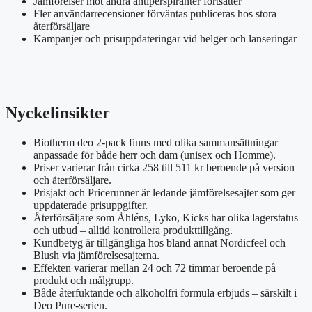
Jämförelser mot andra antiperspiranter fortsätter
Fler användarrecensioner förväntas publiceras hos stora
återförsäljare
Kampanjer och prisuppdateringar vid helger och lanseringar
Nyckelinsikter
Biotherm deo 2-pack finns med olika sammansättningar
anpassade för både herr och dam (unisex och Homme).
Priser varierar från cirka 258 till 511 kr beroende på version
och återförsäljare.
Prisjakt och Pricerunner är ledande jämförelsesajter som ger
uppdaterade prisuppgifter.
Återförsäljare som Åhléns, Lyko, Kicks har olika lagerstatus
och utbud – alltid kontrollera produkttillgång.
Kundbetyg är tillgängliga hos bland annat Nordicfeel och
Blush via jämförelsesajterna.
Effekten varierar mellan 24 och 72 timmar beroende på
produkt och målgrupp.
Både återfuktande och alkoholfri formula erbjuds – särskilt i
Deo Pure-serien.