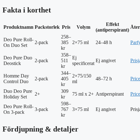
Fakta i korthet
Effekt
Produktnamn
Packstorlek
Pris
Volym
Åter
(antiperspirant)
258–
Deo Pure Roll-
2-pack
385
2×75 ml
24–48 h
Parf
On Duo Set
kr
358–
Deo Pure Duo
Ej
2-pack
511
Ej angivet
Prisj
Deostick
specificerat
kr
344–
Homme Day
2×75/150
2-pack
405
48–72 h
Pric
Control Duo
ml
kr
Duo Deo Pure
309
2+
75 ml x 2+
Antiperspirant
Pric
Holiday Set
kr
598–
Deo Pure Roll-
3-pack
767
3×75 ml
Ej angivet
Prisj
On 3-pack
kr
Fördjupning & detaljer