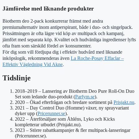
Jämförelse med liknande produkter
Biotherm deo 2-pack konkurrerar främst med andra
premiumalternativ inom antiperspirant, både i duo- och singelpack.
Prissättningen är ofta lägre vid köp av multipack och kampanj,
jämfört med separata köp. Kvalitet och hudvänliga ingredienser lyfts
ofta fram som särskild fördel av konsumenter.
För dig som vill fördjupa dig i effektiv hudvård med liknande
inköpslogik, rekommenderas även
La Roche-Posay Effaclar –
Effektiv Vägledning Vid Akne
.
Tidslinje
2018–2019
– Lansering av Biotherm Deo Pure Roll-On Duo
Set som ledande duo-produkt (
Parfym.se
).
2020
– Ökad efterfrågan och bredare sortiment på
Prisjakt.nu
.
2021
– Day Control Duo (Homme) växer, ny sprayvariant
dyker upp (
Pricerunner.se
).
2022
– Återförsäljare som Åhléns, Lyko och Kicks
kompletterar utbudet (Prisjakt.nu).
2023
– Större rabattkampanjer & fler multipack-lanseringar
(Pricerunner.se).