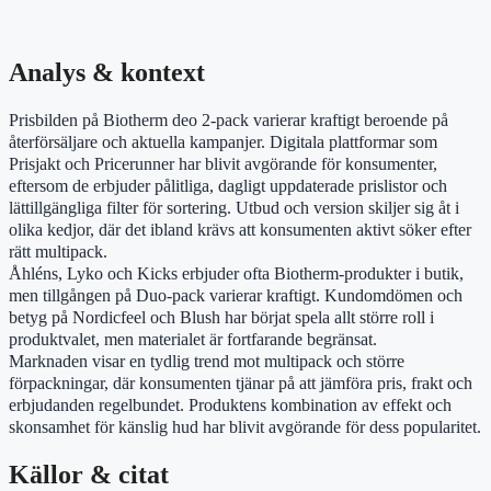
Analys & kontext
Prisbilden på Biotherm deo 2-pack varierar kraftigt beroende på
återförsäljare och aktuella kampanjer. Digitala plattformar som
Prisjakt och Pricerunner har blivit avgörande för konsumenter,
eftersom de erbjuder pålitliga, dagligt uppdaterade prislistor och
lättillgängliga filter för sortering. Utbud och version skiljer sig åt i
olika kedjor, där det ibland krävs att konsumenten aktivt söker efter
rätt multipack.
Åhléns, Lyko och Kicks erbjuder ofta Biotherm-produkter i butik,
men tillgången på Duo-pack varierar kraftigt. Kundomdömen och
betyg på Nordicfeel och Blush har börjat spela allt större roll i
produktvalet, men materialet är fortfarande begränsat.
Marknaden visar en tydlig trend mot multipack och större
förpackningar, där konsumenten tjänar på att jämföra pris, frakt och
erbjudanden regelbundet. Produktens kombination av effekt och
skonsamhet för känslig hud har blivit avgörande för dess popularitet.
Källor & citat