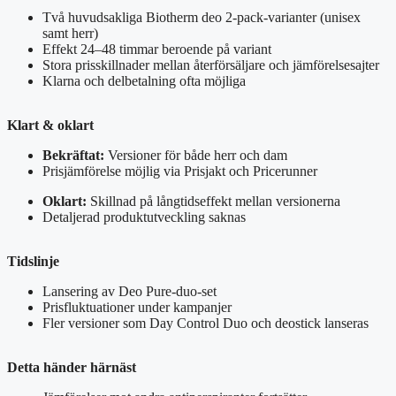
Två huvudsakliga Biotherm deo 2-pack-varianter (unisex
samt herr)
Effekt 24–48 timmar beroende på variant
Stora prisskillnader mellan återförsäljare och jämförelsesajter
Klarna och delbetalning ofta möjliga
Klart & oklart
Bekräftat:
Versioner för både herr och dam
Prisjämförelse möjlig via Prisjakt och Pricerunner
Oklart:
Skillnad på långtidseffekt mellan versionerna
Detaljerad produktutveckling saknas
Tidslinje
Lansering av Deo Pure-duo-set
Prisfluktuationer under kampanjer
Fler versioner som Day Control Duo och deostick lanseras
Detta händer härnäst