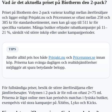
Vad är det aktuella priset på Biotherm deo 2-pack?
Priset på Biotherm deo 2-pack varierar kraftigt mellan återförsäljare
och ligger enligt Prisjakt.nu och Pricerunner.se oftast mellan 258 och
385 kr för standardsortimentet, men kan gå upp till 511 kr för
specifika varianter. Många butiker erbjuder rabattkampanjer på 11–
21 %, särskilt vid större inköp eller under kampanjperioder.
TIPS
Jämför alltid pris hos både
Prisjakt.nu
och
Pricerunner.se
innan
köp. Priserna kan svänga dagligen och realtidsjämförelser
möjliggör att spara betydande belopp.
För fullständiga priser, besök de större återförsäljarna eller
jämförelsesajter. Volymen i 2-pack är för roll-on oftast 2×75 ml.
Priserna är lägst online men kan periodvis matchas i fysiska butiker,
exempelvis vid stora kampanjer på Åhléns, Lyko och Kicks.