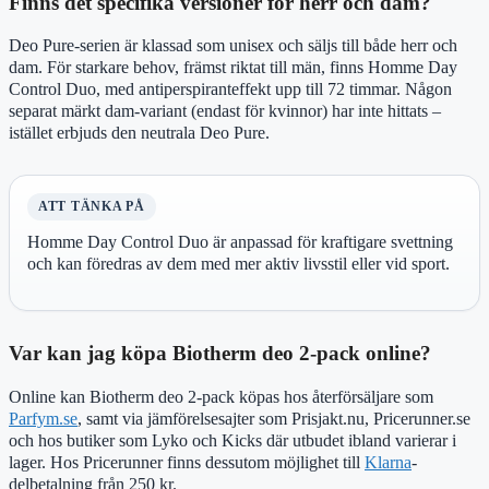
Finns det specifika versioner för herr och dam?
Deo Pure-serien är klassad som unisex och säljs till både herr och
dam. För starkare behov, främst riktat till män, finns Homme Day
Control Duo, med antiperspiranteffekt upp till 72 timmar. Någon
separat märkt dam-variant (endast för kvinnor) har inte hittats –
istället erbjuds den neutrala Deo Pure.
ATT TÄNKA PÅ
Homme Day Control Duo är anpassad för kraftigare svettning
och kan föredras av dem med mer aktiv livsstil eller vid sport.
Var kan jag köpa Biotherm deo 2-pack online?
Online kan Biotherm deo 2-pack köpas hos återförsäljare som
Parfym.se
, samt via jämförelsesajter som Prisjakt.nu, Pricerunner.se
och hos butiker som Lyko och Kicks där utbudet ibland varierar i
lager. Hos Pricerunner finns dessutom möjlighet till
Klarna
-
delbetalning från 250 kr.