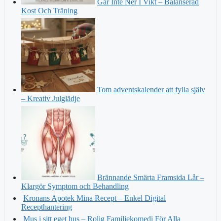
Går Inte Ner I Vikt – Balanserad
Kost Och Träning
Tom adventskalender att fylla själv
– Kreativ Julglädje
Brännande Smärta Framsida Lår –
Klargör Symptom och Behandling
Kronans Apotek Mina Recept – Enkel Digital
Recepthantering
Mus i sitt eget hus – Rolig Familjekomedi För Alla