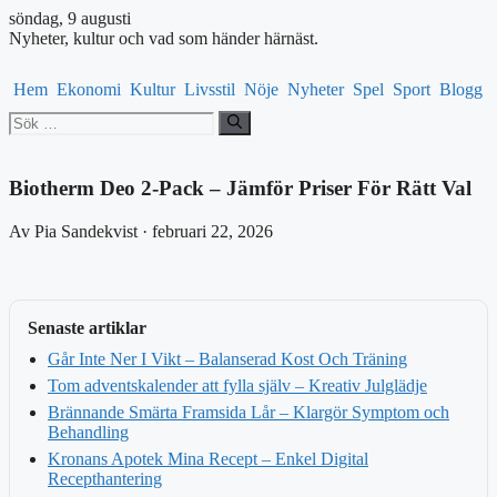
söndag, 9 augusti
Nyheter, kultur och vad som händer härnäst.
Hem
Ekonomi
Kultur
Livsstil
Nöje
Nyheter
Spel
Sport
Blogg
Sök
efter:
Biotherm Deo 2-Pack – Jämför Priser För Rätt Val
Av Pia Sandekvist · februari 22, 2026
Senaste artiklar
Går Inte Ner I Vikt – Balanserad Kost Och Träning
Tom adventskalender att fylla själv – Kreativ Julglädje
Brännande Smärta Framsida Lår – Klargör Symptom och
Behandling
Kronans Apotek Mina Recept – Enkel Digital
Recepthantering