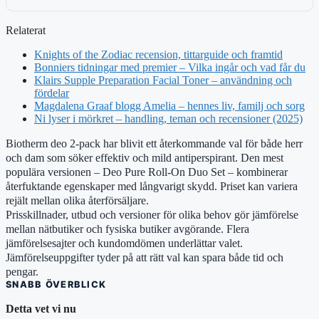
Relaterat
Knights of the Zodiac recension, tittarguide och framtid
Bonniers tidningar med premier – Vilka ingår och vad får du
Klairs Supple Preparation Facial Toner – användning och
fördelar
Magdalena Graaf blogg Amelia – hennes liv, familj och sorg
Ni lyser i mörkret – handling, teman och recensioner (2025)
Biotherm deo 2-pack har blivit ett återkommande val för både herr
och dam som söker effektiv och mild antiperspirant. Den mest
populära versionen – Deo Pure Roll-On Duo Set – kombinerar
återfuktande egenskaper med långvarigt skydd. Priset kan variera
rejält mellan olika återförsäljare.
Prisskillnader, utbud och versioner för olika behov gör jämförelse
mellan nätbutiker och fysiska butiker avgörande. Flera
jämförelsesajter och kundomdömen underlättar valet.
Jämförelseuppgifter tyder på att rätt val kan spara både tid och
pengar.
SNABB ÖVERBLICK
Detta vet vi nu