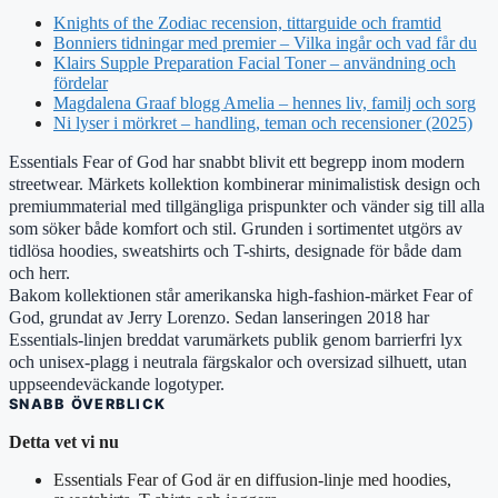
Knights of the Zodiac recension, tittarguide och framtid
Bonniers tidningar med premier – Vilka ingår och vad får du
Klairs Supple Preparation Facial Toner – användning och
fördelar
Magdalena Graaf blogg Amelia – hennes liv, familj och sorg
Ni lyser i mörkret – handling, teman och recensioner (2025)
Essentials Fear of God har snabbt blivit ett begrepp inom modern
streetwear. Märkets kollektion kombinerar minimalistisk design och
premiummaterial med tillgängliga prispunkter och vänder sig till alla
som söker både komfort och stil. Grunden i sortimentet utgörs av
tidlösa hoodies, sweatshirts och T-shirts, designade för både dam
och herr.
Bakom kollektionen står amerikanska high-fashion-märket Fear of
God, grundat av Jerry Lorenzo. Sedan lanseringen 2018 har
Essentials-linjen breddat varumärkets publik genom barrierfri lyx
och unisex-plagg i neutrala färgskalor och oversizad silhuett, utan
uppseendeväckande logotyper.
SNABB ÖVERBLICK
Detta vet vi nu
Essentials Fear of God är en diffusion-linje med hoodies,