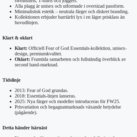
sweatshirts, T-shirts och joggers.
Alla plagg är unisex och utformade i oversizad passform.
Minimalistisk estetik – neutrala färger och diskret branding.
Kollektionen erbjuder barriärfri lyx i en lägre prisklass än
huvudlinjen.
Klart & oklart
Klart:
Officiell Fear of God Essentials-kollektion, unisex-
design, premiumkvalitet.
Oklart:
Framtida samarbeten och fullständig överblick av
second hand-marknad.
Tidslinje
2013: Fear of God grundas.
2018: Essentials-linjen lanseras.
2025: Nya färger och modeller introduceras för FW25.
Prisvariation och begagnatmarknads växande betydelse
(pågående).
Detta händer härnäst