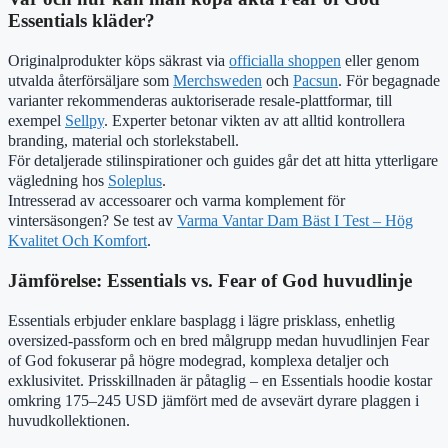
Essentials kläder?
Originalprodukter köps säkrast via
officialla shoppen
eller genom
utvalda återförsäljare som
Merchsweden
och
Pacsun
. För begagnade
varianter rekommenderas auktoriserade resale-plattformar, till
exempel
Sellpy
. Experter betonar vikten av att alltid kontrollera
branding, material och storlekstabell.
För detaljerade stilinspirationer och guides går det att hitta ytterligare
vägledning hos
Soleplus
.
Intresserad av accessoarer och varma komplement för
vintersäsongen? Se test av
Varma Vantar Dam Bäst I Test – Hög
Kvalitet Och Komfort
.
Jämförelse: Essentials vs. Fear of God huvudlinje
Essentials erbjuder enklare basplagg i lägre prisklass, enhetlig
oversized-passform och en bred målgrupp medan huvudlinjen Fear
of God fokuserar på högre modegrad, komplexa detaljer och
exklusivitet. Prisskillnaden är påtaglig – en Essentials hoodie kostar
omkring 175–245 USD jämfört med de avsevärt dyrare plaggen i
huvudkollektionen.