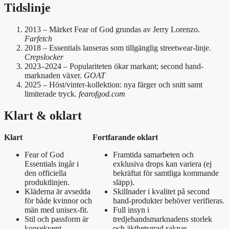
Tidslinje
2013
– Märket Fear of God grundas av Jerry Lorenzo.
Farfetch
2018
– Essentials lanseras som tillgänglig streetwear-linje.
Crepslocker
2023–2024
– Populariteten ökar markant; second hand-
marknaden växer.
GOAT
2025
– Höst/vinter-kollektion: nya färger och snitt samt
limiterade tryck.
fearofgod.com
Klart & oklart
Klart
Fortfarande oklart
Fear of God
Framtida samarbeten och
Essentials ingår i
exklusiva drops kan variera (ej
den officiella
bekräftat för samtliga kommande
produktlinjen.
släpp).
Kläderna är avsedda
Skillnader i kvalitet på second
för både kvinnor och
hand-produkter behöver verifieras.
män med unisex-fit.
Full insyn i
Stil och passform är
tredjehandsmarknadens storlek
konsekvent
och äkthetsgrad saknas.