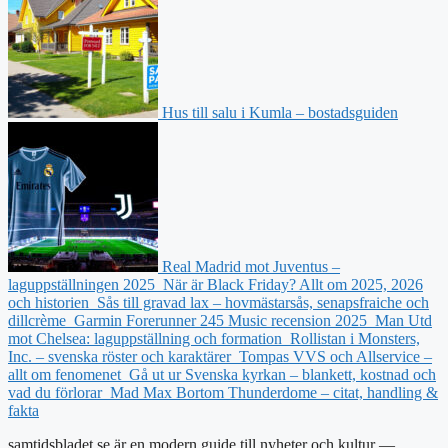
Hus till salu i Kumla – bostadsguiden
Real Madrid mot Juventus –
laguppställningen 2025
När är Black Friday? Allt om 2025, 2026
och historien
Sås till gravad lax – hovmästarsås, senapsfraiche och
dillcrème
Garmin Forerunner 245 Music recension 2025
Man Utd
mot Chelsea: laguppställning och formation
Rollistan i Monsters,
Inc. – svenska röster och karaktärer
Tompas VVS och Allservice –
allt om fenomenet
Gå ut ur Svenska kyrkan – blankett, kostnad och
vad du förlorar
Mad Max Bortom Thunderdome – citat, handling &
fakta
samtidsbladet.se är en modern guide till nyheter och kultur —