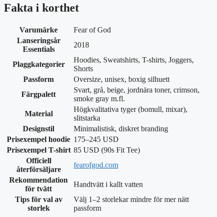
Fakta i korthet
Varumärke
Fear of God
Lanseringsår
2018
Essentials
Hoodies, Sweatshirts, T-shirts, Joggers,
Plaggkategorier
Shorts
Passform
Oversize, unisex, boxig silhuett
Svart, grå, beige, jordnära toner, crimson,
Färgpalett
smoke gray m.fl.
Högkvalitativa tyger (bomull, mixar),
Material
slitstarka
Designstil
Minimalistisk, diskret branding
Prisexempel hoodie
175–245 USD
Prisexempel T-shirt
85 USD (90s Fit Tee)
Officiell
fearofgod.com
återförsäljare
Rekommendation
Handtvätt i kallt vatten
för tvätt
Tips för val av
Välj 1–2 storlekar mindre för mer nätt
storlek
passform