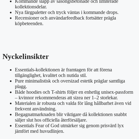
Kommande släpp av säsongsbetonade och limiterade
kollektionsdelar.
Nya färgpaletter och tryck väntas i kommande drops.
Recensioner och användarfeedback fortsätter prägla
köpbeteenden.
Nyckelinsikter
Essentials-kollektionen är framtagen för att förena
tillgänglighet, kvalitet och nutida stil.
Pure minimalistisk och oversizad estetik präglar samtliga
plagg.
Både hoodies och T-shirts följer en enhetlig unisex-passform
– kvinnor rekommenderas att sizea ner 1–2 storlekar.
Materialen är robusta och valda för lång hållbarhet även vid
frekvent användning.
Begagnatmarknaden blir viktigare då kollektionen snabbt
säljer slut hos officiella återförsäljare.
Essentials Fear of God utmärker sig genom prisvärd lyx
jämfört med huvudlinjen.