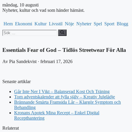
måndag, 10 augusti
Nyheter, kultur och vad som händer härnäst.
Hem
Ekonomi
Kultur
Livsstil
Nöje
Nyheter
Spel
Sport
Blogg
Sök
efter:
Essentials Fear of God – Tidlös Streetwear För Alla
Av Pia Sandekvist · februari 17, 2026
Senaste artiklar
Går Inte Ner I Vikt – Balanserad Kost Och Träning
Tom adventskalender att fylla själv – Kreativ Julglädje
Brännande Smärta Framsida Lår – Klargör Symptom och
Behandling
Kronans Apotek Mina Recept – Enkel Digital
Recepthantering
Relaterat