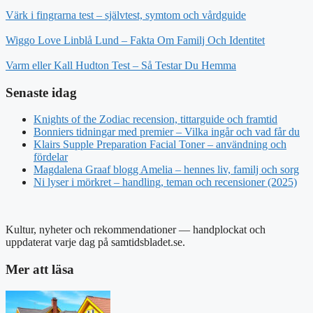
Värk i fingrarna test – självtest, symtom och vårdguide
Wiggo Love Linblå Lund – Fakta Om Familj Och Identitet
Varm eller Kall Hudton Test – Så Testar Du Hemma
Senaste idag
Knights of the Zodiac recension, tittarguide och framtid
Bonniers tidningar med premier – Vilka ingår och vad får du
Klairs Supple Preparation Facial Toner – användning och
fördelar
Magdalena Graaf blogg Amelia – hennes liv, familj och sorg
Ni lyser i mörkret – handling, teman och recensioner (2025)
Kultur, nyheter och rekommendationer — handplockat och
uppdaterat varje dag på samtidsbladet.se.
Mer att läsa