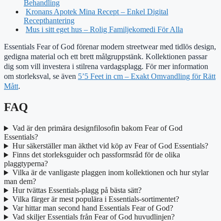
Behandling
Kronans Apotek Mina Recept – Enkel Digital
Recepthantering
Mus i sitt eget hus – Rolig Familjekomedi För Alla
Essentials Fear of God förenar modern streetwear med tidlös design,
gedigna material och ett brett målgruppstänk. Kollektionen passar
dig som vill investera i stilrena vardagsplagg. För mer information
om storleksval, se även
5’5 Feet in cm – Exakt Omvandling för Rätt
Mått
.
FAQ
Vad är den primära designfilosofin bakom Fear of God
Essentials?
Hur säkerställer man äkthet vid köp av Fear of God Essentials?
Finns det storleksguider och passformsråd för de olika
plaggtyperna?
Vilka är de vanligaste plaggen inom kollektionen och hur stylar
man dem?
Hur tvättas Essentials-plagg på bästa sätt?
Vilka färger är mest populära i Essentials-sortimentet?
Var hittar man second hand Essentials Fear of God?
Vad skiljer Essentials från Fear of God huvudlinjen?