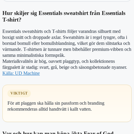
Hur skiljer sig Essentials sweatshirt från Essentials
T-shirt?
Essentials sweatshirts och T-shirts följer varandras silhuett med
boxigt snitt och droppade axlar. Sweatshirts är i regel tyngre, ofta i
borstad bomull eller bomullsblandning, vilket gör dem slitstarka och
värmande. T-shirtsen är tunnare men bibehåller premium-vibben och
samma minimalistiska formspråk.
Materialkvalitén är hög, oavsett plaggtyp, och kollektionens
färgpalett är stadig: svart, grå, beige och säsongsbetonade nyanser.
Källa: UD Machine
VIKTIGT
För att plaggen ska hålla sin passform och branding
rekommenderas alltid handtvätt i kallt vatten.
Var och hur kan man köpa äkta Fear of God