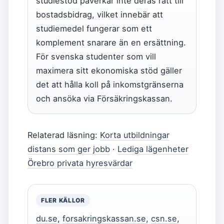
studiestöd påverkar inte deras rätt till
bostadsbidrag, vilket innebär att
studiemedel fungerar som ett
komplement snarare än en ersättning.
För svenska studenter som vill
maximera sitt ekonomiska stöd gäller
det att hålla koll på inkomstgränserna
och ansöka via Försäkringskassan.
Relaterad läsning:
Korta utbildningar
distans som ger jobb
·
Lediga lägenheter
Örebro privata hyresvärdar
FLER KÄLLOR
du.se
,
forsakringskassan.se
,
csn.se
,