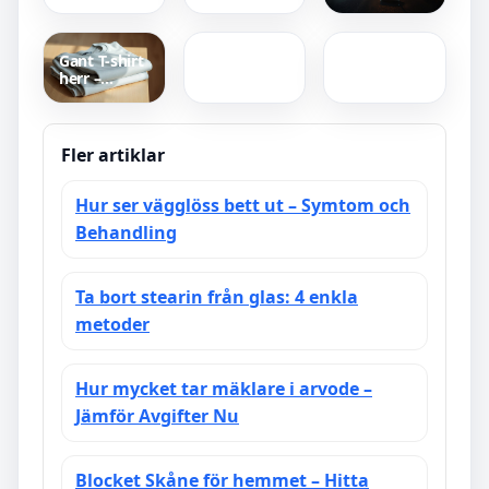
Heavy –
rekord
damlandslag
lägenheter
Jakten och
i fotboll –
Örebro
musiken
trupp,
privata
Gant T-shirt
ranking och
hyresvärdar
herr –
EM 2025
– Utan kötid
äkthet,
kvalitet och
pris | Guide
2025
Fler artiklar
Hur ser vägglöss bett ut – Symtom och
Behandling
Ta bort stearin från glas: 4 enkla
metoder
Hur mycket tar mäklare i arvode –
Jämför Avgifter Nu
Blocket Skåne för hemmet – Hitta