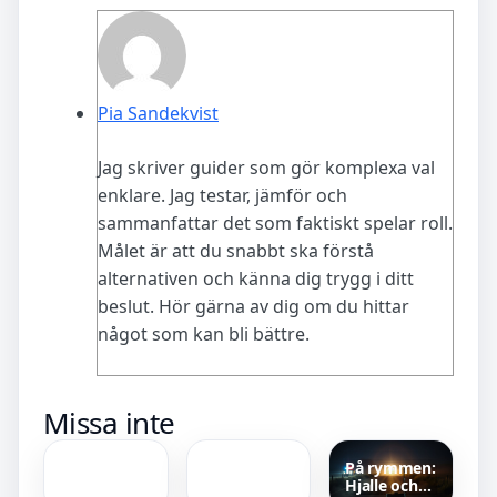
Pia Sandekvist
Jag skriver guider som gör komplexa val
enklare. Jag testar, jämför och
sammanfattar det som faktiskt spelar roll.
Målet är att du snabbt ska förstå
alternativen och känna dig trygg i ditt
beslut. Hör gärna av dig om du hittar
något som kan bli bättre.
Världens
Lediga jobb
Missa inte
snabbaste
i Halmstad –
bil 1228
över 400
km/h –
jobbannonser
På rymmen:
Thrust SSC
just nu
Hjalle och
fakta och
Wales
Lediga