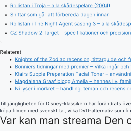
Rollistan i Troja – alla skådespelare (2004)
Snittar som går att förbereda dagen innan
Rollistan i The Night Agent säsong 3 – alla skådesp
CZ Shadow 2 Target – specifikationer och precision
Relaterat
Knights of the Zodiac recension, tittarguide och 
Bonniers tidningar med premier – Vilka ingår och 
Klairs Supple Preparation Facial Toner – användn
Magdalena Graaf blogg Amelia – hennes liv, famil
Ni lyser i mörkret – handling, teman och recensio
Tillgängligheten för Disney-klassikern har förändrats öve
köpa filmen med svenskt tal, vilka DVD-alternativ som fin
Var kan man streama Den o