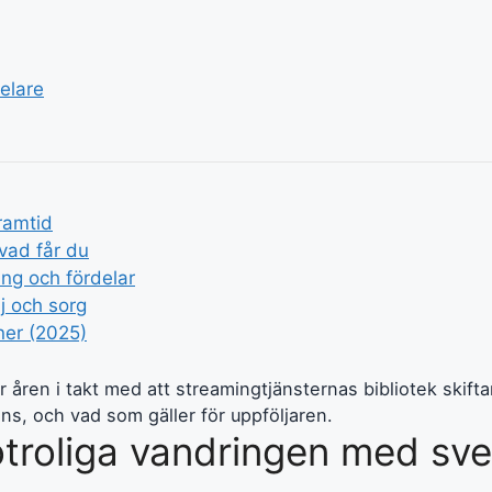
elare
framtid
vad får du
ing och fördelar
j och sorg
ner (2025)
r åren i takt med att streamingtjänsternas bibliotek skif
ns, och vad som gäller för uppföljaren.
troliga vandringen med sve