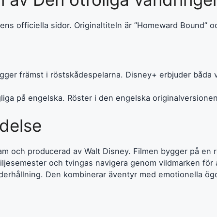
ilmens officiella sidor. Originaltiteln är ”Homeward Bound
ger främst i röstskådespelarna. Disney+ erbjuder båda ver
ngliga på engelska. Röster i den engelska originalversion
delse
m och producerad av Walt Disney. Filmen bygger på en ro
jesemester och tvingas navigera genom vildmarken för a
derhållning. Den kombinerar äventyr med emotionella ögonb