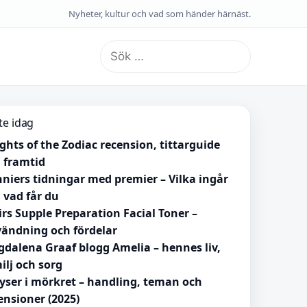
Nyheter, kultur och vad som händer härnäst.
Sök
efter:
te idag
ghts of the Zodiac recension, tittarguide
 framtid
niers tidningar med premier – Vilka ingår
 vad får du
irs Supple Preparation Facial Toner –
ändning och fördelar
dalena Graaf blogg Amelia – hennes liv,
ilj och sorg
lyser i mörkret – handling, teman och
ensioner (2025)