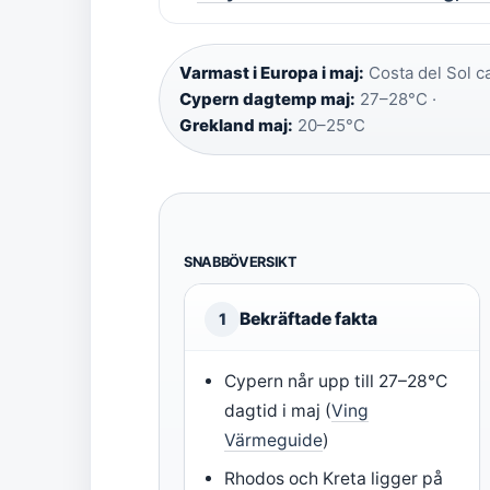
Varmast i Europa i maj:
Costa del Sol c
Cypern dagtemp maj:
27–28°C ·
Grekland maj:
20–25°C
SNABBÖVERSIKT
Bekräftade fakta
1
Cypern når upp till 27–28°C
dagtid i maj (
Ving
Värmeguide
)
Rhodos och Kreta ligger på