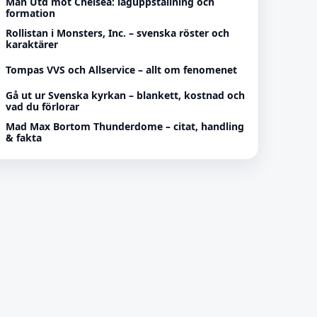
Man Utd mot Chelsea: laguppställning och
formation
Rollistan i Monsters, Inc. – svenska röster och
karaktärer
Tompas VVS och Allservice – allt om fenomenet
Gå ut ur Svenska kyrkan – blankett, kostnad och
vad du förlorar
Mad Max Bortom Thunderdome – citat, handling
& fakta