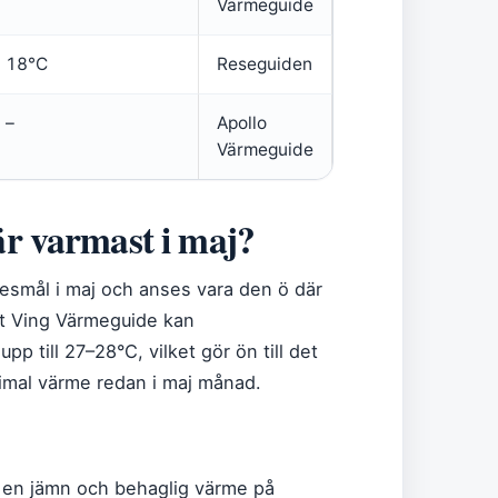
Värmeguide
18°C
Reseguiden
–
Apollo
Värmeguide
är varmast i maj?
resmål i maj och anses vara den ö där
gt Ving Värmeguide kan
p till 27–28°C, vilket gör ön till det
ximal värme redan i maj månad.
r en jämn och behaglig värme på