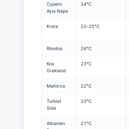
Cypern
24°C
Ayia Napa
Kreta
22–25°C
Rhodos
24°C
Kos
23°C
Grekland
Mallorca
22°C
Turkiet
23°C
Side
Albanien
21°C