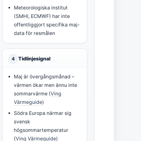
Meteorologiska institut
(SMHI, ECMWF) har inte
offentliggjort specifika maj-
data för resmålen
Tidlinjesignal
4
Maj är övergångsmånad –
värmen ökar men ännu inte
sommarvärme (
Ving
Värmeguide
)
Södra Europa närmar sig
svensk
högsommartemperatur
(
Ving Värmeguide
)