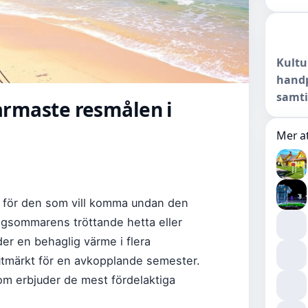
Kultu
handp
samti
Varmaste resmålen i
Mer at
t för den som vill komma undan den
gsommarens tröttande hetta eller
der en behaglig värme i flera
utmärkt för en avkopplande semester.
som erbjuder de mest fördelaktiga