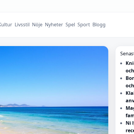
Kultur
Livsstil
Nöje
Nyheter
Spel
Sport
Blogg
Senas
Kni
och
Bon
och
Kla
anv
Mag
fam
Ni 
rec