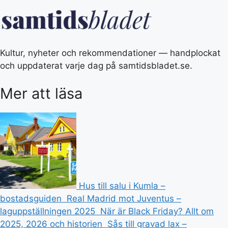
Kultur, nyheter och rekommendationer — handplockat
och uppdaterat varje dag på samtidsbladet.se.
Mer att läsa
Hus till salu i Kumla –
bostadsguiden
Real Madrid mot Juventus –
laguppställningen 2025
När är Black Friday? Allt om
2025, 2026 och historien
Sås till gravad lax –