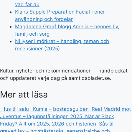
vad får du
Klairs Supple Preparation Facial Toner –
användning och fördelar
Magdalena Graaf blogg Amelia – hennes liv,
familj och sorg
Ni lyser i mörkret – handling, teman och
recensioner (2025)
Kultur, nyheter och rekommendationer — handplockat
och uppdaterat varje dag på samtidsbladet.se.
Mer att läsa
Hus till salu i Kumla – bostadsguiden
Real Madrid mot
Juventus – laguppställningen 2025
När är Black
Friday? Allt om 2025, 2026 och historien
Sås till
gravad lax – hovmästarsås, senapsfraiche och