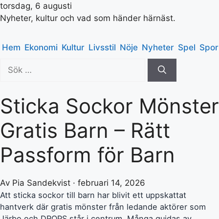
torsdag, 6 augusti
Nyheter, kultur och vad som händer härnäst.
Hem
Ekonomi
Kultur
Livsstil
Nöje
Nyheter
Spel
Spor
Sök
efter:
Sticka Sockor Mönster
Gratis Barn – Rätt
Passform för Barn
Av Pia Sandekvist · februari 14, 2026
Att sticka sockor till barn har blivit ett uppskattat
hantverk där gratis mönster från ledande aktörer som
Järbo och DROPS står i centrum. Många guidas av