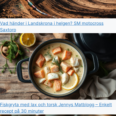
Vad händer i Landskrona i helgen? SM motocross
Saxtorp
Fiskgryta med lax och torsk Jennys Matblogg – Enkelt
recept på 30 minuter