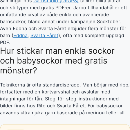
Samlingar hos
Garnstudio (DROPS)
täcker olika åldrar
och stiltyper med gratis PDF:er. Järbo tillhandahåller ett
omfattande urval av både enkla och avancerade
barnsockor, bland annat under kampanjen Socktober.
Även Eddna och Svarta Fåret erbjuder flera mönster för
barn (
Eddna
,
Svarta Fåret
), ofta med komplett upplagd
PDF.
Hur stickar man enkla sockor
och babysockor med gratis
mönster?
Teknikerna är ofta standardiserade. Man börjar med ribb,
fortsätter med en kortvarvshäl och avslutar med
intagningar för tån. Steg-för-steg-instruktioner med
bilder finns hos Rito och Svarta Fåret. För babysockor
används ultramjuka garn baserade på merinoull eller ull.