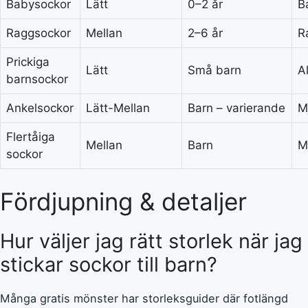
Babysockor
Lätt
0–2 år
B
Raggsockor
Mellan
2–6 år
R
Prickiga
Lätt
Små barn
A
barnsockor
Ankelsockor
Lätt-Mellan
Barn – varierande
M
Flertåiga
Mellan
Barn
M
sockor
Fördjupning & detaljer
Hur väljer jag rätt storlek när jag
stickar sockor till barn?
Många gratis mönster har storleksguider där fotlängd