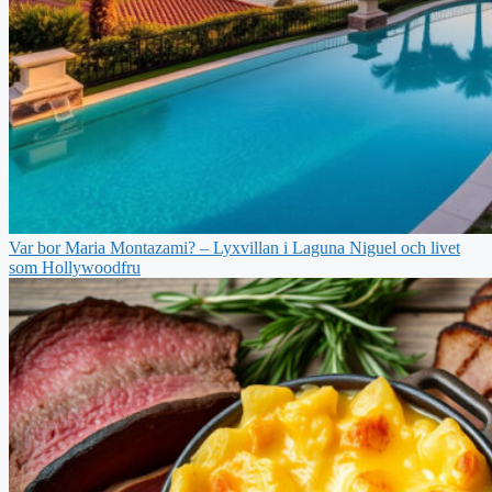
Var bor Maria Montazami? – Lyxvillan i Laguna Niguel och livet
som Hollywoodfru