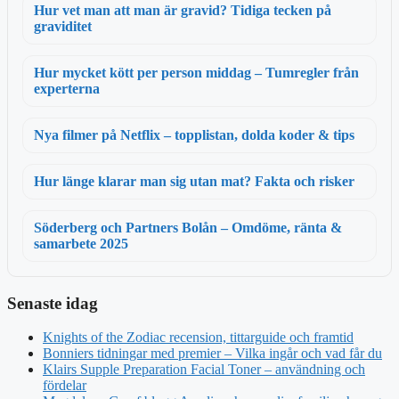
Hur vet man att man är gravid? Tidiga tecken på
graviditet
Hur mycket kött per person middag – Tumregler från
experterna
Nya filmer på Netflix – topplistan, dolda koder & tips
Hur länge klarar man sig utan mat? Fakta och risker
Söderberg och Partners Bolån – Omdöme, ränta &
samarbete 2025
Senaste idag
Knights of the Zodiac recension, tittarguide och framtid
Bonniers tidningar med premier – Vilka ingår och vad får du
Klairs Supple Preparation Facial Toner – användning och
fördelar