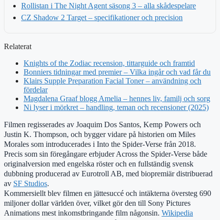
Rollistan i The Night Agent säsong 3 – alla skådespelare
CZ Shadow 2 Target – specifikationer och precision
Relaterat
Knights of the Zodiac recension, tittarguide och framtid
Bonniers tidningar med premier – Vilka ingår och vad får du
Klairs Supple Preparation Facial Toner – användning och
fördelar
Magdalena Graaf blogg Amelia – hennes liv, familj och sorg
Ni lyser i mörkret – handling, teman och recensioner (2025)
Filmen regisserades av Joaquim Dos Santos, Kemp Powers och
Justin K. Thompson, och bygger vidare på historien om Miles
Morales som introducerades i Into the Spider-Verse från 2018.
Precis som sin föregångare erbjuder Across the Spider-Verse både
originalversion med engelska röster och en fullständig svensk
dubbning producerad av Eurotroll AB, med biopremiär distribuerad
av
SF Studios
.
Kommersiellt blev filmen en jättesuccé och intäkterna översteg 690
miljoner dollar världen över, vilket gör den till Sony Pictures
Animations mest inkomstbringande film någonsin.
Wikipedia