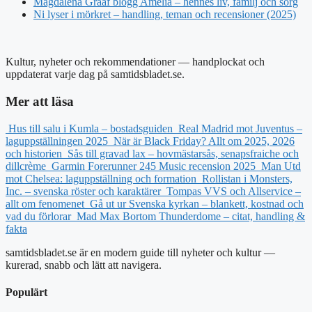
Magdalena Graaf blogg Amelia – hennes liv, familj och sorg
Ni lyser i mörkret – handling, teman och recensioner (2025)
Kultur, nyheter och rekommendationer — handplockat och
uppdaterat varje dag på samtidsbladet.se.
Mer att läsa
Hus till salu i Kumla – bostadsguiden
Real Madrid mot Juventus –
laguppställningen 2025
När är Black Friday? Allt om 2025, 2026
och historien
Sås till gravad lax – hovmästarsås, senapsfraiche och
dillcrème
Garmin Forerunner 245 Music recension 2025
Man Utd
mot Chelsea: laguppställning och formation
Rollistan i Monsters,
Inc. – svenska röster och karaktärer
Tompas VVS och Allservice –
allt om fenomenet
Gå ut ur Svenska kyrkan – blankett, kostnad och
vad du förlorar
Mad Max Bortom Thunderdome – citat, handling &
fakta
samtidsbladet.se är en modern guide till nyheter och kultur —
kurerad, snabb och lätt att navigera.
Populärt