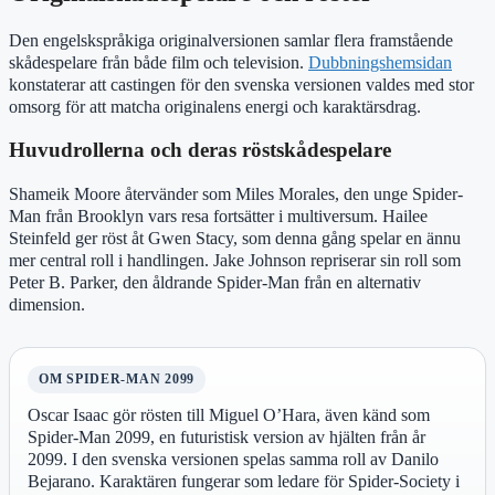
Den engelskspråkiga originalversionen samlar flera framstående
skådespelare från både film och television.
Dubbningshemsidan
konstaterar att castingen för den svenska versionen valdes med stor
omsorg för att matcha originalens energi och karaktärsdrag.
Huvudrollerna och deras röstskådespelare
Shameik Moore återvänder som Miles Morales, den unge Spider-
Man från Brooklyn vars resa fortsätter i multiversum. Hailee
Steinfeld ger röst åt Gwen Stacy, som denna gång spelar en ännu
mer central roll i handlingen. Jake Johnson repriserar sin roll som
Peter B. Parker, den åldrande Spider-Man från en alternativ
dimension.
OM SPIDER-MAN 2099
Oscar Isaac gör rösten till Miguel O’Hara, även känd som
Spider-Man 2099, en futuristisk version av hjälten från år
2099. I den svenska versionen spelas samma roll av Danilo
Bejarano. Karaktären fungerar som ledare för Spider-Society i