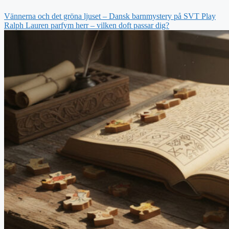
Vännerna och det gröna ljuset – Dansk barnmystery på SVT Play
Ralph Lauren parfym herr – vilken doft passar dig?