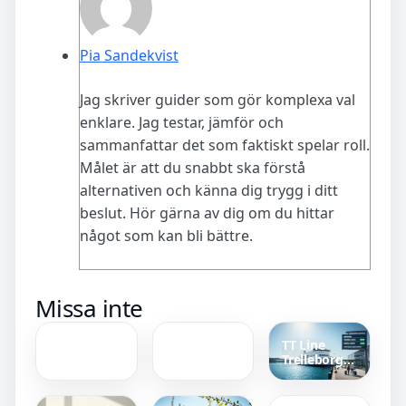
Pia Sandekvist
Jag skriver guider som gör komplexa val
enklare. Jag testar, jämför och
sammanfattar det som faktiskt spelar roll.
Målet är att du snabbt ska förstå
alternativen och känna dig trygg i ditt
beslut. Hör gärna av dig om du hittar
något som kan bli bättre.
Bilder och
Parfums de
Missa inte
namn på
Marly
pelargoner
Layton – Är
– guide till
doften värd
TT Line
att känna
priset 2025
Trelleborg
igen sorter
Degerfors IF
Rostock –
mot IFK
Enkel
Norrköping
Bokning
tidslinje –