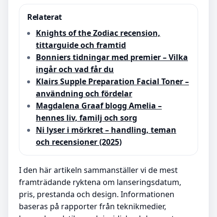
Relaterat
Knights of the Zodiac recension,
tittarguide och framtid
Bonniers tidningar med premier – Vilka
ingår och vad får du
Klairs Supple Preparation Facial Toner –
användning och fördelar
Magdalena Graaf blogg Amelia –
hennes liv, familj och sorg
Ni lyser i mörkret – handling, teman
och recensioner (2025)
I den här artikeln sammanställer vi de mest
framträdande ryktena om lanseringsdatum,
pris, prestanda och design. Informationen
baseras på rapporter från teknikmedier,