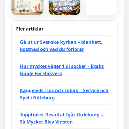
och
Kort
Röda dagar
Senaste
Tidtabell
utbildning
i juni 2025 –
resultat och
hög lön – 10
lista med
H2H
Jobb som
datum och
Ger Bra
ledighetstips
Betalt 2025
Fler artiklar
Gå ut ur Svenska kyrkan – blankett,
kostnad och vad du förlorar
Hur mycket väger 1 dl socker – Exakt
Guide För Bakverk
Kaggeleds Tips och Tobak – Service och
Spel i Göteborg
Topptipset Resultat Igår Utdelning –
Så Mycket Blev Vinsten