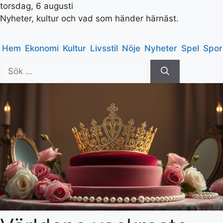
torsdag, 6 augusti
Nyheter, kultur och vad som händer härnäst.
Hem
Ekonomi
Kultur
Livsstil
Nöje
Nyheter
Spel
Spor
Sök
efter: