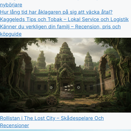
nybörjare
Hur lång tid har åklagaren på sig att väcka åtal?
Kaggeleds Tips och Tobak – Lokal Service och Logistik
Känner du verkligen din familj – Recension, pris och
köpguide
Rollistan i The Lost City – Skådespelare Och
Recensioner