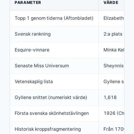
PARAMETER
VÄRDE
Topp 1 genom tiderna (Aftonbladet)
Elizabeth Tay
Svensk rankning
2:a plats
Esquire-vinnare
Minka Kelly
Senaste Miss Universum
Sheynnis Pala
Vetenskaplig lista
Gyllene snitt
Gyllene snittet (numeriskt värde)
1,618
Första svenska skönhetstävlingen
1926 (Charm
Historisk kroppsfragmentering
Från 1700-ta