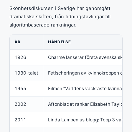
Skönhetsdiskursen i Sverige har genomgått
dramatiska skiften, från tidningstävlingar till
algoritmbaserade rankningar.
ÅR
HÄNDELSE
1926
Charme lanserar första svenska skönhe
1930-talet
Fetischeringen av kvinnokroppen ökar e
1955
Filmen ”Världens vackraste kvinna” p
2002
Aftonbladet rankar Elizabeth Taylor s
2011
Linda Lampenius blogg: Topp 3 vackras