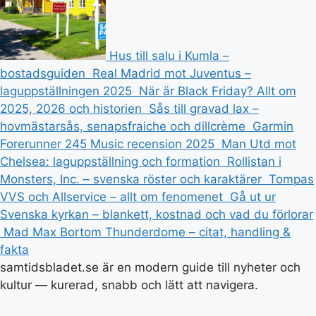
Hus till salu i Kumla –
bostadsguiden
Real Madrid mot Juventus –
laguppställningen 2025
När är Black Friday? Allt om
2025, 2026 och historien
Sås till gravad lax –
hovmästarsås, senapsfraiche och dillcrème
Garmin
Forerunner 245 Music recension 2025
Man Utd mot
Chelsea: laguppställning och formation
Rollistan i
Monsters, Inc. – svenska röster och karaktärer
Tompas
VVS och Allservice – allt om fenomenet
Gå ut ur
Svenska kyrkan – blankett, kostnad och vad du förlorar
Mad Max Bortom Thunderdome – citat, handling &
fakta
samtidsbladet.se är en modern guide till nyheter och
kultur — kurerad, snabb och lätt att navigera.