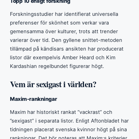
Topp 10 enligt forskning
Forskningsstudier har identifierat universella
preferenser för skönhet som verkar vara
gemensamma över kulturer, trots att trender
varierar över tid. Den gyllene snittet-metoden
tillämpad på kändisars ansikten har producerat
listor där exempelvis Amber Heard och Kim
Kardashian regelbundet figurerar högt.
Vem är sexigast i världen?
Maxim-rankningar
Maxim har historiskt rankat ”vackrast” och
”sexigast” i separata listor. Enligt Aftonbladet har
tidningen placerat svenska kvinnor högt på sina
rankningar. Det bör noteras att Maxim:s kriterier