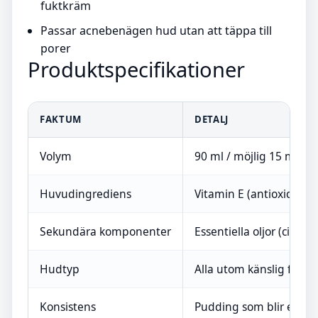
fuktkräm
Passar acnebenägen hud utan att täppa till
porer
Produktspecifikationer
FAKTUM
DETALJ
Volym
90 ml / möjlig 15 ml
Huvudingrediens
Vitamin E (antioxidant)
Sekundära komponenter
Essentiella oljor (citron,
Hudtyp
Alla utom känslig för 
Konsistens
Pudding som blir essen