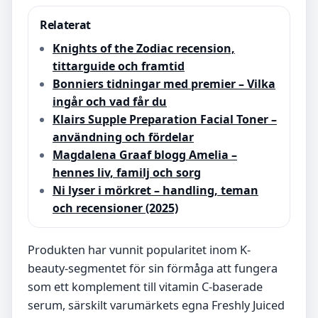
Relaterat
Knights of the Zodiac recension,
tittarguide och framtid
Bonniers tidningar med premier – Vilka
ingår och vad får du
Klairs Supple Preparation Facial Toner –
användning och fördelar
Magdalena Graaf blogg Amelia –
hennes liv, familj och sorg
Ni lyser i mörkret – handling, teman
och recensioner (2025)
Produkten har vunnit popularitet inom K-
beauty-segmentet för sin förmåga att fungera
som ett komplement till vitamin C-baserade
serum, särskilt varumärkets egna Freshly Juiced