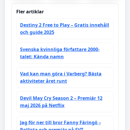
Melodifestivalen
Madrid
– Musikresa
Laguppställning
i Fokus
– 25 Januari
Fler artiklar
2025
Destiny 2 Free to Play – Gratis innehåll
och guide 2025
Svenska kvinnliga författare 2000-
talet: Kända namn
Vad kan man göra i Varberg? Bästa
aktiviteter året runt
Devil May Cry Season 2 – Premiär 12
maj 2026 på Netflix
Jag för ner till bror Fanny Färingö –
Rollista och premiär på SVT