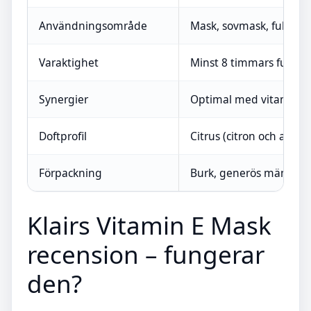
Användningsområde
Mask, sovmask, fuktkr
Varaktighet
Minst 8 timmars fukt
Synergier
Optimal med vitamin C
Doftprofil
Citrus (citron och apelsi
Förpackning
Burk, generös mängd so
Klairs Vitamin E Mask
recension – fungerar
den?