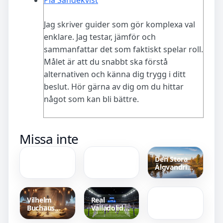
Pia Sandekvist
Jag skriver guider som gör komplexa val
enklare. Jag testar, jämför och
sammanfattar det som faktiskt spelar roll.
Målet är att du snabbt ska förstå
alternativen och känna dig trygg i ditt
beslut. Hör gärna av dig om du hittar
något som kan bli bättre.
Hur dog
Lax i ugn
Missa inte
Nicci
crème
Hernestigs
fraiche
pappa?
citron –
Den Stora
Sanningen
Enkelt
Älgvandringen
bakom
recept för
Dålig
Live –
dödsfallet
saftig lax
andedräkt
Upplev
från halsen
Naturens
– Orsaker
Lugn
Vilhelm
Real
och
Buchaus
Valladolid
Behandling
Lilla
mot Real