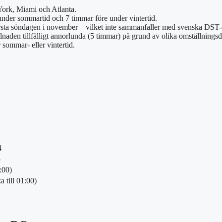
ork, Miami och Atlanta.
er sommartid och 7 timmar före under vintertid.
rsta söndagen i november – vilket inte sammanfaller med svenska DST
lnaden tillfälligt annorlunda (5 timmar) på grund av olika omställnings
sommar- eller vintertid.
4
5
:00)
 till 01:00)