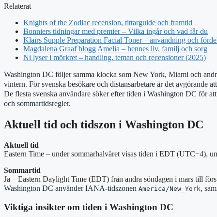
Relaterat
Knights of the Zodiac recension, tittarguide och framtid
Bonniers tidningar med premier – Vilka ingår och vad får du
Klairs Supple Preparation Facial Toner – användning och förde
Magdalena Graaf blogg Amelia – hennes liv, familj och sorg
Ni lyser i mörkret – handling, teman och recensioner (2025)
Washington DC följer samma klocka som New York, Miami och andra
vintern. För svenska besökare och distansarbetare är det avgörande at
De flesta svenska användare söker efter tiden i Washington DC för att p
och sommartidsregler.
Aktuell tid och tidszon i Washington DC
Aktuell tid
Eastern Time – under sommarhalvåret visas tiden i EDT (UTC−4), un
Sommartid
Ja – Eastern Daylight Time (EDT) från andra söndagen i mars till fö
Washington DC använder IANA-tidszonen
, sam
America/New_York
Viktiga insikter om tiden i Washington DC