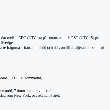
n växlar mellan EDT (UTC−4) på sommaren och EST (UTC−5) på
 Sveriges.
 frågorna – från aktuell tid och tidszon till detaljerad tidsskillnad
ndard), UTC−4 (sommartid)
mmartid, 7 timmar under vintertid
slag som New York, oavsett tid på året.