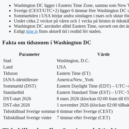
Washington DC ligger i Eastern Time Zone, samma som New Y
Sverige (CEST/UTC+2) ligger 6 timmar före Washington DC und
Sommartiden i USA börjar andra söndagen i mars och slutar fö
Under cirka 2 veckor på våren och 1 vecka på hösten är tidsskil
Washington DC använder alltid Eastern Time, oavsett om det är 
Enligt
time.is
finns aktuell tid i realtid för staden.
Fakta om tidszonen i Washington DC
Parameter
Värde
Stad
Washington, D.C.
Land
USA
Tidszon
Eastern Time (ET)
IANA-identifierare
America/New_York
Sommartid (DST)
Eastern Daylight Time (EDT) – UTC−
Standardtid
Eastern Standard Time (EST) – UTC−
DST-start 2026
8 mars 2026 (klockan 02:00 fram till 03
DST-slut 2026
1 november 2026 (klockan 02:00 tillbaka
Tidsskillnad Sverige sommar
6 timmar efter Sverige (CEST)
Tidsskillnad Sverige vinter
7 timmar efter Sverige (CET)