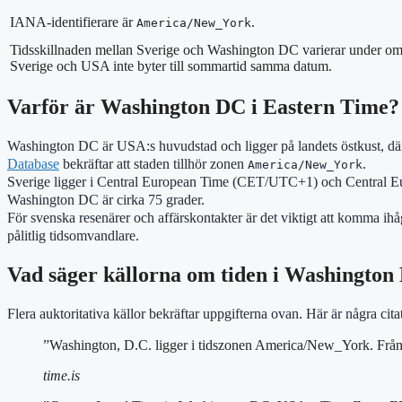
IANA-identifierare är
.
America/New_York
Tidsskillnaden mellan Sverige och Washington DC varierar under oms
Sverige och USA inte byter till sommartid samma datum.
Varför är Washington DC i Eastern Time?
Washington DC är USA:s huvudstad och ligger på landets östkust, där E
Database
bekräftar att staden tillhör zonen
.
America/New_York
Sverige ligger i Central European Time (CET/UTC+1) och Central E
Washington DC är cirka 75 grader.
För svenska resenärer och affärskontakter är det viktigt att komma ihå
pålitlig tidsomvandlare.
Vad säger källorna om tiden i Washington
Flera auktoritativa källor bekräftar uppgifterna ovan. Här är några citat
”Washington, D.C. ligger i tidszonen America/New_York. Frå
time.is