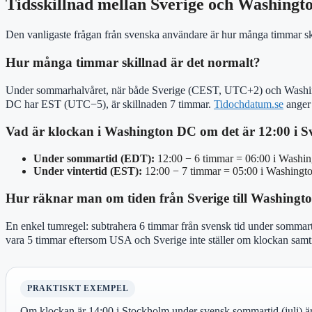
Tidsskillnad mellan Sverige och Washingt
Den vanligaste frågan från svenska användare är hur många timmar sk
Hur många timmar skillnad är det normalt?
Under sommarhalvåret, när både Sverige (CEST, UTC+2) och Washin
DC har EST (UTC−5), är skillnaden 7 timmar.
Tidochdatum.se
anger 
Vad är klockan i Washington DC om det är 12:00 i S
Under sommartid (EDT):
12:00 − 6 timmar = 06:00 i Washi
Under vintertid (EST):
12:00 − 7 timmar = 05:00 i Washingt
Hur räknar man om tiden från Sverige till Washing
En enkel tumregel: subtrahera 6 timmar från svensk tid under sommar
vara 5 timmar eftersom USA och Sverige inte ställer om klockan samti
PRAKTISKT EXEMPEL
Om klockan är 14:00 i Stockholm under svensk sommartid (juli) ä