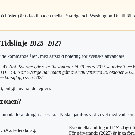
hösten) är tidsskillnaden mellan Sverige och Washington DC tillfälligt 
 Tidslinje 2025–2027
r de kommande åren, med särskild notering för svenska användare.
C−4).
Not: Sverige går över till sommartid 30 mars 2025 – under 3 veck
 UTC−5).
Not: Sverige har redan gått över till vintertid 26 oktober 2025 
eckorsglapp som 2025.
, enligt nuvarande regler).
szonen?
ramtida förändringar är osäkra. Nedan jämförs vad vi vet med vad som f
Eventuella ändringar i DST-lagstif
SA:s federala lag.
För närvarande (2025) är inga förä