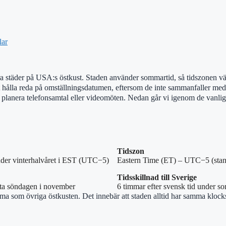
lar
 städer på USA:s östkust. Staden använder sommartid, så tidszone
t hålla reda på omställningsdatumen, eftersom de inte sammanfaller med
lanera telefonsamtal eller videomöten. Nedan går vi igenom de vanligaste
Tidszon
der vinterhalvåret i EST (UTC−5)
Eastern Time (ET) – UTC−5 (sta
Tidsskillnad till Sverige
rsta söndagen i november
6 timmar efter svensk tid under so
ma som övriga östkusten. Det innebär att staden alltid har samma klock