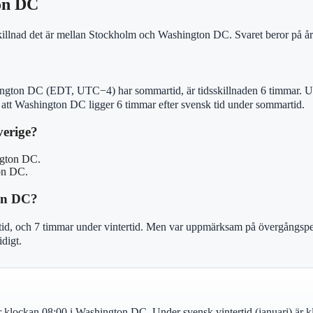
on DC
illnad det är mellan Stockholm och Washington DC. Svaret beror på års
gton DC (EDT, UTC−4) har sommartid, är tidsskillnaden 6 timmar. U
att Washington DC ligger 6 timmar efter svensk tid under sommartid.
verige?
ngton DC.
on DC.
ton DC?
tid, och 7 timmar under vintertid. Men var uppmärksam på övergångspe
digt.
r klockan 08:00 i Washington DC. Under svensk vintertid (januari) är