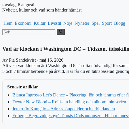
torsdag, 6 augusti
Nyheter, kultur och vad som händer härnäst.
Hem
Ekonomi
Kultur
Livsstil
Nöje
Nyheter
Spel
Sport
Blogg
Sök
efter:
Vad är klockan i Washington DC – Tidszon, tidsskil
Av Pia Sandekvist · maj 16, 2026
Att veta vad klockan är i Washington DC är ofta nödvändigt för samta
5 och 7 timmar beroende på årstid. Här får du en faktabaserad genomg
Senaste artiklar
Bianca Ingrosso Let’s Dance – Placering, lön och tårarna efter f
Dexter New Blood – Rollistan handling och allt om miniserien
Jem o fix Kungälv – Adress, öppettider och erbjudanden
Fribergs Begravningsbyrå Tranås Dödsannonser – Hitta minness