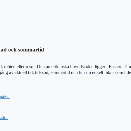
lnad och sommartid
l, möten eller resor. Den amerikanska huvudstaden ligger i Eastern Time
ång av aktuell tid, tidszon, sommartid och hur du enkelt räknar om tide
inalen
idor