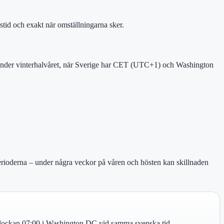
tid och exakt när omställningarna sker.
nder vinterhalvåret, när Sverige har CET (UTC+1) och Washington
rioderna – under några veckor på våren och hösten kan skillnaden
 klockan 07:00 i Washington DC vid samma svenska tid.