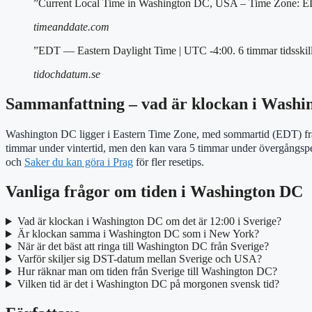
”Current Local Time in Washington DC, USA – Time Zone: E
timeanddate.com
”EDT — Eastern Daylight Time | UTC -4:00. 6 timmar tidsskilln
tidochdatum.se
Sammanfattning – vad är klockan i Washi
Washington DC ligger i Eastern Time Zone, med sommartid (EDT) från 
timmar under vintertid, men den kan vara 5 timmar under övergångsper
och
Saker du kan göra i Prag
för fler resetips.
Vanliga frågor om tiden i Washington DC
Vad är klockan i Washington DC om det är 12:00 i Sverige?
Är klockan samma i Washington DC som i New York?
När är det bäst att ringa till Washington DC från Sverige?
Varför skiljer sig DST-datum mellan Sverige och USA?
Hur räknar man om tiden från Sverige till Washington DC?
Vilken tid är det i Washington DC på morgonen svensk tid?