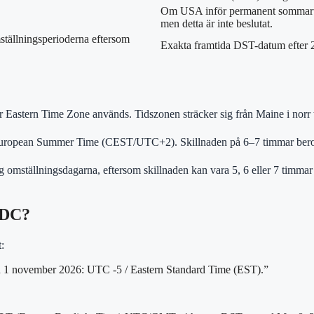
Om USA inför permanent sommartid s
men detta är inte beslutat.
tällningsperioderna eftersom
Exakta framtida DST-datum efter 2
astern Time Zone används. Tidszonen sträcker sig från Maine i norr til
uropean Summer Time (CEST/UTC+2). Skillnaden på 6–7 timmar beror 
g omställningsdagarna, eftersom skillnaden kan vara 5, 6 eller 7 timmar
 DC?
:
n 1 november 2026: UTC -5 / Eastern Standard Time (EST).”