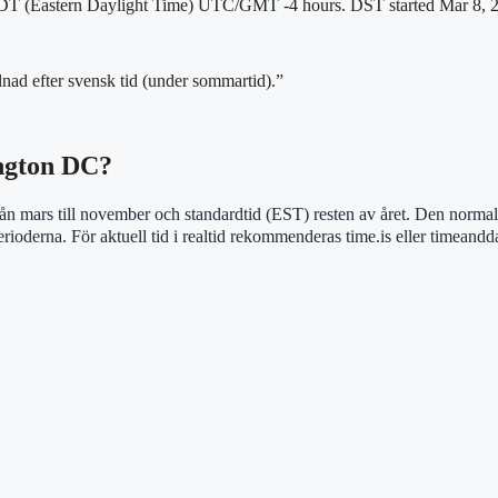
DT (Eastern Daylight Time) UTC/GMT -4 hours. DST started Mar 8, 
ad efter svensk tid (under sommartid).”
ngton DC?
mars till november och standardtid (EST) resten av året. Den normala 
ioderna. För aktuell tid i realtid rekommenderas time.is eller timeand