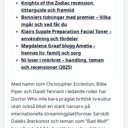
Knights of the Zodiac recension,
tittarguide och framtid
Bonniers tidningar med premier – Vilka
ingår och vad får du
Klairs Supple Preparation Facial Toner –
användning och fördelar
Magdalena Graaf blogg Amelia –
hennes liv, familj och sorg
Ni lyser i mörkret – handling, teman
och recensioner (2025)
Med namn som Christopher Eccleston, Billie
Piper och David Tennant i ledande roller har
Doctor Who inte bara präglat brittisk tv-kultur
utan också blivit en stark närvaro på
internationella streamingplattformar. Särskilt
Daleks återkomst och teman som ”Bad Wolf”