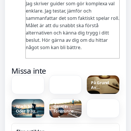
Jag skriver guider som gör komplexa val
enklare. Jag testar, jämför och
sammanfattar det som faktiskt spelar roll.
Målet är att du snabbt ska förstå
alternativen och känna dig trygg i ditt
beslut. Hör gärna av dig om du hittar
något som kan bli bättre.
Vem åkte ut
Vad händer
Missa inte
i Let’s Dance
i
2025?
Landskrona
Senaste
i helgen?
På Grund
utröstningen
SM
Av
motocross
Magdalena
Synonym –
Saxtorp
Graaf blogg
Förkortning,
Amelia –
stavning
hennes liv,
och
Wach Ich
Garmin
familj och
korsordslösningar
Oder Träum
Forerunner
sorg
Ich –
245 Music
Vikingarnas
recension
svenska
2025
original