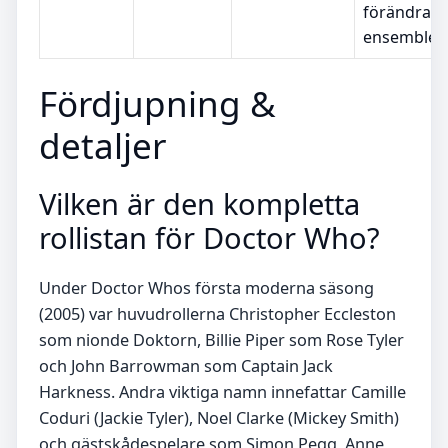
förändrad
ensemble
Fördjupning &
detaljer
Vilken är den kompletta
rollistan för Doctor Who?
Under Doctor Whos första moderna säsong
(2005) var huvudrollerna Christopher Eccleston
som nionde Doktorn, Billie Piper som Rose Tyler
och John Barrowman som Captain Jack
Harkness. Andra viktiga namn innefattar Camille
Coduri (Jackie Tyler), Noel Clarke (Mickey Smith)
och gästskådespelare som Simon Pegg, Anne