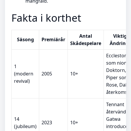
mångfald.
Fakta i korthet
Antal
Viktiga
Säsong
Premiärår
Skådespelare
Ändringa
Eccleston
som niond
1
Doktorn,
(modern
2005
10+
Piper som
revival)
Rose, Dale
återkomst
Tennant
återvänder,
14
Gatwa
2023
10+
(jubileum)
introducer