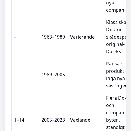
nya
companion
Klassiska
Doktor-
–
1963–1989
Varierande
skådespela
original-
Daleks
Pausad
produktion
–
1989–2005
–
inga nya
säsonger
Flera Dokto
och
companion
1–14
2005–2023
Växlande
byten,
ständigt