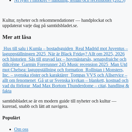
Ni lyser i mörkret – handling, teman och recensioner (2025)
Kultur, nyheter och rekommendationer — handplockat och
uppdaterat varje dag på samtidsbladet.se.
Mer att läsa
Hus till salu i Kumla – bostadsguiden
Real Madrid mot Juventus –
laguppställningen 2025
När är Black Friday? Allt om 2025, 2026
och historien
Sås till gravad lax – hovmästarsås, senapsfraiche och
dillcrème
Garmin Forerunner 245 Music recension 2025
Man Utd
mot Chelsea: laguppställning och formation
Rollistan i Monsters,
Inc. – svenska röster och karaktärer
Tompas VVS och Allservice –
allt om fenomenet
Gå ut ur Svenska kyrkan – blankett, kostnad och
vad du förlorar
Mad Max Bortom Thunderdome – citat, handling &
fakta
samtidsbladet.se är en modern guide till nyheter och kultur —
kurerad, snabb och lätt att navigera.
Populärt
Om oss