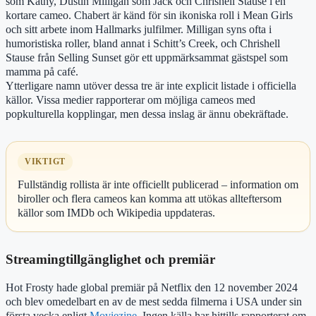
som Kathy, Dustin Milligan som Jack och Chrishell Stause i en
kortare cameo. Chabert är känd för sin ikoniska roll i Mean Girls
och sitt arbete inom Hallmarks julfilmer. Milligan syns ofta i
humoristiska roller, bland annat i Schitt’s Creek, och Chrishell
Stause från Selling Sunset gör ett uppmärksammat gästspel som
mamma på café.
Ytterligare namn utöver dessa tre är inte explicit listade i officiella
källor. Vissa medier rapporterar om möjliga cameos med
popkulturella kopplingar, men dessa inslag är ännu obekräftade.
VIKTIGT
Fullständig rollista är inte officiellt publicerad – information om
biroller och flera cameos kan komma att utökas allteftersom
källor som IMDb och Wikipedia uppdateras.
Streamingtillgänglighet och premiär
Hot Frosty hade global premiär på Netflix den 12 november 2024
och blev omedelbart en av de mest sedda filmerna i USA under sin
första vecka enligt
Moviezine
. Ingen källa har hittills rapporterat om