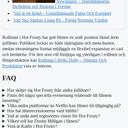
Newspaper – Dagstidningens
Definition och Historia i Sverige
Vad är ett heltal – Grundläggande Fakta Och Exempel
Vad Ska Sänkan Ligga På – Förstå Normala Värden
Rollistan i Hot Frosty har gett filmen en unik position bland årets
julfilmer. Publiken lockas av både stjärnglans och meta-humor,
medan streamingens format möjliggör en flexibel expansion av cast
och berättelse. För den som vill fördjupa sig ytterligare i rollistor och
filmproduktion kan
Rollistan i Hello Dolly – Stjärnor Och
Produktion
vara av intresse.
FAQ
Hur skiljer sig Hot Frosty från andra julfilmer?
Finns det några speciella evenemang relaterade till filmens
lansering?
Vilka andra plattformar än Netflix kan filmen bli tillgänglig på?
Hur har tittarrecensionerna varit hittills?
Vad är unikt med regissörens vision för Hot Frosty?
Vilken roll har Dustin Milligan i filmen?
Vem är Kathy i Hot Frosty?