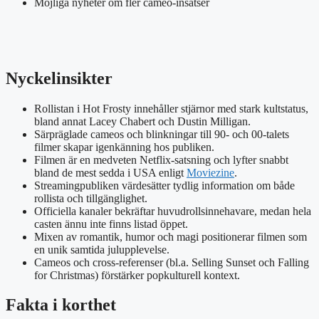
Möjliga nyheter om fler cameo-insatser
Nyckelinsikter
Rollistan i Hot Frosty innehåller stjärnor med stark kultstatus,
bland annat Lacey Chabert och Dustin Milligan.
Särpräglade cameos och blinkningar till 90- och 00-talets
filmer skapar igenkänning hos publiken.
Filmen är en medveten Netflix-satsning och lyfter snabbt
bland de mest sedda i USA enligt
Moviezine
.
Streamingpubliken värdesätter tydlig information om både
rollista och tillgänglighet.
Officiella kanaler bekräftar huvudrollsinnehavare, medan hela
casten ännu inte finns listad öppet.
Mixen av romantik, humor och magi positionerar filmen som
en unik samtida julupplevelse.
Cameos och cross-referenser (bl.a. Selling Sunset och Falling
for Christmas) förstärker popkulturell kontext.
Fakta i korthet