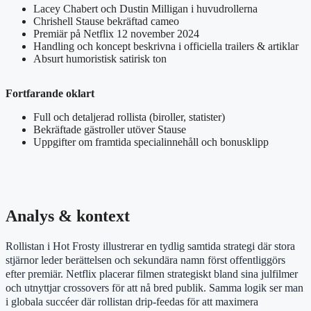
Lacey Chabert och Dustin Milligan i huvudrollerna
Chrishell Stause bekräftad cameo
Premiär på Netflix 12 november 2024
Handling och koncept beskrivna i officiella trailers & artiklar
Absurt humoristisk satirisk ton
Fortfarande oklart
Full och detaljerad rollista (biroller, statister)
Bekräftade gästroller utöver Stause
Uppgifter om framtida specialinnehåll och bonusklipp
Analys & kontext
Rollistan i Hot Frosty illustrerar en tydlig samtida strategi där stora
stjärnor leder berättelsen och sekundära namn först offentliggörs
efter premiär. Netflix placerar filmen strategiskt bland sina julfilmer
och utnyttjar crossovers för att nå bred publik. Samma logik ser man
i globala succéer där rollistan drip-feedas för att maximera