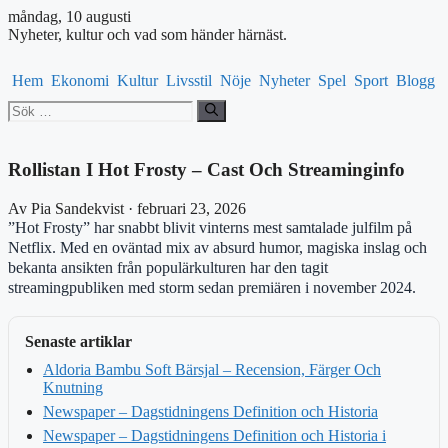
måndag, 10 augusti
Nyheter, kultur och vad som händer härnäst.
Hem
Ekonomi
Kultur
Livsstil
Nöje
Nyheter
Spel
Sport
Blogg
Sök
efter:
Rollistan I Hot Frosty – Cast Och Streaminginfo
Av Pia Sandekvist · februari 23, 2026
”Hot Frosty” har snabbt blivit vinterns mest samtalade julfilm på
Netflix. Med en oväntad mix av absurd humor, magiska inslag och
bekanta ansikten från populärkulturen har den tagit
streamingpubliken med storm sedan premiären i november 2024.
Senaste artiklar
Aldoria Bambu Soft Bärsjal – Recension, Färger Och
Knutning
Newspaper – Dagstidningens Definition och Historia
Newspaper – Dagstidningens Definition och Historia i