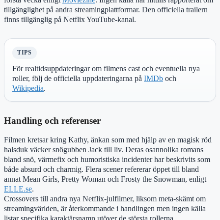
tillgänglighet på andra streamingplattformar. Den officiella trailern
finns tillgänglig på Netflix YouTube-kanal.
TIPS
För realtidsuppdateringar om filmens cast och eventuella nya
roller, följ de officiella uppdateringarna på
IMDb
och
Wikipedia
.
Handling och referenser
Filmen kretsar kring Kathy, änkan som med hjälp av en magisk röd
halsduk väcker snögubben Jack till liv. Deras osannolika romans
bland snö, värmefix och humoristiska incidenter har beskrivits som
både absurd och charmig. Flera scener refererar öppet till bland
annat Mean Girls, Pretty Woman och Frosty the Snowman, enligt
ELLE.se
.
Crossovers till andra nya Netflix-julfilmer, liksom meta-skämt om
streamingvärlden, är återkommande i handlingen men ingen källa
listar specifika karaktärsnamn utöver de största rollerna.