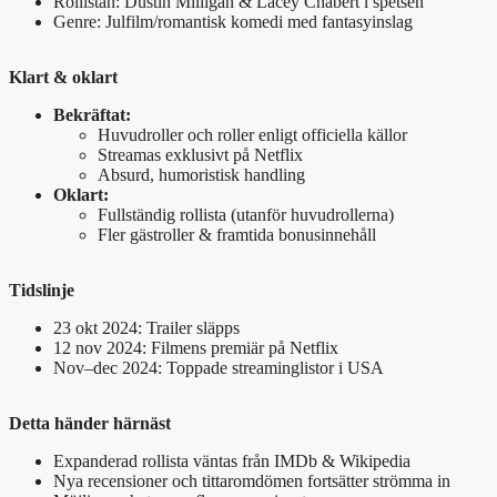
Rollistan: Dustin Milligan & Lacey Chabert i spetsen
Genre: Julfilm/romantisk komedi med fantasyinslag
Klart & oklart
Bekräftat:
Huvudroller och roller enligt officiella källor
Streamas exklusivt på Netflix
Absurd, humoristisk handling
Oklart:
Fullständig rollista (utanför huvudrollerna)
Fler gästroller & framtida bonusinnehåll
Tidslinje
23 okt 2024: Trailer släpps
12 nov 2024: Filmens premiär på Netflix
Nov–dec 2024: Toppade streaminglistor i USA
Detta händer härnäst
Expanderad rollista väntas från IMDb & Wikipedia
Nya recensioner och tittaromdömen fortsätter strömma in