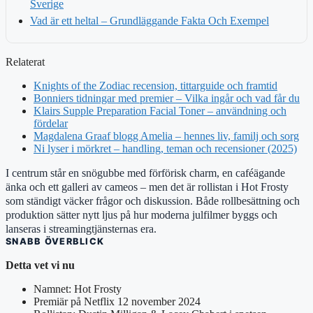
Sverige
Vad är ett heltal – Grundläggande Fakta Och Exempel
Relaterat
Knights of the Zodiac recension, tittarguide och framtid
Bonniers tidningar med premier – Vilka ingår och vad får du
Klairs Supple Preparation Facial Toner – användning och
fördelar
Magdalena Graaf blogg Amelia – hennes liv, familj och sorg
Ni lyser i mörkret – handling, teman och recensioner (2025)
I centrum står en snögubbe med förförisk charm, en caféägande
änka och ett galleri av cameos – men det är rollistan i Hot Frosty
som ständigt väcker frågor och diskussion. Både rollbesättning och
produktion sätter nytt ljus på hur moderna julfilmer byggs och
lanseras i streamingtjänsternas era.
SNABB ÖVERBLICK
Detta vet vi nu
Namnet: Hot Frosty
Premiär på Netflix 12 november 2024