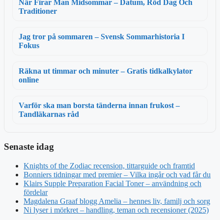
När Firar Man Midsommar – Datum, Röd Dag Och
Traditioner
Jag tror på sommaren – Svensk Sommarhistoria I
Fokus
Räkna ut timmar och minuter – Gratis tidkalkylator
online
Varför ska man borsta tänderna innan frukost –
Tandläkarnas råd
Senaste idag
Knights of the Zodiac recension, tittarguide och framtid
Bonniers tidningar med premier – Vilka ingår och vad får du
Klairs Supple Preparation Facial Toner – användning och
fördelar
Magdalena Graaf blogg Amelia – hennes liv, familj och sorg
Ni lyser i mörkret – handling, teman och recensioner (2025)