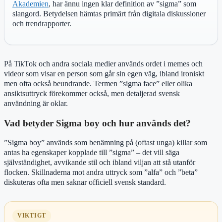
Akademien
, har ännu ingen klar definition av ”sigma” som
slangord. Betydelsen hämtas primärt från digitala diskussioner
och trendrapporter.
På TikTok och andra sociala medier används ordet i memes och
videor som visar en person som går sin egen väg, ibland ironiskt
men ofta också beundrande. Termen ”sigma face” eller olika
ansiktsuttryck förekommer också, men detaljerad svensk
användning är oklar.
Vad betyder Sigma boy och hur används det?
”Sigma boy” används som benämning på (oftast unga) killar som
antas ha egenskaper kopplade till ”sigma” – det vill säga
självständighet, avvikande stil och ibland viljan att stå utanför
flocken. Skillnaderna mot andra uttryck som ”alfa” och ”beta”
diskuteras ofta men saknar officiell svensk standard.
VIKTIGT