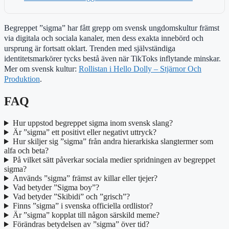
Begreppet ”sigma” har fått grepp om svensk ungdomskultur främst
via digitala och sociala kanaler, men dess exakta innebörd och
ursprung är fortsatt oklart. Trenden med självständiga
identitetsmarkörer tycks bestå även när TikToks inflytande minskar.
Mer om svensk kultur:
Rollistan i Hello Dolly – Stjärnor Och
Produktion
.
FAQ
Hur uppstod begreppet sigma inom svensk slang?
Är ”sigma” ett positivt eller negativt uttryck?
Hur skiljer sig ”sigma” från andra hierarkiska slangtermer som
alfa och beta?
På vilket sätt påverkar sociala medier spridningen av begreppet
sigma?
Används ”sigma” främst av killar eller tjejer?
Vad betyder ”Sigma boy”?
Vad betyder ”Skibidi” och ”grisch”?
Finns ”sigma” i svenska officiella ordlistor?
Är ”sigma” kopplat till någon särskild meme?
Förändras betydelsen av ”sigma” över tid?