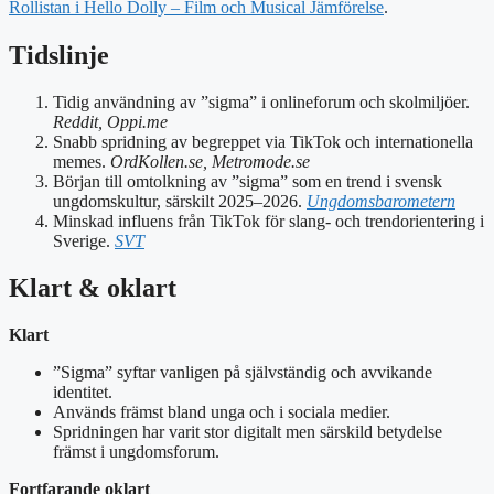
Rollistan i Hello Dolly – Film och Musical Jämförelse
.
Tidslinje
Tidig användning av ”sigma” i onlineforum och skolmiljöer.
Reddit, Oppi.me
Snabb spridning av begreppet via TikTok och internationella
memes.
OrdKollen.se, Metromode.se
Början till omtolkning av ”sigma” som en trend i svensk
ungdomskultur, särskilt 2025–2026.
Ungdomsbarometern
Minskad influens från TikTok för slang- och trendorientering i
Sverige.
SVT
Klart & oklart
Klart
”Sigma” syftar vanligen på självständig och avvikande
identitet.
Används främst bland unga och i sociala medier.
Spridningen har varit stor digitalt men särskild betydelse
främst i ungdomsforum.
Fortfarande oklart