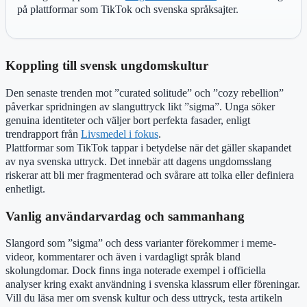
på plattformar som TikTok och svenska språksajter.
Koppling till svensk ungdomskultur
Den senaste trenden mot ”curated solitude” och ”cozy rebellion”
påverkar spridningen av slanguttryck likt ”sigma”. Unga söker
genuina identiteter och väljer bort perfekta fasader, enligt
trendrapport från
Livsmedel i fokus
.
Plattformar som TikTok tappar i betydelse när det gäller skapandet
av nya svenska uttryck. Det innebär att dagens ungdomsslang
riskerar att bli mer fragmenterad och svårare att tolka eller definiera
enhetligt.
Vanlig användarvardag och sammanhang
Slangord som ”sigma” och dess varianter förekommer i meme-
videor, kommentarer och även i vardagligt språk bland
skolungdomar. Dock finns inga noterade exempel i officiella
analyser kring exakt användning i svenska klassrum eller föreningar.
Vill du läsa mer om svensk kultur och dess uttryck, testa artikeln