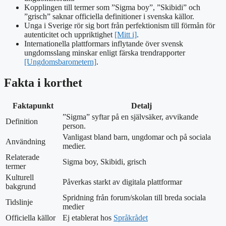
Kopplingen till termer som ”Sigma boy”, ”Skibidi” och
”grisch” saknar officiella definitioner i svenska källor.
Unga i Sverige rör sig bort från perfektionism till förmån för
autenticitet och uppriktighet
[Mitt i]
.
Internationella plattformars inflytande över svensk
ungdomsslang minskar enligt färska trendrapporter
[Ungdomsbarometern]
.
Fakta i korthet
Faktapunkt
Detalj
”Sigma” syftar på en självsäker, avvikande
Definition
person.
Vanligast bland barn, ungdomar och på sociala
Användning
medier.
Relaterade
Sigma boy, Skibidi, grisch
termer
Kulturell
Påverkas starkt av digitala plattformar
bakgrund
Spridning från forum/skolan till breda sociala
Tidslinje
medier
Officiella källor
Ej etablerat hos
Språkrådet