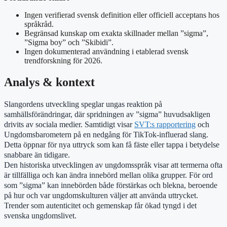
Ingen verifierad svensk definition eller officiell acceptans hos
språkråd.
Begränsad kunskap om exakta skillnader mellan ”sigma”,
”Sigma boy” och ”Skibidi”.
Ingen dokumenterad användning i etablerad svensk
trendforskning för 2026.
Analys & kontext
Slangordens utveckling speglar ungas reaktion på
samhällsförändringar, där spridningen av ”sigma” huvudsakligen
drivits av sociala medier. Samtidigt visar
SVT:s rapportering
och
Ungdomsbarometern på en nedgång för TikTok-influerad slang.
Detta öppnar för nya uttryck som kan få fäste eller tappa i betydelse
snabbare än tidigare.
Den historiska utvecklingen av ungdomsspråk visar att termerna ofta
är tillfälliga och kan ändra innebörd mellan olika grupper. För ord
som ”sigma” kan innebörden både förstärkas och blekna, beroende
på hur och var ungdomskulturen väljer att använda uttrycket.
Trender som autenticitet och gemenskap får ökad tyngd i det
svenska ungdomslivet.