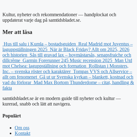
Kultur, nyheter och rekommendationer — handplockat och
uppdaterat varje dag på samtidsbladet.se.
Mer att läsa
Hus till salu i Kumla – bostadsguiden
Real Madrid mot Juventus –
laguppställningen 2025
När är Black Friday? Allt om 2025, 2026
och historien
Sås till gravad lax – hovmästarsås, senapsfraiche och
dillcrème
Garmin Forerunner 245 Music recension 2025
Man Utd
mot Chelsea: laguppställning och formation
Rollistan i Monsters,
Inc. – svenska röster och karaktärer
Tompas VVS och Allservice –
allt om fenomenet
Gå ut ur Svenska kyrkan – blankett, kostnad och
vad du förlorar
Mad Max Bortom Thunderdome – citat, handling &
fakta
samtidsbladet.se är en modern guide till nyheter och kultur —
kurerad, snabb och lätt att navigera.
Populärt
Om oss
Kontakt