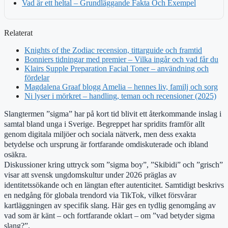
Vad är ett heltal – Grundläggande Fakta Och Exempel
Relaterat
Knights of the Zodiac recension, tittarguide och framtid
Bonniers tidningar med premier – Vilka ingår och vad får du
Klairs Supple Preparation Facial Toner – användning och
fördelar
Magdalena Graaf blogg Amelia – hennes liv, familj och sorg
Ni lyser i mörkret – handling, teman och recensioner (2025)
Slangtermen ”sigma” har på kort tid blivit ett återkommande inslag i
samtal bland unga i Sverige. Begreppet har spridits framför allt
genom digitala miljöer och sociala nätverk, men dess exakta
betydelse och ursprung är fortfarande omdiskuterade och ibland
osäkra.
Diskussioner kring uttryck som ”sigma boy”, ”Skibidi” och ”grisch”
visar att svensk ungdomskultur under 2026 präglas av
identitetssökande och en längtan efter autenticitet. Samtidigt beskrivs
en nedgång för globala trendord via TikTok, vilket försvårar
kartläggningen av specifik slang. Här ges en tydlig genomgång av
vad som är känt – och fortfarande oklart – om ”vad betyder sigma
slang?”.