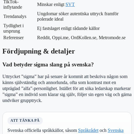
TikTok-
Minskar enligt
SVT
inflytande
Ungdomar söker autentiska uttryck framför
Trendanalys
polerade ideal
Tydlighet i
Ej fastslaget enligt rådande källor
ursprung
Referenser
Reddit, Oppi.me, OrdKollen.se, Metromode.se
Fördjupning & detaljer
Vad betyder sigma slang på svenska?
Uttrycket ”sigma” har på senare år kommit att beskriva någon som
känns självständig och annorlunda, ofta som kontrast mot en
utpräglad ”alfa”-personlighet. Istället för att söka ledarskap markerar
”sigma” en individ som klarar sig själv, följer sin egen väg och gärna
undviker grupptryck.
ATT TÄNKA PÅ
Svenska officiella språkkällor, såsom
Språkrådet
och
Svenska