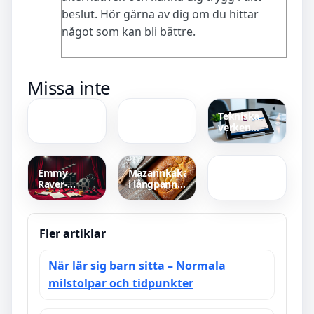
beslut. Hör gärna av dig om du hittar
något som kan bli bättre.
Jens
Varm eller
Missa inte
Persson
Kall Hudton
Umeå
Test – Så
Läkare –
Testar Du
Tekniska
Från
Hemma
verken
Hockey Till
Gräsmattegödsel
Mina sidor –
Specialist
Bäst i Test –
inloggning
Toppval
och faktura
Mot Mossa
Emmy
Mazarinkaka
och Ogräs
Raver-
i långpanna
Lampman –
utan
Biografi,
mandelmassa
karriär och
– enkelt
filmografi
recept
Fler artiklar
När lär sig barn sitta – Normala
milstolpar och tidpunkter