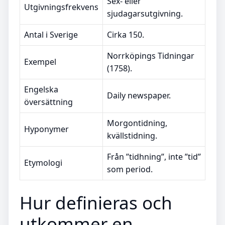
Sex- eller
Utgivningsfrekvens
sjudagarsutgivning.
Antal i Sverige
Cirka 150.
Norrköpings Tidningar
Exempel
(1758).
Engelska
Daily newspaper.
översättning
Morgontidning,
Hyponymer
kvällstidning.
Från ”tidhning”, inte ”tid”
Etymologi
som period.
Hur definieras och
utkommer en