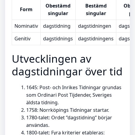
Obestämd
Bestämd
Obe
Form
singular
singular
pl
Nominativ
dagstidning
dagstidningen
dagsti
Genitiv
dagstidnings
dagstidningens
dagsti
Utvecklingen av
dagstidningar över tid
1645
: Post- och Inrikes Tidningar grundas
som Ordinari Post Tijdender, Sveriges
äldsta tidning.
1758
: Norrköpings Tidningar startar.
1780-talet
: Ordet ”dagstidning” börjar
användas.
1800-talet: Fyra kriterier etableras: