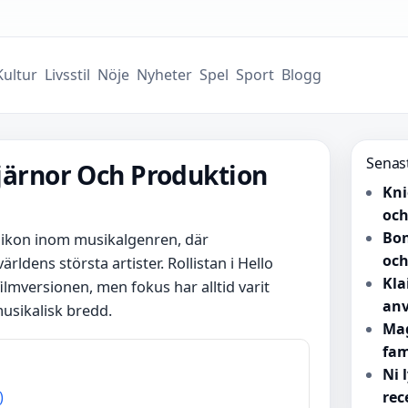
Kultur
Livsstil
Nöje
Nyheter
Spel
Sport
Blogg
Senas
Stjärnor Och Produktion
Kni
och
Bon
en ikon inom musikalgenren, där
och
ärldens största artister. Rollistan i Hello
Kla
lmversionen, men fokus har alltid varit
anv
usikalisk bredd.
Mag
fam
Ni 
)
rec