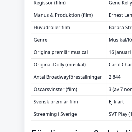
Regissör (film)
Gene Kelly
Manus & Produktion (film)
Ernest Le
Huvudroller film
Barbra St
Genre
Musikal/
Originalpremiär musical
16 januari
Original-Dolly (musikal)
Carol Cha
Antal Broadwayföreställningar
2 844
Oscarsvinster (film)
3 (av 7 no
Svensk premiär film
Ej klart
Streaming i Sverige
SVT Play (