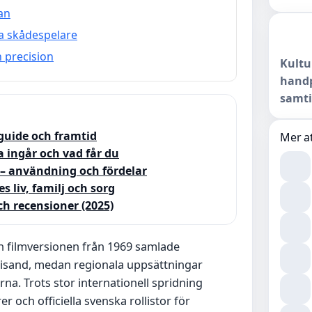
an
la skådespelare
 precision
Kultu
handp
samti
rguide och framtid
Mer at
a ingår och vad får du
r – användning och fördelar
 liv, familj och sorg
ch recensioner (2025)
 filmversionen från 1969 samlade
eisand, medan regionala uppsättningar
rna. Trots stor internationell spridning
och officiella svenska rollistor för