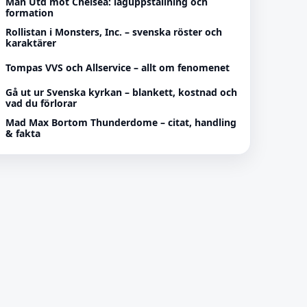
Man Utd mot Chelsea: laguppställning och
formation
Rollistan i Monsters, Inc. – svenska röster och
karaktärer
Tompas VVS och Allservice – allt om fenomenet
Gå ut ur Svenska kyrkan – blankett, kostnad och
vad du förlorar
Mad Max Bortom Thunderdome – citat, handling
& fakta