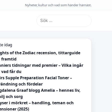
Nyheter, kultur och vad som händer härnäst.
Sök
efter:
te idag
ghts of the Zodiac recension, tittarguide
 framtid
niers tidningar med premier – Vilka ingår
 vad får du
irs Supple Preparation Facial Toner –
ändning och fördelar
dalena Graaf blogg Amelia – hennes liv,
ilj och sorg
lyser i mörkret – handling, teman och
ensioner (2025)