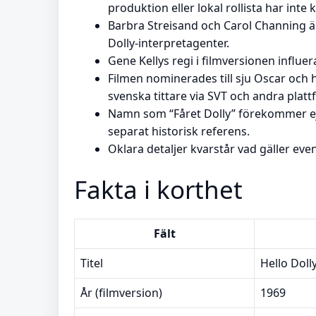
produktion eller lokal rollista har inte 
Barbra Streisand och Carol Channing ä
Dolly-interpretagenter.
Gene Kellys regi i filmversionen influe
Filmen nominerades till sju Oscar och ha
svenska tittare via SVT och andra platt
Namn som “Fåret Dolly” förekommer ej 
separat historisk referens.
Oklara detaljer kvarstår vad gäller ev
Fakta i korthet
Fält
Titel
Hello Doll
År (filmversion)
1969