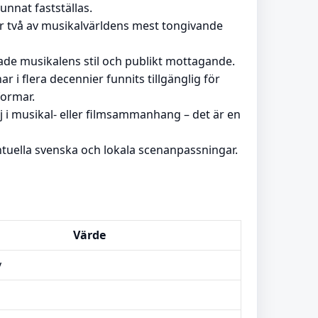
kunnat fastställas.
r två av musikalvärldens mest tongivande
rade musikalens stil och publikt mottagande.
r i flera decennier funnits tillgänglig för
formar.
i musikal- eller filmsammanhang – det är en
entuella svenska och lokala scenanpassningar.
Värde
y