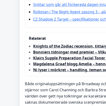
Snittar som går att förbereda dagen inn
Rollistan i The Night Agent säsong 3 – al
CZ Shadow 2 Target – specifikationer och
Relaterat
Knights of the Zodiac recension, titta
Bonniers tidningar med premier – Vilk
Klairs Supple Preparation Facial Tone
Magdalena Graaf blogg Amelia – hennes
Ni lyser i mörkret – handling, teman o
Både originaluppsättningen på Broadway och
stjärnor som Carol Channing och Barbra Str
världen över gett nya tolkningar av karaktäre
saknas dokumenterade svenska scenpremiärer 