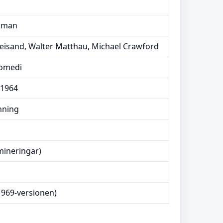
hman
reisand, Walter Matthau, Michael Crawford
Komedi
 1964
nning
mineringar)
1969-versionen)