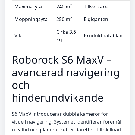
Maximal yta
240 m²
Tillverkare
Moppningsyta
250 m²
Elgiganten
Cirka 3,6
Vikt
Produktdatablad
kg
Roborock S6 MaxV –
avancerad navigering
och
hinderundvikande
S6 MaxV introducerar dubbla kameror för
visuell navigering. Systemet identifierar föremål
i realtid och planerar rutter därefter. Till skillnad