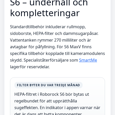
S6 – underhåll och
kompletteringar
Standardtillbehör inkluderar rullmopp,
sidoborste, HEPA-filter och dammsugarpåsar.
Vattentanken rymmer 270 milliliter och är
avtagbar för påfyllning. För S6 MaxV finns
specifika tillbehör kopplade till kameramodulens
skydd. Specialiståterförsäljare som
SmartMe
lagerför reservdelar.
FILTER BYTER DU VAR TREDJE MÅNAD
HEPA-filtret i Roborock S6 bör bytas ut
regelbundet för att upprätthålla
sugeffekten. En indikator i appen varnar när
det är dags att bytta komponenter.