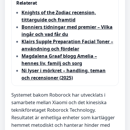
Relaterat
Knights of the Zodiac recension,
tittarguide och framtid
Bonniers tidningar med premier – Vilka
ingår och vad får du
Klairs Supple Preparation Facial Toner –
användning och fördelar
Magdalena Graaf blogg Amelia –
hennes liv, familj och sorg
Ni lyser i mörkret – handling, teman
och recensioner (2025)
Systemet bakom Roborock har utvecklats i
samarbete mellan Xiaomi och det kinesiska
teknikföretaget Roborock Technology.
Resultatet är enhetliga enheter som kartlägger
hemmet metodiskt och hanterar hinder med