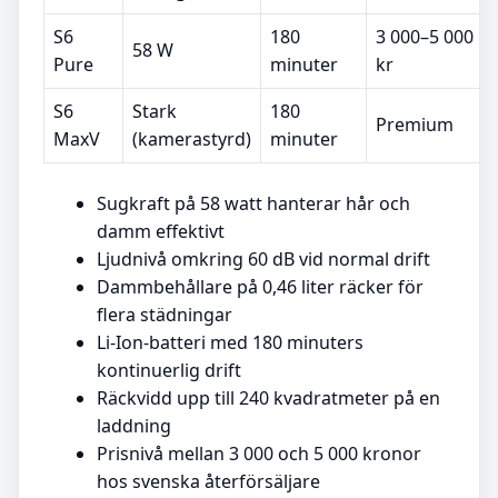
S6
180
3 000–5 000
58 W
Pure
minuter
kr
S6
Stark
180
Premium
MaxV
(kamerastyrd)
minuter
Sugkraft på 58 watt hanterar hår och
damm effektivt
Ljudnivå omkring 60 dB vid normal drift
Dammbehållare på 0,46 liter räcker för
flera städningar
Li-Ion-batteri med 180 minuters
kontinuerlig drift
Räckvidd upp till 240 kvadratmeter på en
laddning
Prisnivå mellan 3 000 och 5 000 kronor
hos svenska återförsäljare