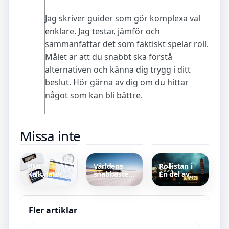
Jag skriver guider som gör komplexa val
enklare. Jag testar, jämför och
sammanfattar det som faktiskt spelar roll.
Målet är att du snabbt ska förstå
alternativen och känna dig trygg i ditt
beslut. Hör gärna av dig om du hittar
något som kan bli bättre.
Inbyggnadsugn
Erik
Az Alkmaar
Missa inte
bäst i test –
Grönwall O
mot
jämför
Helga Natt –
Anderlecht
märkena
Över 580
Laguppställning
000 streams
–
på Spotify
Formationer
BMI
Världens
Rollistan i
och analys
Kalkylator
snabbaste
En del av
2023
kg Kvinna –
bil 1228
dig – alla
Formel,
km/h –
skådespelare
skala och
Thrust SSC
och roller
tabell för
fakta och
Fler artiklar
kvinnor
rekord