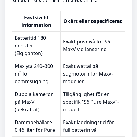
Fastställd
Okärt eller ospecificerat
information
Batteritid 180
Exakt prisnivå för S6
minuter
MaxV vid lansering
(Elgiganten)
Max yta 240–300
Exakt wattal på
m² för
sugmotorn för MaxV-
dammsugning
modellen
Dubbla kameror
Tillgänglighet för en
på MaxV
specifik ”S6 Pure MaxV”-
(bekräftat)
modell
Dammbehållare
Exakt laddningstid för
0,46 liter för Pure
full batterinivå