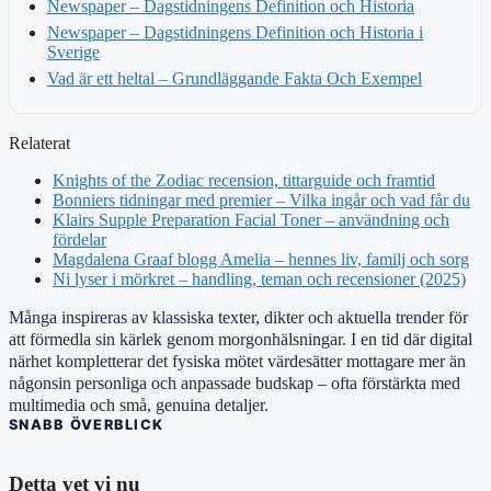
Newspaper – Dagstidningens Definition och Historia
Newspaper – Dagstidningens Definition och Historia i
Sverige
Vad är ett heltal – Grundläggande Fakta Och Exempel
Relaterat
Knights of the Zodiac recension, tittarguide och framtid
Bonniers tidningar med premier – Vilka ingår och vad får du
Klairs Supple Preparation Facial Toner – användning och
fördelar
Magdalena Graaf blogg Amelia – hennes liv, familj och sorg
Ni lyser i mörkret – handling, teman och recensioner (2025)
Många inspireras av klassiska texter, dikter och aktuella trender för
att förmedla sin kärlek genom morgonhälsningar. I en tid där digital
närhet kompletterar det fysiska mötet värdesätter mottagare mer än
någonsin personliga och anpassade budskap – ofta förstärkta med
multimedia och små, genuina detaljer.
SNABB ÖVERBLICK
Detta vet vi nu