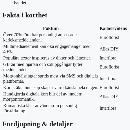
bandet.
Fakta i korthet
Faktum
Källa/Evidens
Över 70% föredrar personligt anpassade
Euroflorist
kärleksmeddelanden.
Multimediaelement kan öka engagemanget med
Allas DIY
40%.
Populära texter inspireras av dikter och låttexter.
Interflora
GIF:ar med hjärtan och soluppgångar lyfter
Euroflorist
meddelandet.
Morgonhälsningar sprids mest via SMS och digitala
Interflora
plattformar.
Korta, äkta budskap skapar varm känsla hela dagen.
Euroflorist
Handgjorda digitala kort blir del av modern
Allas DIY
morgonromantik.
Romantiska låtar används som personlig
Interflora
förstärkning.
Fördjupning & detaljer