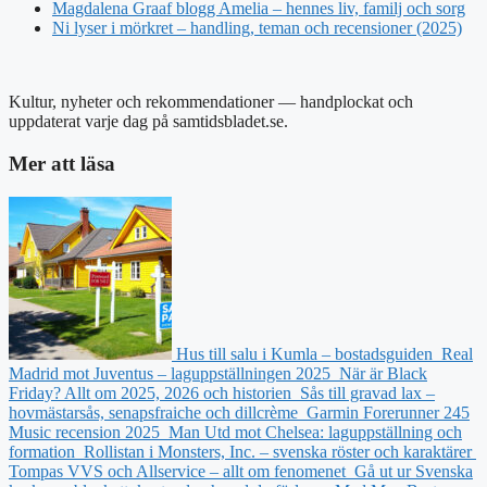
Magdalena Graaf blogg Amelia – hennes liv, familj och sorg
Ni lyser i mörkret – handling, teman och recensioner (2025)
Kultur, nyheter och rekommendationer — handplockat och
uppdaterat varje dag på samtidsbladet.se.
Mer att läsa
Hus till salu i Kumla – bostadsguiden
Real
Madrid mot Juventus – laguppställningen 2025
När är Black
Friday? Allt om 2025, 2026 och historien
Sås till gravad lax –
hovmästarsås, senapsfraiche och dillcrème
Garmin Forerunner 245
Music recension 2025
Man Utd mot Chelsea: laguppställning och
formation
Rollistan i Monsters, Inc. – svenska röster och karaktärer
Tompas VVS och Allservice – allt om fenomenet
Gå ut ur Svenska