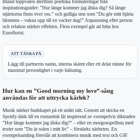
Bland toppvalen återfinns poetiska formuleringar från
inspirationsguider: ”Hur länge kommer jag älska dig? Så länge
stjärnorna finns över oss.” och gulliga sms som ”Du gör mitt hjärta
blomstra – vakna upp till en vacker dag!” Anpassning efter person
och relation stärker effekten. Flera exempel går att hitta hos
Euroflorist.
ATT TÄNKA PÅ
Lägg till partnerns namn, interna skämt eller ett delat minne för
maximal personlighet i varje hälsning.
Hur kan en ”Good morning my love”-sång
användas för att uttrycka kärlek?
Musik stärker budskapet på ett unikt sätt. Genom att skicka en
Spotify-länk till en romantisk låt inspirerad av exempelvis diktraden
”Hur länge kommer jag älska dig?” – eller en morgonspellista med
texter som ”Du är solen i mitt liv” – förstärks närheten. En
exempelsamling föreslår att kombinera musik med text och GIF.