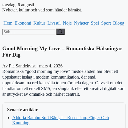
torsdag, 6 augusti
Nyheter, kultur och vad som händer härnäst.
Hem
Ekonomi
Kultur
Livsstil
Nöje
Nyheter
Spel
Sport
Blogg
Sök
efter:
Good Morning My Love – Romantiska Hälsningar
För Dig
Av Pia Sandekvist · mars 4, 2026
Romantiska ”good morning my love”-meddelanden har blivit ett
uppskattat inslag i modern kommunikation, där små,
uppmärksamma ord kan sätta tonen för hela dagen. Oavsett om det
handlar om ett enkelt SMS, en sånglänk eller ett kreativt digitalt kort
är uttrycket av omtanke och närhet centralt.
Senaste artiklar
Aldoria Bambu Soft Bärsjal – Recension, Färger Och
Knutning