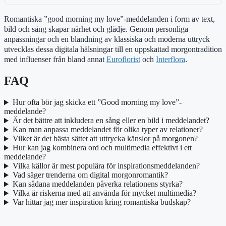
Romantiska ”good morning my love”-meddelanden i form av text,
bild och sång skapar närhet och glädje. Genom personliga
anpassningar och en blandning av klassiska och moderna uttryck
utvecklas dessa digitala hälsningar till en uppskattad morgontradition
med influenser från bland annat
Euroflorist
och
Interflora
.
FAQ
Hur ofta bör jag skicka ett ”Good morning my love”-
meddelande?
Är det bättre att inkludera en sång eller en bild i meddelandet?
Kan man anpassa meddelandet för olika typer av relationer?
Vilket är det bästa sättet att uttrycka känslor på morgonen?
Hur kan jag kombinera ord och multimedia effektivt i ett
meddelande?
Vilka källor är mest populära för inspirationsmeddelanden?
Vad säger trenderna om digital morgonromantik?
Kan sådana meddelanden påverka relationens styrka?
Vilka är riskerna med att använda för mycket multimedia?
Var hittar jag mer inspiration kring romantiska budskap?