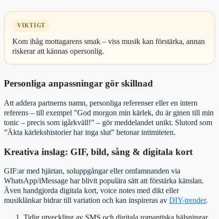
VIKTIGT
Kom ihåg mottagarens smak – viss musik kan förstärka, annan
riskerar att kännas opersonlig.
Personliga anpassningar gör skillnad
Att addera partnerns namn, personliga referenser eller en intern
referens – till exempel ”God morgon min kärlek, du är ginen till min
tonic – precis som igårkväll!” – gör meddelandet unikt. Slutord som
”Äkta kärlekshistorier har inga slut” betonar intimiteten.
Kreativa inslag: GIF, bild, sång & digitala kort
GIF:ar med hjärtan, soluppgångar eller omfamnanden via
WhatsApp/iMessage har blivit populära sätt att förstärka känslan.
Även handgjorda digitala kort, voice notes med dikt eller
musiklänkar bidrar till variation och kan inspireras av
DIY-trender
.
Tidig utveckling av SMS och digitala romantiska hälsningar