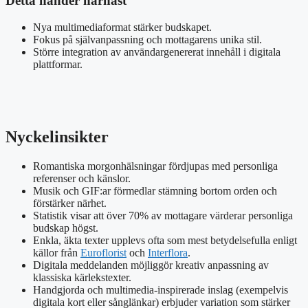
Detta händer härnäst
Nya multimediaformat stärker budskapet.
Fokus på självanpassning och mottagarens unika stil.
Större integration av användargenererat innehåll i digitala
plattformar.
Nyckelinsikter
Romantiska morgonhälsningar fördjupas med personliga
referenser och känslor.
Musik och GIF:ar förmedlar stämning bortom orden och
förstärker närhet.
Statistik visar att över 70% av mottagare värderar personliga
budskap högst.
Enkla, äkta texter upplevs ofta som mest betydelsefulla enligt
källor från
Euroflorist
och
Interflora
.
Digitala meddelanden möjliggör kreativ anpassning av
klassiska kärlekstexter.
Handgjorda och multimedia-inspirerade inslag (exempelvis
digitala kort eller sånglänkar) erbjuder variation som stärker