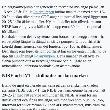
En bergvärmepump har generellt en förväntad livslängd på mellan
15 och 25 år. Enligt
Polarpumpen
brukar man räkna med cirka 15–
20 år, medan tillverkaren CTC anger att normal livslängd ligger runt
20–25 år för äldre modeller. Nyare modeller från tillverkare som
NIBE kan enligt vissa källor hålla upp emot 30 år under optimala
förhållanden.
Borrhålet – den del av systemet som borras ner i berggrunden – har
en betydligt längre livslängd än själva pumpen. Om borrhålet är
korrekt dimensionerat kan det fungera i 50–100 år, ibland längre.
Den slang som löper genom borrhålet har en förväntad livslängd på
upp till 100 år enligt
Polarpumpen
. Detta innebär att ett byte av
själva pumpen ofta är betydligt enklare och billigare än en
nyinstallation, eftersom borrhålet kan återanvändas.
NIBE och IVT – skillnader mellan märken
Bland de mest etablerade märkena på den svenska marknaden
återfinns NIBE och IVT. En NIBE-bergvärmepump håller normalt
20–25 år med rätt service och underhåll. NIBE är känt för sin
driftsäkerhet och långa livslängd, och modeller som NIBE S1256,
utformad för villor mellan 120 och 400 kvadratmeter, lyfts fram för
hög effektivitet och låg driftskostnad.