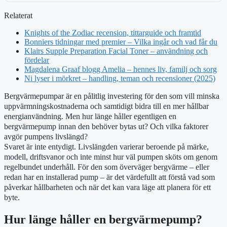
Relaterat
Knights of the Zodiac recension, tittarguide och framtid
Bonniers tidningar med premier – Vilka ingår och vad får du
Klairs Supple Preparation Facial Toner – användning och
fördelar
Magdalena Graaf blogg Amelia – hennes liv, familj och sorg
Ni lyser i mörkret – handling, teman och recensioner (2025)
Bergvärmepumpar är en pålitlig investering för den som vill minska
uppvärmningskostnaderna och samtidigt bidra till en mer hållbar
energianvändning. Men hur länge håller egentligen en
bergvärmepump innan den behöver bytas ut? Och vilka faktorer
avgör pumpens livslängd?
Svaret är inte entydigt. Livslängden varierar beroende på märke,
modell, driftsvanor och inte minst hur väl pumpen sköts om genom
regelbundet underhåll. För den som överväger bergvärme – eller
redan har en installerad pump – är det värdefullt att förstå vad som
påverkar hållbarheten och när det kan vara läge att planera för ett
byte.
Hur länge håller en bergvärmepump?