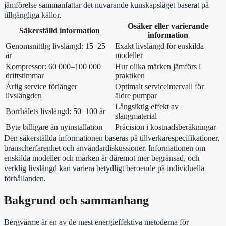
jämförelse sammanfattar det nuvarande kunskapsläget baserat på
tillgängliga källor.
Osäker eller varierande
Säkerställd information
information
Genomsnittlig livslängd: 15–25
Exakt livslängd för enskilda
år
modeller
Kompressor: 60 000–100 000
Hur olika märken jämförs i
driftstimmar
praktiken
Årlig service förlänger
Optimalt serviceintervall för
livslängden
äldre pumpar
Långsiktig effekt av
Borrhålets livslängd: 50–100 år
slangmaterial
Byte billigare än nyinstallation
Präcision i kostnadsberäkningar
Den säkerställda informationen baseras på tillverkarespecifikationer,
branscherfarenhet och användardiskussioner. Informationen om
enskilda modeller och märken är däremot mer begränsad, och
verklig livslängd kan variera betydligt beroende på individuella
förhållanden.
Bakgrund och sammanhang
Bergvärme är en av de mest energieffektiva metoderna för