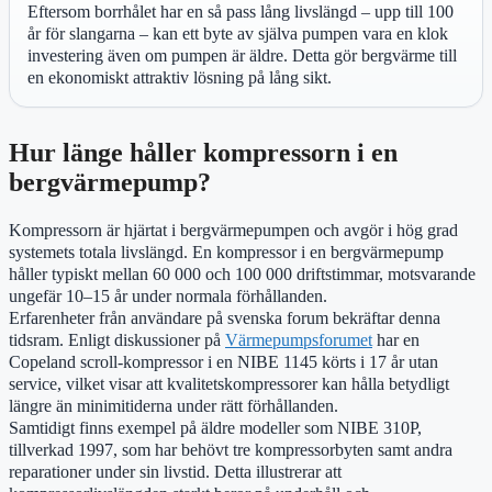
Eftersom borrhålet har en så pass lång livslängd – upp till 100
år för slangarna – kan ett byte av själva pumpen vara en klok
investering även om pumpen är äldre. Detta gör bergvärme till
en ekonomiskt attraktiv lösning på lång sikt.
Hur länge håller kompressorn i en
bergvärmepump?
Kompressorn är hjärtat i bergvärmepumpen och avgör i hög grad
systemets totala livslängd. En kompressor i en bergvärmepump
håller typiskt mellan 60 000 och 100 000 driftstimmar, motsvarande
ungefär 10–15 år under normala förhållanden.
Erfarenheter från användare på svenska forum bekräftar denna
tidsram. Enligt diskussioner på
Värmepumpsforumet
har en
Copeland scroll-kompressor i en NIBE 1145 körts i 17 år utan
service, vilket visar att kvalitetskompressorer kan hålla betydligt
längre än minimitiderna under rätt förhållanden.
Samtidigt finns exempel på äldre modeller som NIBE 310P,
tillverkad 1997, som har behövt tre kompressorbyten samt andra
reparationer under sin livstid. Detta illustrerar att