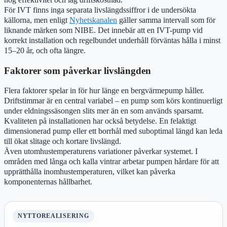
För IVT finns inga separata livslängdssiffror i de undersökta
källorna, men enligt
Nyhetskanalen
gäller samma intervall som för
liknande märken som NIBE. Det innebär att en IVT-pump vid
korrekt installation och regelbundet underhåll förväntas hålla i minst
15–20 år, och ofta längre.
Faktorer som påverkar livslängden
Flera faktorer spelar in för hur länge en bergvärmepump håller.
Driftstimmar är en central variabel – en pump som körs kontinuerligt
under eldningssäsongen slits mer än en som används sparsamt.
Kvaliteten på installationen har också betydelse. En felaktigt
dimensionerad pump eller ett borrhål med suboptimal längd kan leda
till ökat slitage och kortare livslängd.
Även utomhustemperaturens variationer påverkar systemet. I
områden med långa och kalla vintrar arbetar pumpen hårdare för att
upprätthålla inomhustemperaturen, vilket kan påverka
komponenternas hållbarhet.
NYTTOREALISERING