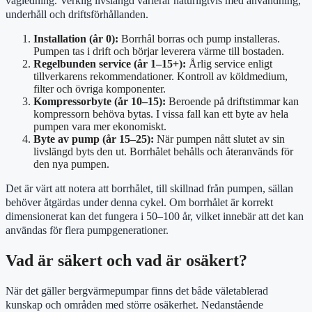
vägledning. Verklig livslängd varierar naturligtvis med användning,
underhåll och driftsförhållanden.
Installation (år 0):
Borrhål borras och pump installeras.
Pumpen tas i drift och börjar leverera värme till bostaden.
Regelbunden service (år 1–15+):
Årlig service enligt
tillverkarens rekommendationer. Kontroll av köldmedium,
filter och övriga komponenter.
Kompressorbyte (år 10–15):
Beroende på driftstimmar kan
kompressorn behöva bytas. I vissa fall kan ett byte av hela
pumpen vara mer ekonomiskt.
Byte av pump (år 15–25):
När pumpen nått slutet av sin
livslängd byts den ut. Borrhålet behålls och återanvänds för
den nya pumpen.
Det är värt att notera att borrhålet, till skillnad från pumpen, sällan
behöver åtgärdas under denna cykel. Om borrhålet är korrekt
dimensionerat kan det fungera i 50–100 år, vilket innebär att det kan
användas för flera pumpgenerationer.
Vad är säkert och vad är osäkert?
När det gäller bergvärmepumpar finns det både väletablerad
kunskap och områden med större osäkerhet. Nedanstående