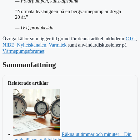
— Polarpumpen, kunskapsbank
”Normala livslängden på en bergvärmepump är dryga
20 år.”
— IVT, produktsida
Övriga källor som ligger till grund för denna artikel inkluderar
CTC
,
NIBE
,
Nyhetskanalen
,
Varmitek
samt användardiskussioner på
Värmepumpsforumet
.
Sammanfattning
Relaterade artiklar
Räkna ut timmar och minuter – Din
guide till smart tidräkning