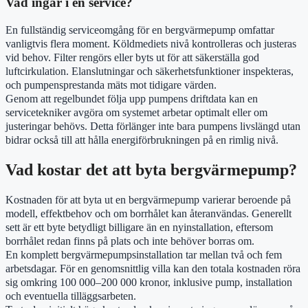
Vad ingår i en service?
En fullständig serviceomgång för en bergvärmepump omfattar
vanligtvis flera moment. Köldmediets nivå kontrolleras och justeras
vid behov. Filter rengörs eller byts ut för att säkerställa god
luftcirkulation. Elanslutningar och säkerhetsfunktioner inspekteras,
och pumpensprestanda mäts mot tidigare värden.
Genom att regelbundet följa upp pumpens driftdata kan en
servicetekniker avgöra om systemet arbetar optimalt eller om
justeringar behövs. Detta förlänger inte bara pumpens livslängd utan
bidrar också till att hålla energiförbrukningen på en rimlig nivå.
Vad kostar det att byta bergvärmepump?
Kostnaden för att byta ut en bergvärmepump varierar beroende på
modell, effektbehov och om borrhålet kan återanvändas. Generellt
sett är ett byte betydligt billigare än en nyinstallation, eftersom
borrhålet redan finns på plats och inte behöver borras om.
En komplett bergvärmepumpsinstallation tar mellan två och fem
arbetsdagar. För en genomsnittlig villa kan den totala kostnaden röra
sig omkring 100 000–200 000 kronor, inklusive pump, installation
och eventuella tilläggsarbeten.