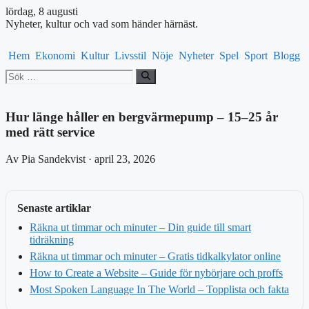
lördag, 8 augusti
Nyheter, kultur och vad som händer härnäst.
Hem
Ekonomi
Kultur
Livsstil
Nöje
Nyheter
Spel
Sport
Blogg
Sök
efter:
Hur länge håller en bergvärmepump – 15–25 år
med rätt service
Av Pia Sandekvist · april 23, 2026
Senaste artiklar
Räkna ut timmar och minuter – Din guide till smart
tidräkning
Räkna ut timmar och minuter – Gratis tidkalkylator online
How to Create a Website – Guide för nybörjare och proffs
Most Spoken Language In The World – Topplista och fakta