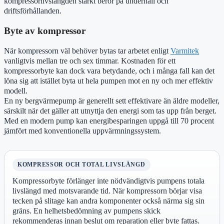
kompressorlivslängden starkt beror på underhåll och
driftsförhållanden.
Byte av kompressor
När kompressorn väl behöver bytas tar arbetet enligt
Varmitek
vanligtvis mellan tre och sex timmar. Kostnaden för ett
kompressorbyte kan dock vara betydande, och i många fall kan det
löna sig att istället byta ut hela pumpen mot en ny och mer effektiv
modell.
En ny bergvärmepump är generellt sett effektivare än äldre modeller,
särskilt när det gäller att utnyttja den energi som tas upp från berget.
Med en modern pump kan energibesparingen uppgå till 70 procent
jämfört med konventionella uppvärmningssystem.
KOMPRESSOR OCH TOTAL LIVSLÄNGD
Kompressorbyte förlänger inte nödvändigtvis pumpens totala
livslängd med motsvarande tid. När kompressorn börjar visa
tecken på slitage kan andra komponenter också närma sig sin
gräns. En helhetsbedömning av pumpens skick
rekommenderas innan beslut om reparation eller byte fattas.