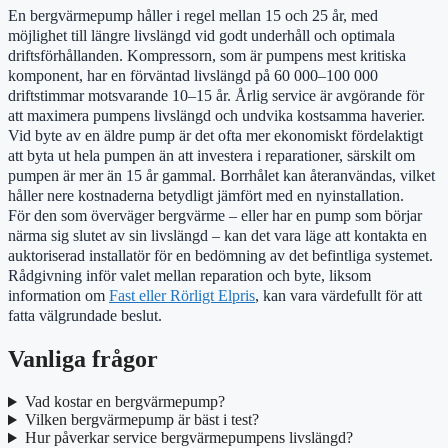
En bergvärmepump håller i regel mellan 15 och 25 år, med
möjlighet till längre livslängd vid godt underhåll och optimala
driftsförhållanden. Kompressorn, som är pumpens mest kritiska
komponent, har en förväntad livslängd på 60 000–100 000
driftstimmar motsvarande 10–15 år. Årlig service är avgörande för
att maximera pumpens livslängd och undvika kostsamma haverier.
Vid byte av en äldre pump är det ofta mer ekonomiskt fördelaktigt
att byta ut hela pumpen än att investera i reparationer, särskilt om
pumpen är mer än 15 år gammal. Borrhålet kan återanvändas, vilket
håller nere kostnaderna betydligt jämfört med en nyinstallation.
För den som överväger bergvärme – eller har en pump som börjar
närma sig slutet av sin livslängd – kan det vara läge att kontakta en
auktoriserad installatör för en bedömning av det befintliga systemet.
Rådgivning inför valet mellan reparation och byte, liksom
information om
Fast eller Rörligt Elpris
, kan vara värdefullt för att
fatta välgrundade beslut.
Vanliga frågor
Vad kostar en bergvärmepump?
Vilken bergvärmepump är bäst i test?
Hur påverkar service bergvärmepumpens livslängd?