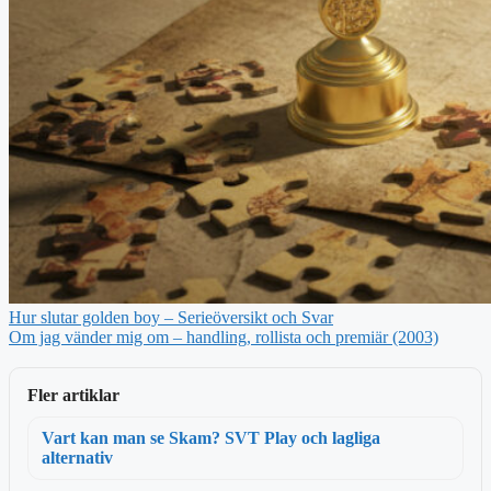
Hur slutar golden boy – Serieöversikt och Svar
Om jag vänder mig om – handling, rollista och premiär (2003)
Fler artiklar
Vart kan man se Skam? SVT Play och lagliga
alternativ