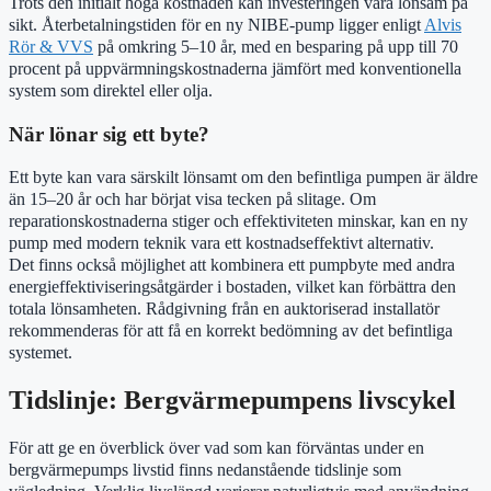
Trots den initialt höga kostnaden kan investeringen vara lönsam på
sikt. Återbetalningstiden för en ny NIBE-pump ligger enligt
Alvis
Rör & VVS
på omkring 5–10 år, med en besparing på upp till 70
procent på uppvärmningskostnaderna jämfört med konventionella
system som direktel eller olja.
När lönar sig ett byte?
Ett byte kan vara särskilt lönsamt om den befintliga pumpen är äldre
än 15–20 år och har börjat visa tecken på slitage. Om
reparationskostnaderna stiger och effektiviteten minskar, kan en ny
pump med modern teknik vara ett kostnadseffektivt alternativ.
Det finns också möjlighet att kombinera ett pumpbyte med andra
energieffektiviseringsåtgärder i bostaden, vilket kan förbättra den
totala lönsamheten. Rådgivning från en auktoriserad installatör
rekommenderas för att få en korrekt bedömning av det befintliga
systemet.
Tidslinje: Bergvärmepumpens livscykel
För att ge en överblick över vad som kan förväntas under en
bergvärmepumps livstid finns nedanstående tidslinje som