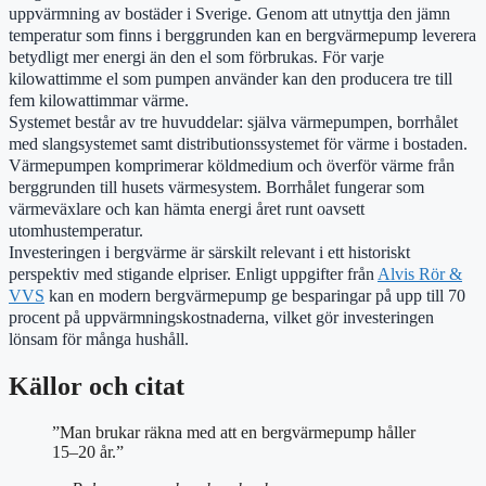
uppvärmning av bostäder i Sverige. Genom att utnyttja den jämn
temperatur som finns i berggrunden kan en bergvärmepump leverera
betydligt mer energi än den el som förbrukas. För varje
kilowattimme el som pumpen använder kan den producera tre till
fem kilowattimmar värme.
Systemet består av tre huvuddelar: själva värmepumpen, borrhålet
med slangsystemet samt distributionssystemet för värme i bostaden.
Värmepumpen komprimerar köldmedium och överför värme från
berggrunden till husets värmesystem. Borrhålet fungerar som
värmeväxlare och kan hämta energi året runt oavsett
utomhustemperatur.
Investeringen i bergvärme är särskilt relevant i ett historiskt
perspektiv med stigande elpriser. Enligt uppgifter från
Alvis Rör &
VVS
kan en modern bergvärmepump ge besparingar på upp till 70
procent på uppvärmningskostnaderna, vilket gör investeringen
lönsam för många hushåll.
Källor och citat
”Man brukar räkna med att en bergvärmepump håller
15–20 år.”