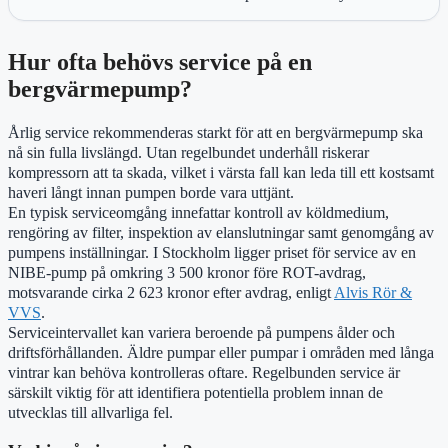
Hur ofta behövs service på en
bergvärmepump?
Årlig service rekommenderas starkt för att en bergvärmepump ska
nå sin fulla livslängd. Utan regelbundet underhåll riskerar
kompressorn att ta skada, vilket i värsta fall kan leda till ett kostsamt
haveri långt innan pumpen borde vara uttjänt.
En typisk serviceomgång innefattar kontroll av köldmedium,
rengöring av filter, inspektion av elanslutningar samt genomgång av
pumpens inställningar. I Stockholm ligger priset för service av en
NIBE-pump på omkring 3 500 kronor före ROT-avdrag,
motsvarande cirka 2 623 kronor efter avdrag, enligt
Alvis Rör &
VVS
.
Serviceintervallet kan variera beroende på pumpens ålder och
driftsförhållanden. Äldre pumpar eller pumpar i områden med långa
vintrar kan behöva kontrolleras oftare. Regelbunden service är
särskilt viktig för att identifiera potentiella problem innan de
utvecklas till allvarliga fel.