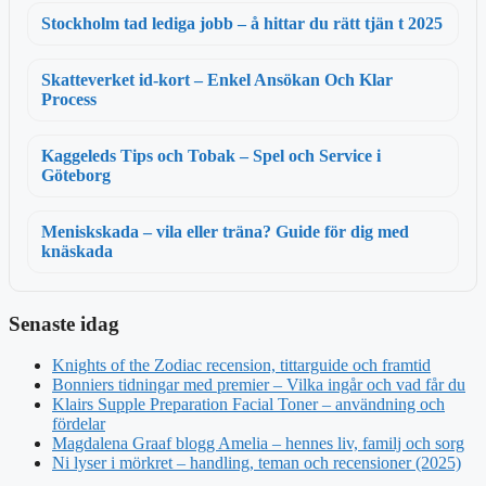
Stockholm tad lediga jobb – å hittar du rätt tjän t 2025
Skatteverket id-kort – Enkel Ansökan Och Klar
Process
Kaggeleds Tips och Tobak – Spel och Service i
Göteborg
Meniskskada – vila eller träna? Guide för dig med
knäskada
Senaste idag
Knights of the Zodiac recension, tittarguide och framtid
Bonniers tidningar med premier – Vilka ingår och vad får du
Klairs Supple Preparation Facial Toner – användning och
fördelar
Magdalena Graaf blogg Amelia – hennes liv, familj och sorg
Ni lyser i mörkret – handling, teman och recensioner (2025)