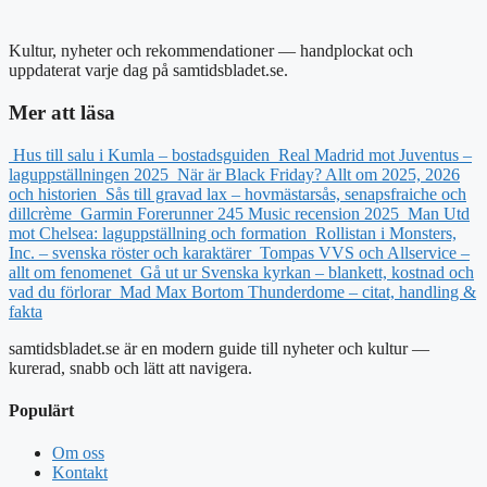
Kultur, nyheter och rekommendationer — handplockat och
uppdaterat varje dag på samtidsbladet.se.
Mer att läsa
Hus till salu i Kumla – bostadsguiden
Real Madrid mot Juventus –
laguppställningen 2025
När är Black Friday? Allt om 2025, 2026
och historien
Sås till gravad lax – hovmästarsås, senapsfraiche och
dillcrème
Garmin Forerunner 245 Music recension 2025
Man Utd
mot Chelsea: laguppställning och formation
Rollistan i Monsters,
Inc. – svenska röster och karaktärer
Tompas VVS och Allservice –
allt om fenomenet
Gå ut ur Svenska kyrkan – blankett, kostnad och
vad du förlorar
Mad Max Bortom Thunderdome – citat, handling &
fakta
samtidsbladet.se är en modern guide till nyheter och kultur —
kurerad, snabb och lätt att navigera.
Populärt
Om oss
Kontakt