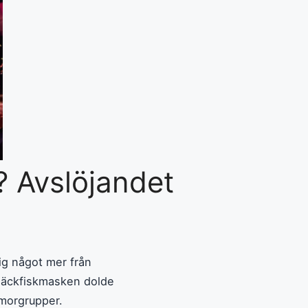
? Avslöjandet
sig något mer från
bläckfiskmasken dolde
umorgrupper.