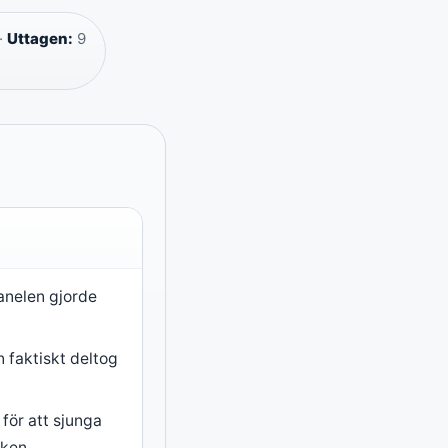
·
Uttagen:
9
panelen gjorde
n faktiskt deltog
för att sjunga
sken