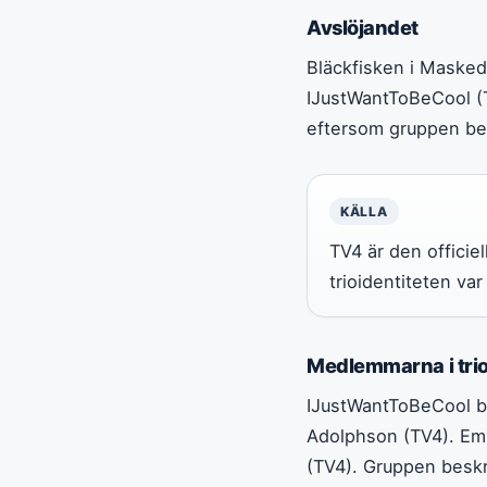
Avslöjandet
Bläckfisken i Maske
IJustWantToBeCool (T
eftersom gruppen bes
KÄLLA
TV4 är den officie
trioidentiteten var
Medlemmarna i tri
IJustWantToBeCool be
Adolphson (TV4). Emi
(TV4). Gruppen beskr