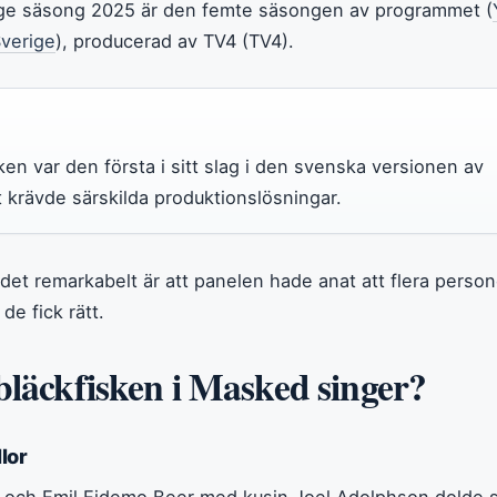
ge säsong 2025 är den femte säsongen av programmet (
verige
), producerad av TV4 (TV4).
en var den första i sitt slag i den svenska versionen av
 krävde särskilda produktionslösningar.
det remarkabelt är att panelen hade anat att flera person
e fick rätt.
bläckfisken i Masked singer?
lor
 och Emil Ejdemo Beer med kusin Joel Adolphson dolde si