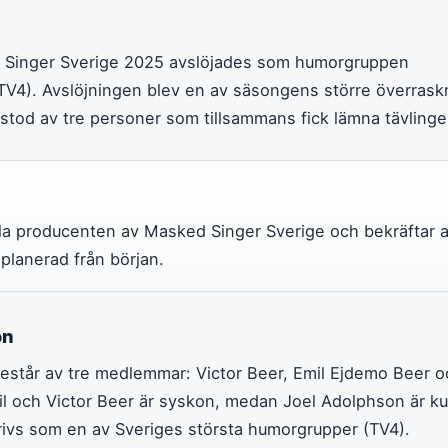
d Singer Sverige 2025 avslöjades som humorgruppen
V4). Avslöjningen blev en av säsongens större överrask
tod av tre personer som tillsammans fick lämna tävlinge
lla producenten av Masked Singer Sverige och bekräftar a
 planerad från början.
on
står av tre medlemmar: Victor Beer, Emil Ejdemo Beer o
l och Victor Beer är syskon, medan Joel Adolphson är kus
ivs som en av Sveriges största humorgrupper (TV4).