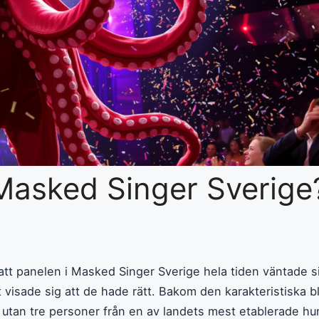
 Masked Singer Sverige
ll att panelen i Masked Singer Sverige hela tiden väntade 
t visade sig att de hade rätt. Bakom den karakteristiska 
, utan tre personer från en av landets mest etablerade h