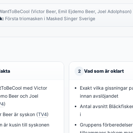
WantToBeCool (Victor Beer, Emil Ejdemo Beer, Joel Adolphson) 
k:
Första triomasken i Masked Singer Sverige
fakta
Vad som är oklart
2
ntToBeCool med Victor
Exakt vilka gissningar 
demo Beer och Joel
innan avslöjandet
V4
)
Antal avsnitt Bläckfiske
r Beer är syskon (
TV4
)
i
 är kusin till syskonen
Gruppens förberedelser 
tillsammans bakom ma