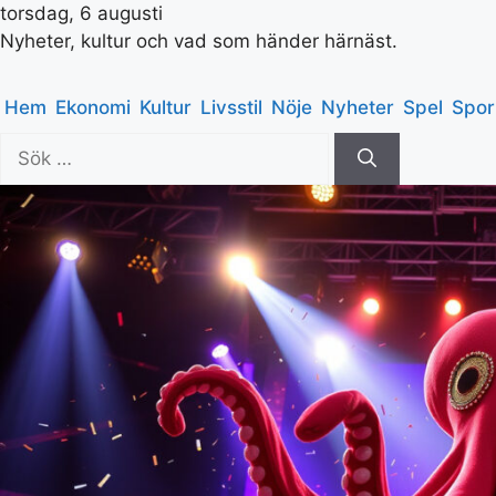
torsdag, 6 augusti
Nyheter, kultur och vad som händer härnäst.
Hem
Ekonomi
Kultur
Livsstil
Nöje
Nyheter
Spel
Spor
Sök
efter: