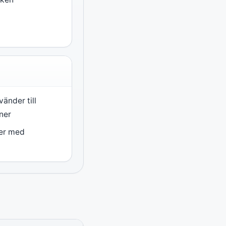
änder till
ner
ter med