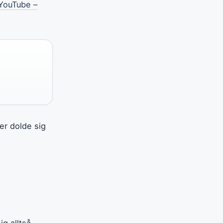
YouTube –
er dolde sig
g alltså