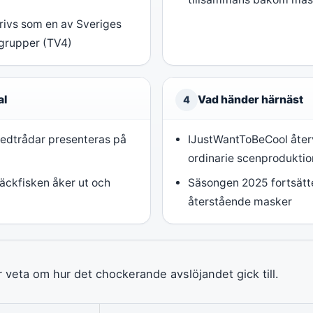
ivs som en av Sveriges
grupper (TV4)
al
Vad händer härnäst
4
 Ledtrådar presenteras på
IJustWantToBeCool återv
ordinarie scenproduktio
äckfisken åker ut och
Säsongen 2025 fortsät
återstående masker
r veta om hur det chockerande avslöjandet gick till.