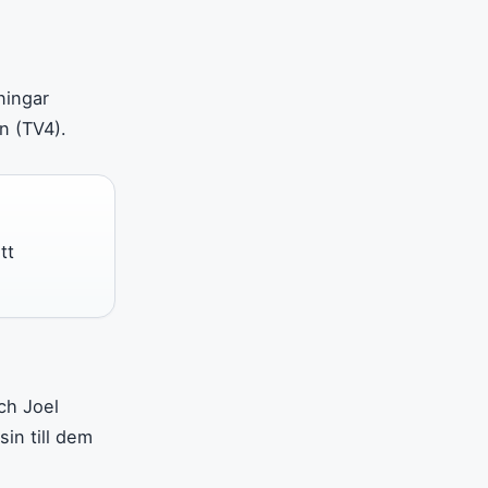
ningar
n (TV4).
tt
ch Joel
in till dem