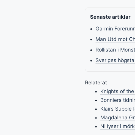
Senaste artiklar
Garmin Forerun
Man Utd mot Che
Rollistan i Mons
Sveriges högsta
Relaterat
Knights of the
Bonniers tidni
Klairs Supple 
Magdalena Graa
Ni lyser i mör