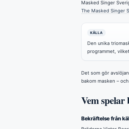
Masked Singer Sveri
The Masked Singer S
KÄLLA
Den unika triomask
programmet, vilket
Det som gör avslöjan
bakom masken – och d
Vem spelar 
Bekräftelse från käl
Bröderna Victor Beer