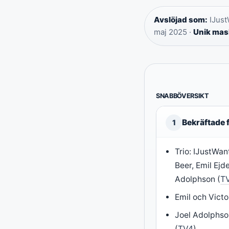
Avslöjad som:
IJust
maj 2025 ·
Unik mas
SNABBÖVERSIKT
Bekräftade 
1
Trio: IJustWa
Beer, Emil Ej
Adolphson (
T
Emil och Victo
Joel Adolphson
(
TV4
)