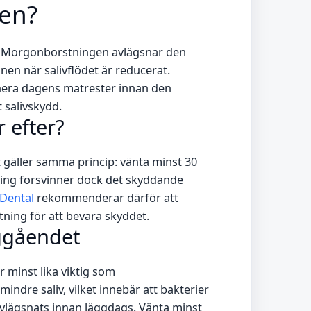
len?
er. Morgonborstningen avlägsnar den
n när salivflödet är reducerat.
inera dagens matrester innan den
 salivskydd.
 efter?
t gäller samma princip: vänta minst 30
ning försvinner dock det skyddande
Dental
rekommenderar därför att
tning för att bevara skyddet.
nggåendet
 minst lika viktig som
dre saliv, vilket innebär att bakterier
vlägsnats innan läggdags. Vänta minst