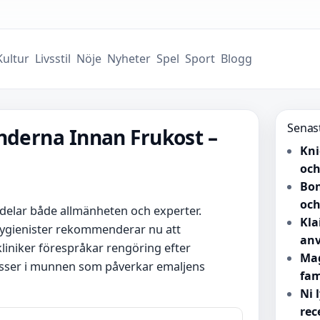
Kultur
Livsstil
Nöje
Nyheter
Spel
Sport
Blogg
Senas
nderna Innan Frukost –
Kni
och
Bon
och
delar både allmänheten och experter.
Kla
hygienister rekommenderar nu att
anv
liniker förespråkar rengöring efter
Mag
esser i munnen som påverkar emaljens
fam
Ni 
rec