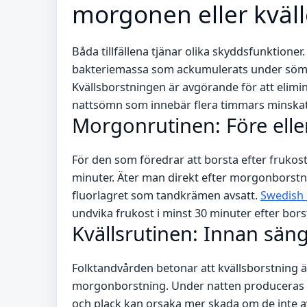
morgonen eller kväl
Båda tillfällena tjänar olika skyddsfunktion
bakteriemassa som ackumulerats under sömne
Kvällsborstningen är avgörande för att elim
nattsömn som innebär flera timmars minskat
Morgonrutinen: Före eller
För den som föredrar att borsta efter frukos
minuter. Äter man direkt efter morgonborst
fluorlagret som tandkrämen avsatt.
Swedish 
undvika frukost i minst 30 minuter efter bors
Kvällsrutinen: Innan sä
Folktandvården betonar att kvällsborstning är
morgonborstning. Under natten produceras min
och plack kan orsaka mer skada om de inte a