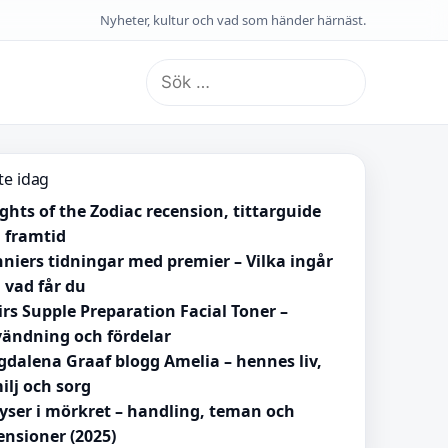
Nyheter, kultur och vad som händer härnäst.
Sök
efter:
te idag
ghts of the Zodiac recension, tittarguide
 framtid
niers tidningar med premier – Vilka ingår
 vad får du
irs Supple Preparation Facial Toner –
ändning och fördelar
dalena Graaf blogg Amelia – hennes liv,
ilj och sorg
lyser i mörkret – handling, teman och
ensioner (2025)