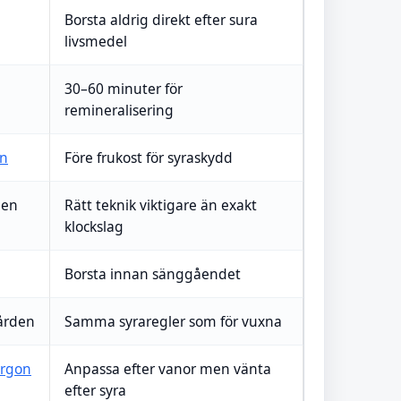
Borsta aldrig direkt efter sura
livsmedel
30–60 minuter för
remineralisering
en
Före frukost för syraskydd
den
Rätt teknik viktigare än exakt
klockslag
Borsta innan sänggåendet
vården
Samma syraregler som för vuxna
rgon
Anpassa efter vanor men vänta
efter syra