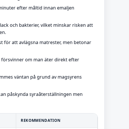
minuter efter måltid innan emaljen
ack och bakterier, vilket minskar risken att
en.
ost för att avlägsna matrester, men betonar
försvinner om man äter direkt efter
n timmes väntan på grund av magsyrens
 kan påskynda syraåterställningen men
REKOMMENDATION