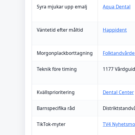
Syra mjukar upp emalj
Aqua Dental
Väntetid efter måltid
Happident
Morgonplackborttagning
Folktandvård
Teknik före timing
1177 Vårdgui
Kvällsprioritering
Dental Center
Barnspecifika råd
Distriktstand
TikTok-myter
TV4 Nyhetsmo