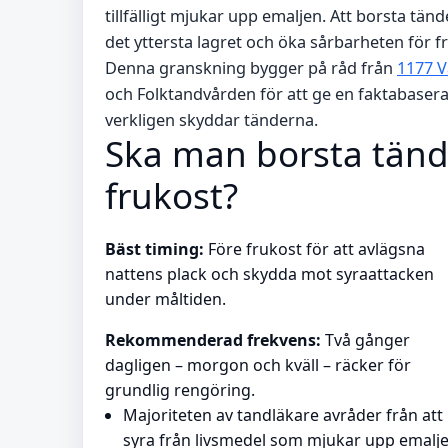
tillfälligt mjukar upp emaljen. Att borsta tänd
det yttersta lagret och öka sårbarheten för f
Denna granskning bygger på råd från
1177 
och Folktandvården för att ge en faktabasera
verkligen skyddar tänderna.
Ska man borsta tände
frukost?
Bäst timing:
Före frukost för att avlägsna
nattens plack och skydda mot syraattacken
under måltiden.
Rekommenderad frekvens:
Två gånger
dagligen – morgon och kväll – räcker för
grundlig rengöring.
Majoriteten av tandläkare avråder från att 
syra från livsmedel som mjukar upp emaljen t