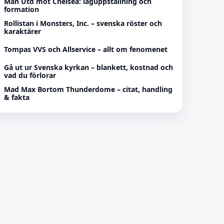
Man Utd mot Chelsea: laguppställning och
formation
Rollistan i Monsters, Inc. – svenska röster och
karaktärer
Tompas VVS och Allservice – allt om fenomenet
Gå ut ur Svenska kyrkan – blankett, kostnad och
vad du förlorar
Mad Max Bortom Thunderdome – citat, handling
& fakta