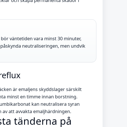
rtiklar och skapa permanenta skador i
ffe bör väntetiden vara minst 30 minuter,
t påskynda neutraliseringen, men undvik
reflux
cken är emaljens skyddslager särskilt
nta minst en timme innan borstning.
riumbikarbonat kan neutralisera syran
 av att avvakta emaljhärdningen.
rsta tänderna på