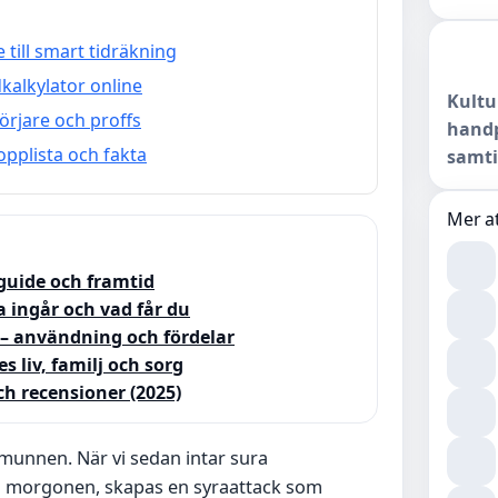
till smart tidräkning
kalkylator online
Kultu
örjare och proffs
handp
pplista och fakta
samti
Mer at
rguide och framtid
a ingår och vad får du
r – användning och fördelar
 liv, familj och sorg
ch recensioner (2025)
munnen. När vi sedan intar sura
t på morgonen, skapas en syraattack som