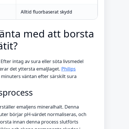
Alltid fluorbaserat skydd
änta med att borsta
tit?
fter intag av sura eller söta livsmedel
rar det yttersta emaljlaget.
Philips
inuters väntan efter särskilt sura
gsprocess
rställer emaljens mineralhalt. Denna
nuter börjar pH-värdet normaliseras, och
 borsta innan denna process slutförts