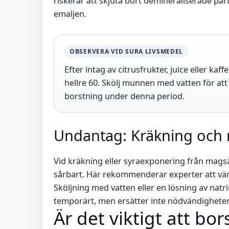
riskerar att skjuta bort demineraliserade pa
emaljen.
OBSERVERA VID SURA LIVSMEDEL
Efter intag av citrusfrukter, juice eller ka
hellre 60. Skölj munnen med vatten för at
borstning under denna period.
Undantag: Kräkning och 
Vid kräkning eller syraexponering från magsä
sårbart. Här rekommenderar experter att vä
Sköljning med vatten eller en lösning av nat
temporärt, men ersätter inte nödvändigheten
Är det viktigt att bo