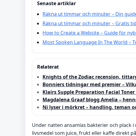
Senaste artiklar
Räkna ut timmar och minuter – Din guide 
Räkna ut timmar och minuter – Gratis tid
How to Create a Website – Guide för nyb
Most Spoken Language In The World – To
Relaterat
Knights of the Zodiac recension, titta
Bonniers tidningar med premier – Vilk
Klairs Supple Preparation Facial Tone
Magdalena Graaf blogg Amelia – hennes
Ni lyser i mörkret – handling, teman o
Under natten ansamlas bakterier och plack i 
livsmedel som juice, frukt eller kaffe direk