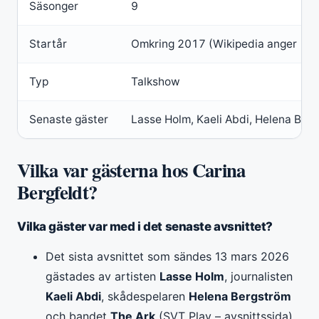
Säsonger
9
Startår
Omkring 2017 (Wikipedia anger 15 j
Typ
Talkshow
Senaste gäster
Lasse Holm, Kaeli Abdi, Helena Berg
Vilka var gästerna hos Carina
Bergfeldt?
Vilka gäster var med i det senaste avsnittet?
Det sista avsnittet som sändes 13 mars 2026
gästades av artisten
Lasse Holm
, journalisten
Kaeli Abdi
, skådespelaren
Helena Bergström
och bandet
The Ark
(SVT Play – avsnittssida).