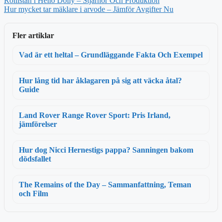
Rollistan i Hello Dolly – Stjärnor Och Produktion
Hur mycket tar mäklare i arvode – Jämför Avgifter Nu
Fler artiklar
Vad är ett heltal – Grundläggande Fakta Och Exempel
Hur lång tid har åklagaren på sig att väcka åtal?
Guide
Land Rover Range Rover Sport: Pris Irland,
jämförelser
Hur dog Nicci Hernestigs pappa? Sanningen bakom
dödsfallet
The Remains of the Day – Sammanfattning, Teman
och Film