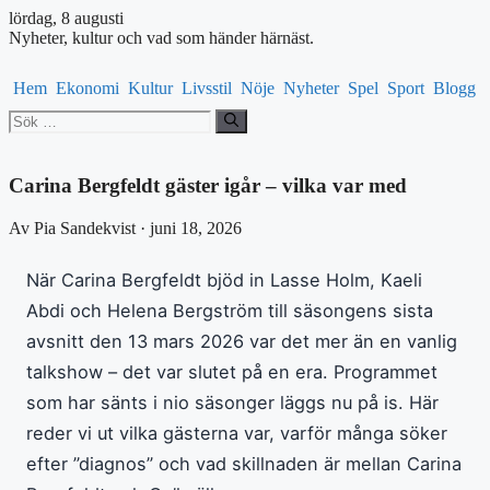
lördag, 8 augusti
Nyheter, kultur och vad som händer härnäst.
Hem
Ekonomi
Kultur
Livsstil
Nöje
Nyheter
Spel
Sport
Blogg
Sök
efter:
Carina Bergfeldt gäster igår – vilka var med
Av Pia Sandekvist · juni 18, 2026
När Carina Bergfeldt bjöd in Lasse Holm, Kaeli
Abdi och Helena Bergström till säsongens sista
avsnitt den 13 mars 2026 var det mer än en vanlig
talkshow – det var slutet på en era. Programmet
som har sänts i nio säsonger läggs nu på is. Här
reder vi ut vilka gästerna var, varför många söker
efter ”diagnos” och vad skillnaden är mellan Carina