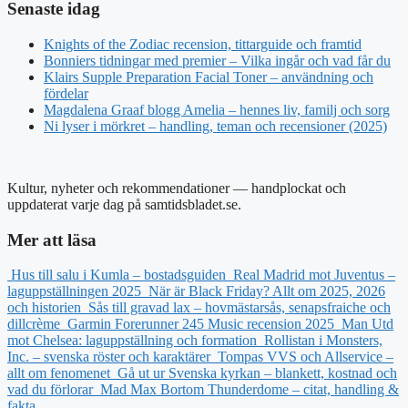
Senaste idag
Knights of the Zodiac recension, tittarguide och framtid
Bonniers tidningar med premier – Vilka ingår och vad får du
Klairs Supple Preparation Facial Toner – användning och
fördelar
Magdalena Graaf blogg Amelia – hennes liv, familj och sorg
Ni lyser i mörkret – handling, teman och recensioner (2025)
Kultur, nyheter och rekommendationer — handplockat och
uppdaterat varje dag på samtidsbladet.se.
Mer att läsa
Hus till salu i Kumla – bostadsguiden
Real Madrid mot Juventus –
laguppställningen 2025
När är Black Friday? Allt om 2025, 2026
och historien
Sås till gravad lax – hovmästarsås, senapsfraiche och
dillcrème
Garmin Forerunner 245 Music recension 2025
Man Utd
mot Chelsea: laguppställning och formation
Rollistan i Monsters,
Inc. – svenska röster och karaktärer
Tompas VVS och Allservice –
allt om fenomenet
Gå ut ur Svenska kyrkan – blankett, kostnad och
vad du förlorar
Mad Max Bortom Thunderdome – citat, handling &
fakta