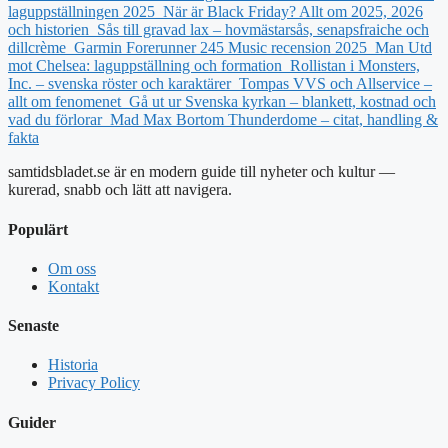
laguppställningen 2025
När är Black Friday? Allt om 2025, 2026
och historien
Sås till gravad lax – hovmästarsås, senapsfraiche och
dillcrème
Garmin Forerunner 245 Music recension 2025
Man Utd
mot Chelsea: laguppställning och formation
Rollistan i Monsters,
Inc. – svenska röster och karaktärer
Tompas VVS och Allservice –
allt om fenomenet
Gå ut ur Svenska kyrkan – blankett, kostnad och
vad du förlorar
Mad Max Bortom Thunderdome – citat, handling &
fakta
samtidsbladet.se är en modern guide till nyheter och kultur —
kurerad, snabb och lätt att navigera.
Populärt
Om oss
Kontakt
Senaste
Historia
Privacy Policy
Guider