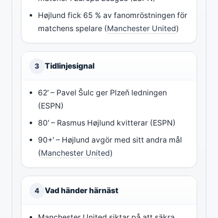
Højlund fick 65 % av fanomröstningen för
matchens spelare (
Manchester United
)
Tidlinjesignal
3
62′ – Pavel Šulc ger Plzeň ledningen
(ESPN)
80′ – Rasmus Højlund kvitterar (ESPN)
90+′ – Højlund avgör med sitt andra mål
(
Manchester United
)
Vad händer härnäst
4
Manchester United siktar på att säkra