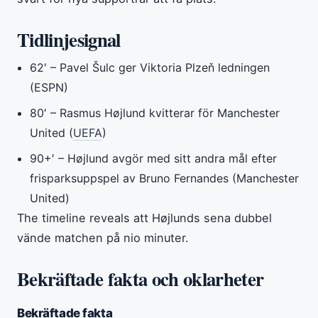
Tidlinjesignal
62′
– Pavel Šulc ger Viktoria Plzeň ledningen
(ESPN)
80′
– Rasmus Højlund kvitterar för Manchester
United (
UEFA
)
90+′
– Højlund avgör med sitt andra mål efter
frisparksuppspel av Bruno Fernandes (Manchester
United)
The timeline reveals att Højlunds sena dubbel
vände matchen på nio minuter.
Bekräftade fakta och oklarheter
Bekräftade fakta