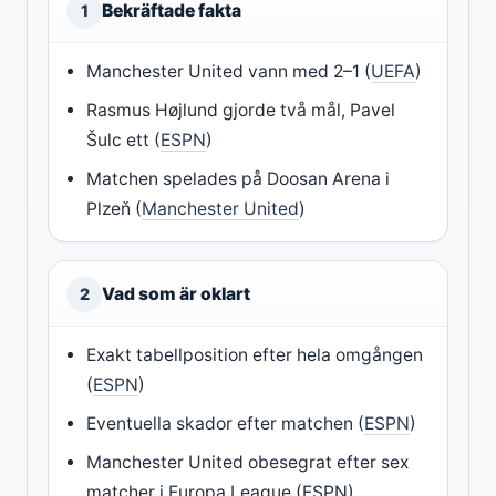
Bekräftade fakta
1
Manchester United vann med 2–1 (
UEFA
)
Rasmus Højlund gjorde två mål, Pavel
Šulc ett (
ESPN
)
Matchen spelades på Doosan Arena i
Plzeň (
Manchester United
)
Vad som är oklart
2
Exakt tabellposition efter hela omgången
(
ESPN
)
Eventuella skador efter matchen (
ESPN
)
Manchester United obesegrat efter sex
matcher i Europa League (ESPN)