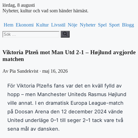
lördag, 8 augusti
Nyheter, kultur och vad som händer härnäst.
Hem
Ekonomi
Kultur
Livsstil
Nöje
Nyheter
Spel
Sport
Blogg
Sök
efter:
Viktoria Plzeň mot Man Utd 2-1 – Højlund avgjorde
matchen
Av Pia Sandekvist · maj 16, 2026
För Viktoria Plzeňs fans var det en kväll fylld av
hopp – men Manchester Uniteds Rasmus Højlund
ville annat. I en dramatisk Europa League-match
på Doosan Arena den 12 december 2024 vände
United underläge 0–1 till seger 2–1 tack vare två
sena mål av dansken.