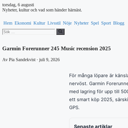
torsdag, 6 augusti
Nyheter, kultur och vad som händer härnäst.
Hem
Ekonomi
Kultur
Livsstil
Nöje
Nyheter
Spel
Sport
Blogg
Sök
efter:
Garmin Forerunner 245 Music recension 2025
Av Pia Sandekvist · juli 9, 2026
För många löpare är känsla
nervöst. Garmin Forerunn
med lagring för upp till 500
ett smart köp 2025, särs
GPS.
Senaste artiklar