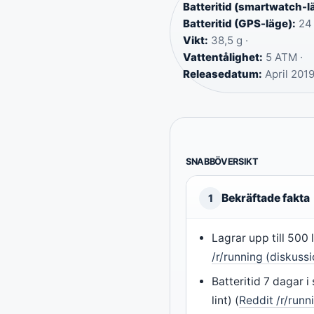
Batteritid (smartwatch-l
Batteritid (GPS-läge):
24 
Vikt:
38,5 g ·
Vattentålighet:
5 ATM ·
Releasedatum:
April 201
SNABBÖVERSIKT
Bekräftade fakta
1
Lagrar upp till 500 l
/r/running (diskuss
Batteritid 7 dagar 
lint) (
Reddit /r/runn