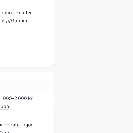
agnatmarknaden
dit /r/Garmin
1 000–2 000 kr
Tube
ruuppdateringar
Tube