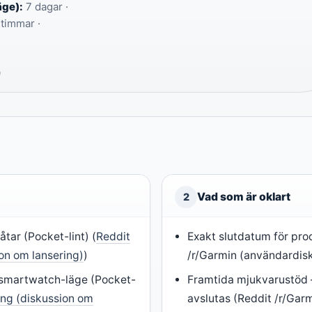
äge):
7 dagar ·
timmar ·
9
Vad som är oklart
2
åtar (Pocket-lint) (
Reddit
Exakt slutdatum för pro
ion om lansering)
)
/r/Garmin (användardis
i smartwatch-läge (Pocket-
Framtida mjukvarustöd 
ing (diskussion om
avslutas (Reddit /r/Gar