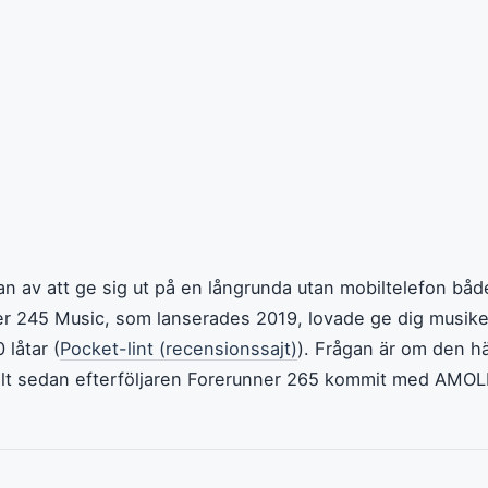
n av att ge sig ut på en långrunda utan mobiltelefon både
er 245 Music, som lanserades 2019, lovade ge dig musike
 låtar (
Pocket-lint (recensionssajt)
). Frågan är om den hä
kilt sedan efterföljaren Forerunner 265 kommit med AMO