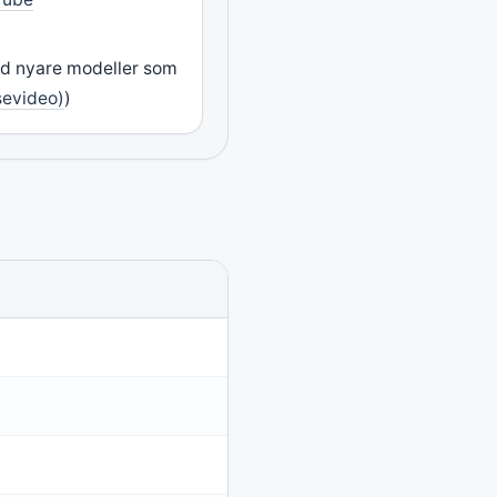
ed nyare modeller som
sevideo)
)