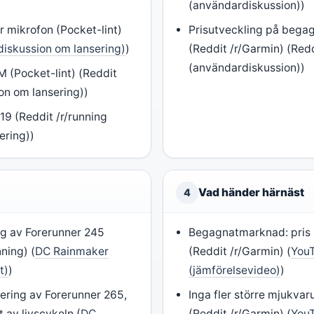
(användardiskussion))
r mikrofon (Pocket-lint)
Prisutveckling på beg
(diskussion om lansering)
)
(Reddit /r/Garmin) (Red
(användardiskussion))
TM (Pocket-lint) (Reddit
ion om lansering))
19 (Reddit /r/running
ering))
Vad händer härnäst
4
ng av Forerunner 245
Begagnatmarknad: pris 
ning) (
DC Rainmaker
(Reddit /r/Garmin) (
You
t)
)
(jämförelsevideo)
)
ering av Forerunner 265,
Inga fler större mjukva
 av livscykeln (
DC
(Reddit /r/Garmin) (
You