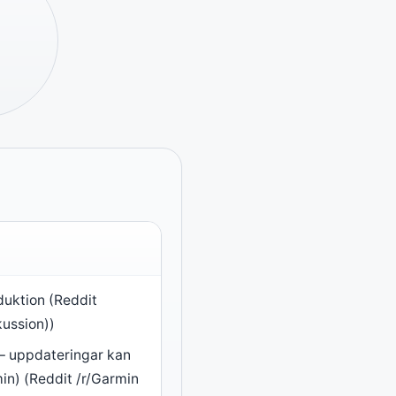
duktion (Reddit
kussion))
– uppdateringar kan
min) (Reddit /r/Garmin