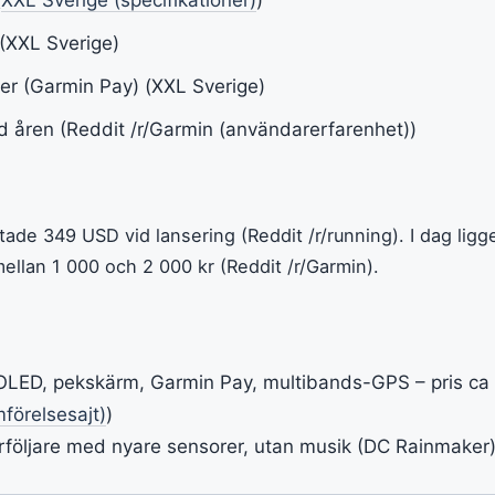
(XXL Sverige)
ner (Garmin Pay) (XXL Sverige)
d åren (Reddit /r/Garmin (användarerfarenhet))
de 349 USD vid lansering (Reddit /r/running). I dag ligg
ellan 1 000 och 2 000 kr (Reddit /r/Garmin).
LED, pekskärm, Garmin Pay, multibands-GPS – pris ca 
förelsesajt)
)
erföljare med nyare sensorer, utan musik (DC Rainmaker