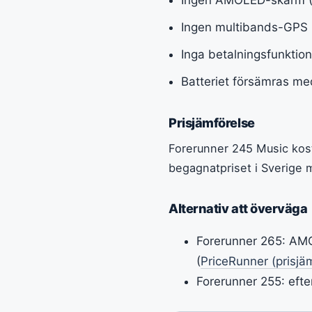
Ingen multibands-GPS 
Inga betalningsfunktio
Batteriet försämras me
Prisjämförelse
Forerunner 245 Music kosta
begagnatpriset i Sverige m
Alternativ att överväga
Forerunner 265: AMO
(
PriceRunner (prisjäm
Forerunner 255: eft