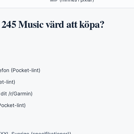
245 Music värd att köpa?
fon (Pocket-lint)
t-lint)
dit /r/Garmin)
Pocket-lint)
(
XXL Sverige (specifikationer)
)