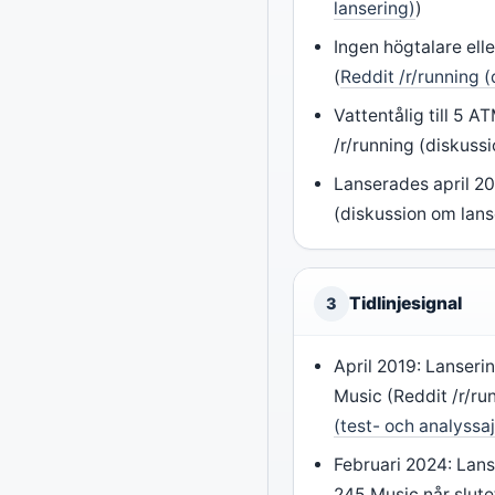
lansering)
)
Ingen högtalare elle
(
Reddit /r/running 
Vattentålig till 5 A
/r/running (diskuss
Lanserades april 20
(diskussion om lans
Tidlinjesignal
3
April 2019: Lanseri
Music (Reddit /r/run
(test- och analyssaj
Februari 2024: Lans
245 Music når slutet