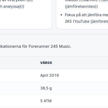
h analyssajt)
)
(jämförelsevideo)
)
Fokus på att jämföra m
265 (
YouTube (jämförel
fikationerna för Forerunner 245 Music.
VÄRDE
April 2019
38,5 g
5 ATM