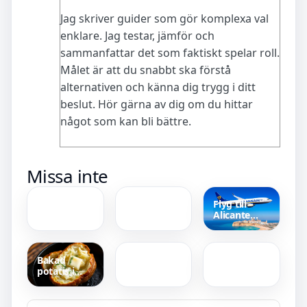
Jag skriver guider som gör komplexa val
enklare. Jag testar, jämför och
sammanfattar det som faktiskt spelar roll.
Målet är att du snabbt ska förstå
alternativen och känna dig trygg i ditt
beslut. Hör gärna av dig om du hittar
något som kan bli bättre.
Pelle
Hur mycket
Missa inte
Svanslös
tar mäklare
och den
i arvode –
stora
Jämför
Flyg till
skattjakten
Avgifter Nu
Alicante
– Svenskt
Rollistan i
Hus till salu
från
Äventyr
Cocktail
Umeå –
Göteborg –
(Film) –
hitta villa
Ryanair från
Filmfakta &
eller radhus
313 SEK
Bakad
Nostalgi
potatis i
ugn – enkelt
recept utan
folie, steg