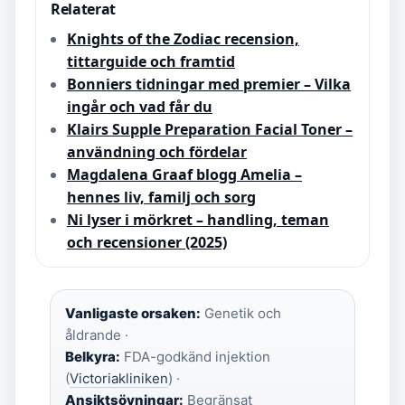
Relaterat
Knights of the Zodiac recension,
tittarguide och framtid
Bonniers tidningar med premier – Vilka
ingår och vad får du
Klairs Supple Preparation Facial Toner –
användning och fördelar
Magdalena Graaf blogg Amelia –
hennes liv, familj och sorg
Ni lyser i mörkret – handling, teman
och recensioner (2025)
Vanligaste orsaken:
Genetik och
åldrande ·
Belkyra:
FDA-godkänd injektion
(
Victoriakliniken
) ·
Ansiktsövningar:
Begränsat