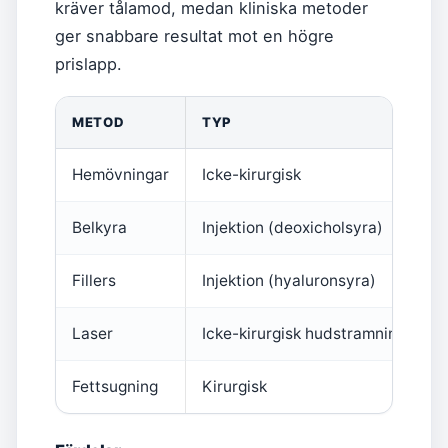
kräver tålamod, medan kliniska metoder
ger snabbare resultat mot en högre
prislapp.
METOD
TYP
Hemövningar
Icke-kirurgisk
0
Belkyra
Injektion (deoxicholsyra)
5
Fillers
Injektion (hyaluronsyra)
4
Laser
Icke-kirurgisk hudstramning
3
Fettsugning
Kirurgisk
1