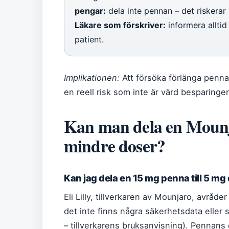
pengar:
dela inte pennan – det riskerar
Läkare som förskriver:
informera allti
patient.
Implikationen:
Att försöka förlänga penn
en reell risk som inte är värd besparinge
Kan man dela en Mounj
mindre doser?
Kan jag dela en 15 mg penna till 5 mg
Eli Lilly, tillverkaren av Mounjaro, avråde
det inte finns några säkerhetsdata eller s
– tillverkarens bruksanvisning). Pennan