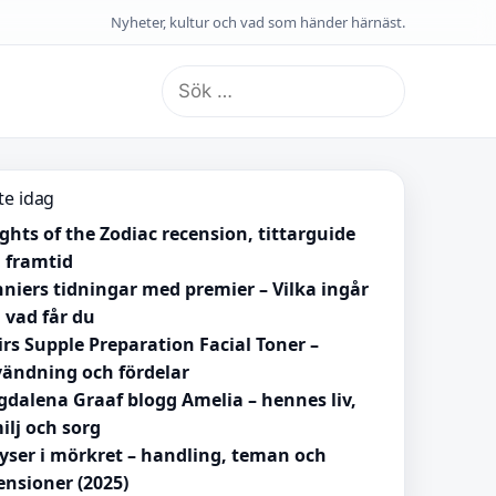
Nyheter, kultur och vad som händer härnäst.
Sök
efter:
te idag
ghts of the Zodiac recension, tittarguide
 framtid
niers tidningar med premier – Vilka ingår
 vad får du
irs Supple Preparation Facial Toner –
ändning och fördelar
dalena Graaf blogg Amelia – hennes liv,
ilj och sorg
lyser i mörkret – handling, teman och
ensioner (2025)