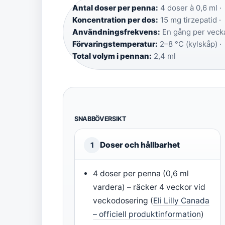
Antal doser per penna:
4 doser à 0,6 ml ·
Koncentration per dos:
15 mg tirzepatid ·
Användningsfrekvens:
En gång per vecka
Förvaringstemperatur:
2–8 °C (kylskåp) ·
Total volym i pennan:
2,4 ml
SNABBÖVERSIKT
Doser och hållbarhet
1
4 doser per penna (0,6 ml
vardera) – räcker 4 veckor vid
veckodosering (
Eli Lilly Canada
– officiell produktinformation
)