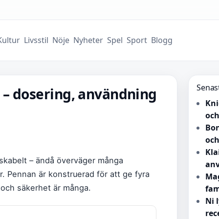
Kultur
Livsstil
Nöje
Nyheter
Spel
Sport
Blogg
Senas
– dosering, användning
Kni
och
Bon
och
Kla
iskabelt – ändå överväger många
anv
r. Pennan är konstruerad för att ge fyra
Mag
 och säkerhet är många.
fam
Ni 
rec