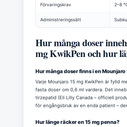
Förvaringskrav
2–8 °
Administreringssätt
Subku
Hur många doser inneh
mg KwikPen och hur lä
Hur många doser finns i en Mounjaro
Varje Mounjaro 15 mg KwikPen är fylld med
fasta doser om 0,6 ml vardera. Det innebä
tirzepatid (Eli Lilly Canada – officiell p
för engångsbruk av en enda patient – den
Hur länge räcker en 15 mg penna?