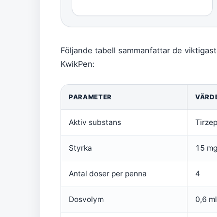
Följande tabell sammanfattar de viktigas
KwikPen:
PARAMETER
VÄRD
Aktiv substans
Tirzep
Styrka
15 mg
Antal doser per penna
4
Dosvolym
0,6 ml