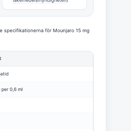
läkemedelsmyndigheten
)
te specifikationerna för Mounjaro 15 mg
E
atid
 per 0,6 ml