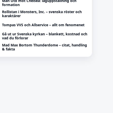
Man Utd mot Chelsea: laguppställning och
formation
Rollistan i Monsters, Inc. – svenska röster och
karaktärer
Tompas VVS och Allservice – allt om fenomenet
Gå ut ur Svenska kyrkan – blankett, kostnad och
vad du förlorar
Mad Max Bortom Thunderdome – citat, handling
& fakta