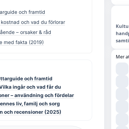
targuide och framtid
 kostnad och vad du förlorar
Kultu
mående – orsaker & råd
handp
samti
e med fakta (2019)
Mer at
ittarguide och framtid
Vilka ingår och vad får du
Toner – användning och fördelar
nnes liv, familj och sorg
man och recensioner (2025)