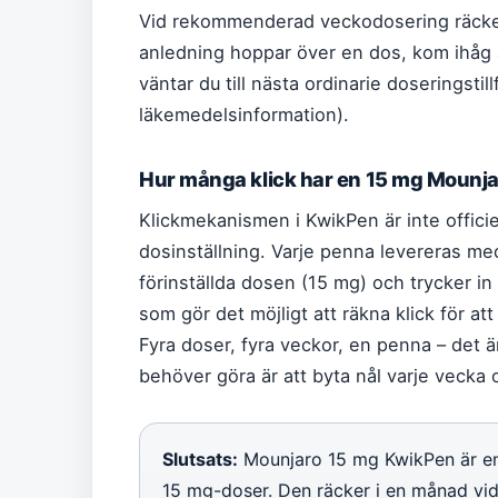
Vid rekommenderad veckodosering räcke
anledning hoppar över en dos, kom ihåg 
väntar du till nästa ordinarie doseringstil
läkemedelsinformation).
Hur många klick har en 15 mg Mounj
Klickmekanismen i KwikPen är inte offici
dosinställning. Varje penna levereras med 
förinställda dosen (15 mg) och trycker i
som gör det möjligt att räkna klick för at
Fyra doser, fyra veckor, en penna – det 
behöver göra är att byta nål varje vecka o
Slutsats:
Mounjaro 15 mg KwikPen är en 
15 mg-doser. Den räcker i en månad vi