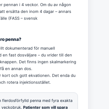
r pennan i 4 veckor. Om du av någon
att ersätta den inom 4 dagar – annars
lfälle (FASS – svensk
aro penna?
ellt dokumenterad för manuell
en fast dosväljare – du vrider till den
n knappen. Det finns ingen skalmarkering
t få en annan dos.
är kort och gott ekvationen. Det enda du
ch rotera injektionsstället.
flerdosförfylld penna med fyra exakta
d veckobruk.
Patienter som vill spara