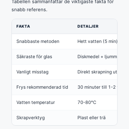
Tabellen sammanfattar de viktigaste fakta för
snabb referens.
FAKTA
DETALJER
Snabbaste metoden
Hett vatten (5 min)
Säkraste för glas
Diskmedel + ljummet va
Vanligt misstag
Direkt skrapning utan m
Frys rekommenderad tid
30 minuter till 1-2 timm
Vatten temperatur
70-80°C
Skrapverktyg
Plast eller trä