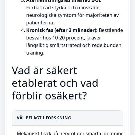
Återhämtningsfas (månad 2-3):
Förbättrad styrka och minskade
neurologiska symtom för majoriteten av
patienterna.
Kronisk fas (efter 3 månader):
Bestående
besvär hos 10-20 procent, kräver
långsiktig smärtstrategi och regelbunden
träning.
Vad är säkert
etablerat och vad
förblir osäkert?
VÄL BELAGT I FORSKNING
Mekaniskt tryck på nervrot ger smärta, domningar oc