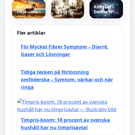
ledighetstips
Göteborg
och roller
Rollistan i
Blocket
Rollistan i
Troja – alla
Skåne för
Doctor Who
skådespelare
hemmet –
– Cast,
(2004)
Din guide
Daleks och
till
Streaming
begagnade
Fler artiklar
fynd
För Mycket Fibrer Symptom – Diarré,
Gaser och Lösningar
Tidiga tecken på förlossning
omföderska – Symtom, värkar och när
ringa
Timpris-boom: 18 procent av svenska
hushåll har nu timprisavtal