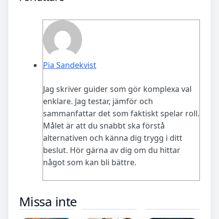
Pia Sandekvist
Jag skriver guider som gör komplexa val
enklare. Jag testar, jämför och
sammanfattar det som faktiskt spelar roll.
Målet är att du snabbt ska förstå
alternativen och känna dig trygg i ditt
beslut. Hör gärna av dig om du hittar
något som kan bli bättre.
Röda dagar
Kaggeleds
Rollistan i
Missa inte
i juni 2025 –
Tips och
En del av
lista med
Tobak – Spel
dig – alla
datum och
och Service i
skådespelare