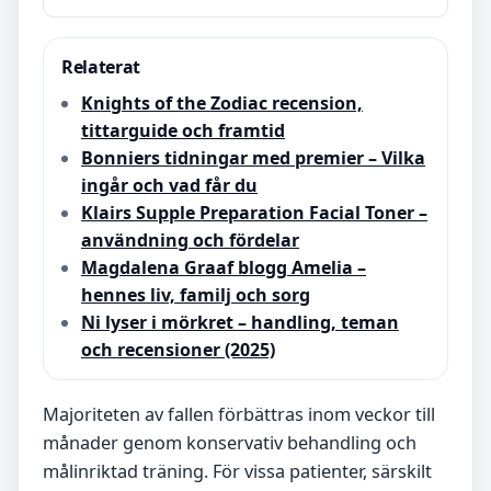
Relaterat
Knights of the Zodiac recension,
tittarguide och framtid
Bonniers tidningar med premier – Vilka
ingår och vad får du
Klairs Supple Preparation Facial Toner –
användning och fördelar
Magdalena Graaf blogg Amelia –
hennes liv, familj och sorg
Ni lyser i mörkret – handling, teman
och recensioner (2025)
Majoriteten av fallen förbättras inom veckor till
månader genom konservativ behandling och
målinriktad träning. För vissa patienter, särskilt