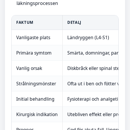
läkningsprocessen
FAKTUM
DETALJ
Vanligaste plats
Ländryggen (L4-S1)
Primära symtom
Smärta, domningar, parestesi
Vanlig orsak
Diskbråck eller spinal stenos
Strålningsmönster
Ofta ut i ben och fötter via i
Initial behandling
Fysioterapi och analgetika
Kirurgisk indikation
Utebliven effekt eller progre
Prognos
God för akuta fall, längre för