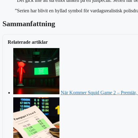
”Det gick inte att stå emot tanken på en julspecial. Serien har 
”Serien har blivit en hyllad symbol för vardagsrealistisk poli
Sammanfattning
Relaterade artiklar
När Kommer Squid Game 2 – Premiär, ro