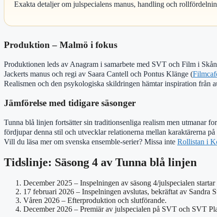
Exakta detaljer om julspecialens manus, handling och rollfördelnin
Produktion – Malmö i fokus
Produktionen leds av Anagram i samarbete med SVT och Film i Skåne,
Jackerts manus och regi av Saara Cantell och Pontus Klänge (
Filmcaf
Realismen och den psykologiska skildringen hämtar inspiration från au
Jämförelse med tidigare säsonger
Tunna blå linjen fortsätter sin traditionsenliga realism men utmanar fo
fördjupar denna stil och utvecklar relationerna mellan karaktärerna på 
Vill du läsa mer om svenska ensemble-serier? Missa inte
Rollistan i 
Tidslinje: Säsong 4 av Tunna blå linjen
December 2025 – Inspelningen av säsong 4/julspecialen startar 
17 februari 2026 – Inspelningen avslutas, bekräftat av Sandra St
Våren 2026 – Efterproduktion och slutförande.
December 2026 – Premiär av julspecialen på SVT och SVT Pla