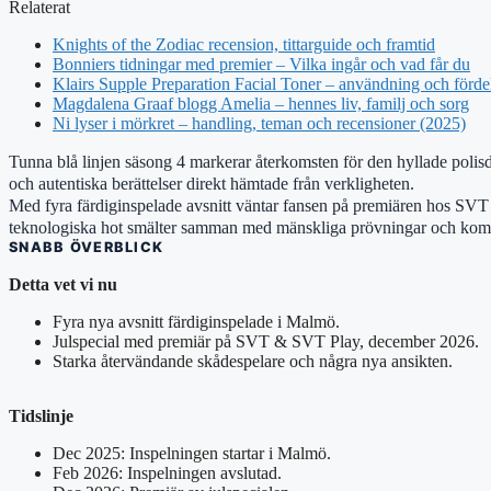
Relaterat
Knights of the Zodiac recension, tittarguide och framtid
Bonniers tidningar med premier – Vilka ingår och vad får du
Klairs Supple Preparation Facial Toner – användning och förde
Magdalena Graaf blogg Amelia – hennes liv, familj och sorg
Ni lyser i mörkret – handling, teman och recensioner (2025)
Tunna blå linjen säsong 4 markerar återkomsten för den hyllade polis
och autentiska berättelser direkt hämtade från verkligheten.
Med fyra färdiginspelade avsnitt väntar fansen på premiären hos SVT 
teknologiska hot smälter samman med mänskliga prövningar och komp
SNABB ÖVERBLICK
Detta vet vi nu
Fyra nya avsnitt färdiginspelade i Malmö.
Julspecial med premiär på SVT & SVT Play, december 2026.
Starka återvändande skådespelare och några nya ansikten.
Tidslinje
Dec 2025: Inspelningen startar i Malmö.
Feb 2026: Inspelningen avslutad.