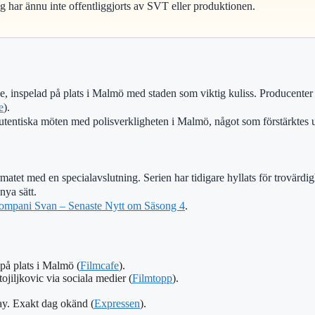
g har ännu inte offentliggjorts av SVT eller produktionen.
 inspelad på plats i Malmö med staden som viktig kuliss. Producenter 
e
).
tentiska möten med polisverkligheten i Malmö, något som förstärktes un
rmatet med en specialavslutning. Serien har tidigare hyllats för trovärdi
nya sätt.
Kompani Svan – Senaste Nytt om Säsong 4
.
på plats i Malmö (
Filmcafe
).
ojiljkovic via sociala medier (
Filmtopp
).
y. Exakt dag okänd (
Expressen
).