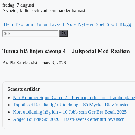
fredag, 7 augusti
Nyheter, kultur och vad som händer härnäst.
Hem
Ekonomi
Kultur
Livsstil
Nöje
Nyheter
Spel
Sport
Blogg
Sök
efter:
Tunna blå linjen säsong 4 – Julspecial Med Realism
Av Pia Sandekvist · mars 3, 2026
Senaste artiklar
När Kommer Squid Game 2 – Premiär, rolli ta och framtid plane
Topptipset Resultat Igår Utdelning – Så Mycket Blev Vinsten
Kort utbildning hög lön – 10 Jobb som Ger Bra Betalt 2025
Anger Tour de Ski 2026 – Bäste svensk efter tuff revansch