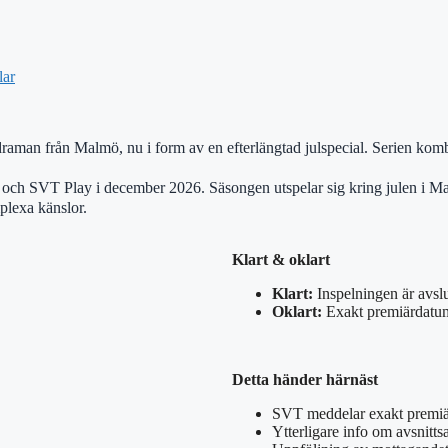
lar
draman från Malmö, nu i form av en efterlängtad julspecial. Serien kom
och SVT Play i december 2026. Säsongen utspelar sig kring julen i Mal
lexa känslor.
Klart & oklart
Klart:
Inspelningen är avsl
Oklart:
Exakt premiärdatum, f
Detta händer härnäst
SVT meddelar exakt premi
Ytterligare info om avsnitts