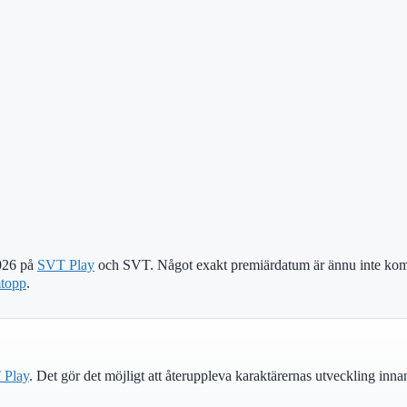
2026 på
SVT Play
och SVT. Något exakt premiärdatum är ännu inte kommu
mtopp
.
 Play
. Det gör det möjligt att återuppleva karaktärernas utveckling inna