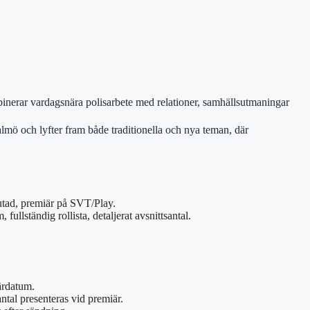
binerar vardagsnära polisarbete med relationer, samhällsutmaningar
mö och lyfter fram både traditionella och nya teman, där
utad, premiär på SVT/Play.
ullständig rollista, detaljerat avsnittsantal.
ärdatum.
antal presenteras vid premiär.