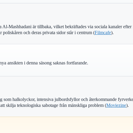
a Al-Mashhadani är tillbaka, vilket bekräftades via sociala kanaler e
poliskåren och deras privata sidor står i centrum (
Filmcafe
).
a nya ansikten i denna säsong saknas fortfarande.
lag som halkolyckor, intensiva julbordsfyllor och återkommande fyrverk
i att skilja teknologiska sabotage från mänskliga problem (
Moviezine
).