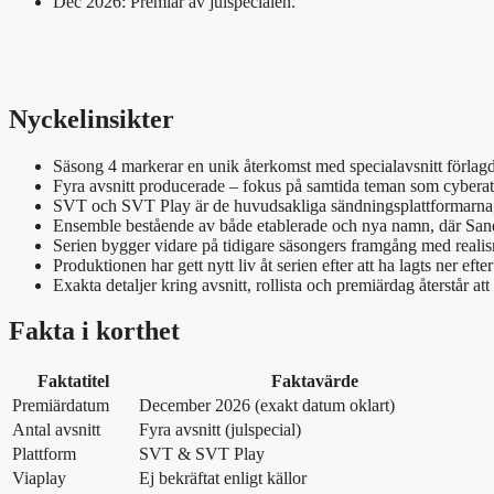
Dec 2026: Premiär av julspecialen.
Nyckelinsikter
Säsong 4 markerar en unik återkomst med specialavsnitt förlagda 
Fyra avsnitt producerade – fokus på samtida teman som cyberatt
SVT och SVT Play är de huvudsakliga sändningsplattformarna, 
Ensemble bestående av både etablerade och nya namn, där Sand
Serien bygger vidare på tidigare säsongers framgång med real
Produktionen har gett nytt liv åt serien efter att ha lagts ner efte
Exakta detaljer kring avsnitt, rollista och premiärdag återstår att
Fakta i korthet
Faktatitel
Faktavärde
Premiärdatum
December 2026 (exakt datum oklart)
Antal avsnitt
Fyra avsnitt (julspecial)
Plattform
SVT & SVT Play
Viaplay
Ej bekräftat enligt källor