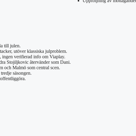
Uppföljning av mottagandet
till julen.
acker, utöver klassiska julproblem.
ingen verifierad info om Viaplay.
ra Stojiljkovic återvänder som Dani.
ism och Malmö som central scen.
r tredje säsongen.
 offentliggöra.