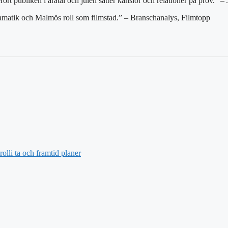
berört publiken i åratal och julen sätter känslor och relationer på prov.
sdramatik och Malmös roll som filmstad.” – Branschanalys, Filmtopp
lli ta och framtid planer