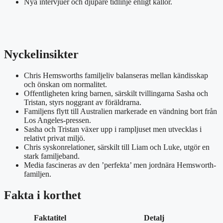
Nya intervjuer och djupare tidlinje enligt källor.
Nyckelinsikter
Chris Hemsworths familjeliv balanseras mellan kändisskap
och önskan om normalitet.
Offentligheten kring barnen, särskilt tvillingarna Sasha och
Tristan, styrs noggrant av föräldrarna.
Familjens flytt till Australien markerade en vändning bort från
Los Angeles-pressen.
Sasha och Tristan växer upp i rampljuset men utvecklas i
relativt privat miljö.
Chris syskonrelationer, särskilt till Liam och Luke, utgör en
stark familjeband.
Media fascineras av den ’perfekta’ men jordnära Hemsworth-
familjen.
Fakta i korthet
Faktatitel
Detalj