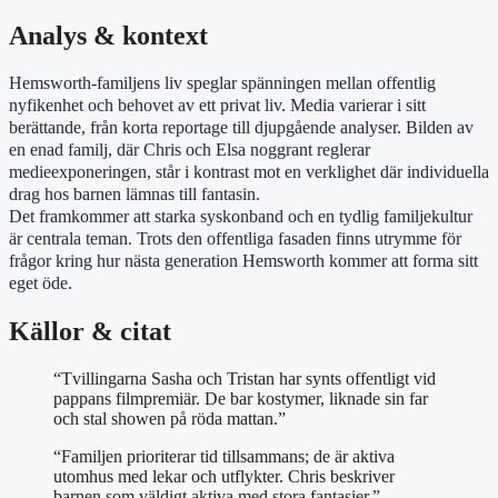
Analys & kontext
Hemsworth-familjens liv speglar spänningen mellan offentlig
nyfikenhet och behovet av ett privat liv. Media varierar i sitt
berättande, från korta reportage till djupgående analyser. Bilden av
en enad familj, där Chris och Elsa noggrant reglerar
medieexponeringen, står i kontrast mot en verklighet där individuella
drag hos barnen lämnas till fantasin.
Det framkommer att starka syskonband och en tydlig familjekultur
är centrala teman. Trots den offentliga fasaden finns utrymme för
frågor kring hur nästa generation Hemsworth kommer att forma sitt
eget öde.
Källor & citat
“Tvillingarna Sasha och Tristan har synts offentligt vid
pappans filmpremiär. De bar kostymer, liknade sin far
och stal showen på röda mattan.”
“Familjen prioriterar tid tillsammans; de är aktiva
utomhus med lekar och utflykter. Chris beskriver
barnen som väldigt aktiva med stora fantasier.”