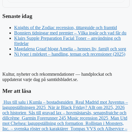
Senaste idag
Knights of the Zodiac recension, tittarguide och framtid
Bonniers tidningar med premier – Vilka ingår och vad får du
Klairs Supple Preparation Facial Toner – användning och
fördelar
Magdalena Graaf blogg Amelia – hennes liv, familj och sorg
Ni lyser i mörkret – handling, teman och recensioner (2025)
Kultur, nyheter och rekommendationer — handplockat och
uppdaterat varje dag på samtidsbladet.se.
Mer att läsa
Hus till salu i Kumla – bostadsguiden
Real Madrid mot Juventus –
laguppställningen 2025
När är Black Friday? Allt om 2025, 2026
och historien
Sås till gravad lax – hovmästarsås, senapsfraiche och
dillcrème
Garmin Forerunner 245 Music recension 2025
Man Utd
mot Chelsea: laguppställning och formation
Rollistan i Monsters,
Inc. – svenska röster och karaktärer
Tompas VVS och Allservice –