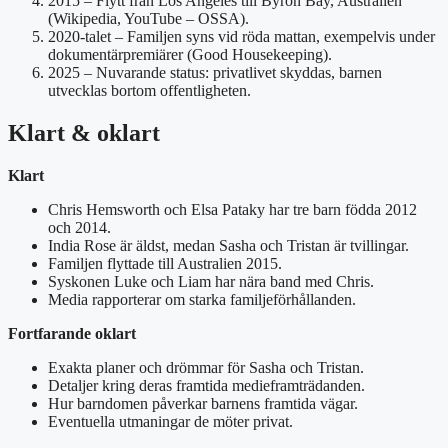
2015
– Flytt från Los Angeles till Byron Bay, Australien
(Wikipedia, YouTube – OSSA).
2020-talet
– Familjen syns vid röda mattan, exempelvis under
dokumentärpremiärer (Good Housekeeping).
2025
– Nuvarande status: privatlivet skyddas, barnen
utvecklas bortom offentligheten.
Klart & oklart
Klart
Chris Hemsworth och Elsa Pataky har tre barn födda 2012
och 2014.
India Rose är äldst, medan Sasha och Tristan är tvillingar.
Familjen flyttade till Australien 2015.
Syskonen Luke och Liam har nära band med Chris.
Media rapporterar om starka familjeförhållanden.
Fortfarande oklart
Exakta planer och drömmar för Sasha och Tristan.
Detaljer kring deras framtida medieframträdanden.
Hur barndomen påverkar barnens framtida vägar.
Eventuella utmaningar de möter privat.