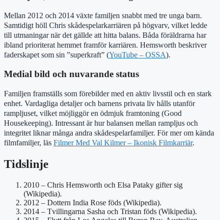
Mellan 2012 och 2014 växte familjen snabbt med tre unga barn.
Samtidigt höll Chris skådespelarkarriären på högvarv, vilket ledde
till utmaningar när det gällde att hitta balans. Båda föräldrarna har
ibland prioriterat hemmet framför karriären. Hemsworth beskriver
faderskapet som sin ”superkraft” (
YouTube – OSSA
).
Medial bild och nuvarande status
Familjen framställs som förebilder med en aktiv livsstil och en stark
enhet. Vardagliga detaljer och barnens privata liv hålls utanför
rampljuset, vilket möjliggör en ödmjuk framtoning (Good
Housekeeping). Intressant är hur balansen mellan rampljus och
integritet liknar många andra skådespelarfamiljer. För mer om kända
filmfamiljer, läs
Filmer Med Val Kilmer – Ikonisk Filmkarriär
.
Tidslinje
2010
– Chris Hemsworth och Elsa Pataky gifter sig
(Wikipedia).
2012
– Dottern India Rose föds (Wikipedia).
2014
– Tvillingarna Sasha och Tristan föds (Wikipedia).