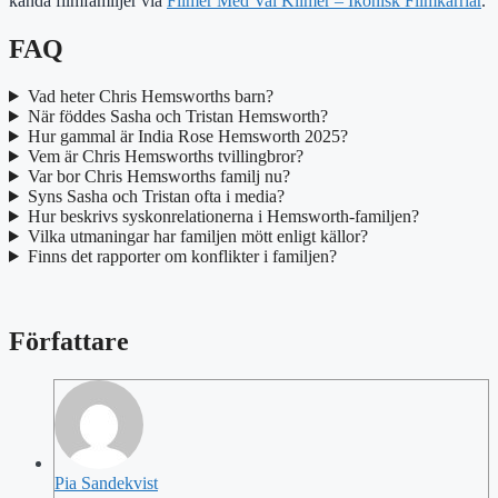
kända filmfamiljer via
Filmer Med Val Kilmer – Ikonisk Filmkarriär
.
FAQ
Vad heter Chris Hemsworths barn?
När föddes Sasha och Tristan Hemsworth?
Hur gammal är India Rose Hemsworth 2025?
Vem är Chris Hemsworths tvillingbror?
Var bor Chris Hemsworths familj nu?
Syns Sasha och Tristan ofta i media?
Hur beskrivs syskonrelationerna i Hemsworth-familjen?
Vilka utmaningar har familjen mött enligt källor?
Finns det rapporter om konflikter i familjen?
Författare
Pia Sandekvist