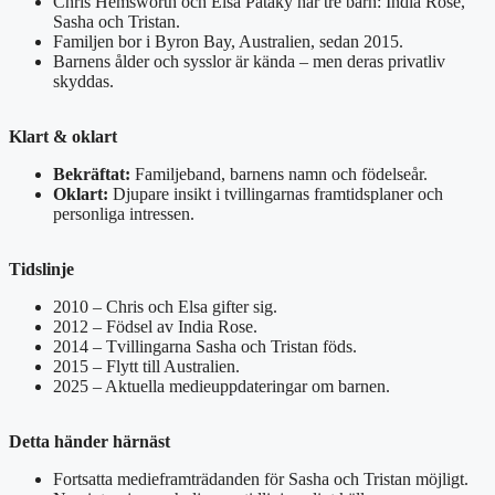
Chris Hemsworth och Elsa Pataky har tre barn: India Rose,
Sasha och Tristan.
Familjen bor i Byron Bay, Australien, sedan 2015.
Barnens ålder och sysslor är kända – men deras privatliv
skyddas.
Klart & oklart
Bekräftat:
Familjeband, barnens namn och födelseår.
Oklart:
Djupare insikt i tvillingarnas framtidsplaner och
personliga intressen.
Tidslinje
2010 – Chris och Elsa gifter sig.
2012 – Födsel av India Rose.
2014 – Tvillingarna Sasha och Tristan föds.
2015 – Flytt till Australien.
2025 – Aktuella medieuppdateringar om barnen.
Detta händer härnäst
Fortsatta medieframträdanden för Sasha och Tristan möjligt.