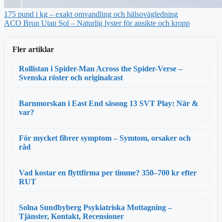
175 pund i kg – exakt omvandling och hälsovägledning
ACO Brun Utan Sol – Naturlig lyster för ansikte och kropp
Fler artiklar
Rollistan i Spider-Man Across the Spider-Verse –
Svenska röster och originalcast
Barnmorskan i East End säsong 13 SVT Play: När &
var?
För mycket fibrer symptom – Symtom, orsaker och
råd
Vad kostar en flyttfirma per timme? 350–700 kr efter
RUT
Solna Sundbyberg Psykiatriska Mottagning –
Tjänster, Kontakt, Recensioner