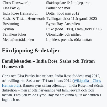
Chris Hemsworth
Skådespelare & familjepatron
Elsa Pataky
Partner och mor
India Rose Hemsworth
Dotter, född maj 2012
Sasha & Tristan Hemsworth
Tvillingar, cirka 11 år gamla 2025
Bosättning
Byron Bay, Australien
Syskon
Luke (född 1980), Liam (född 1990)
Familjens fokus
Utomhusliv och närhet
Mediaframträdanden
Limitless-premiär, röda mattan
Fördjupning & detaljer
Familjebanden – India Rose, Sasha och Tristan
Hemsworth
Chris och Elsa Pataky har tre barn. India Rose föddes i maj 2012,
och tvillingarna Sasha och Tristan i mars 2014 (
Wikipedia – Chris
Hemsworth
). Barnen syns sällan offentligt – India Rose med största
diskretion – men är ofta närvarande vid familjeevent och röda
mattan. Familjen valde Byron Bay för att kunna njuta av naturen i
lugn och ro.