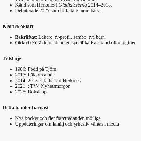
Känd som Herkules i
Gladiatorerna
2014–2018.
Debuterade 2025 som författare inom hälsa.
Klart & oklart
Bekräftat:
Läkare, tv-profil, sambo, två barn
Oklart:
Föräldrars identitet, specifika Ratsit/mrkoll-uppgifter
Tidslinje
1986: Född på Tjörn
2017: Läkarexamen
2014–2018: Gladiatorn Herkules
2021–: TV4 Nyhetsmorgon
2025: Boksläpp
Detta händer härnäst
Nya böcker och fler framträdanden möjliga
Uppdateringar om familj och yrkesliv väntas i media