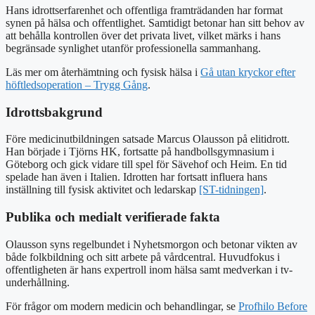
Hans idrottserfarenhet och offentliga framträdanden har format
synen på hälsa och offentlighet. Samtidigt betonar han sitt behov av
att behålla kontrollen över det privata livet, vilket märks i hans
begränsade synlighet utanför professionella sammanhang.
Läs mer om återhämtning och fysisk hälsa i
Gå utan kryckor efter
höftledsoperation – Trygg Gång
.
Idrottsbakgrund
Före medicinutbildningen satsade Marcus Olausson på elitidrott.
Han började i Tjörns HK, fortsatte på handbollsgymnasium i
Göteborg och gick vidare till spel för Sävehof och Heim. En tid
spelade han även i Italien. Idrotten har fortsatt influera hans
inställning till fysisk aktivitet och ledarskap
[ST-tidningen]
.
Publika och medialt verifierade fakta
Olausson syns regelbundet i Nyhetsmorgon och betonar vikten av
både folkbildning och sitt arbete på vårdcentral. Huvudfokus i
offentligheten är hans expertroll inom hälsa samt medverkan i tv-
underhållning.
För frågor om modern medicin och behandlingar, se
Profhilo Before