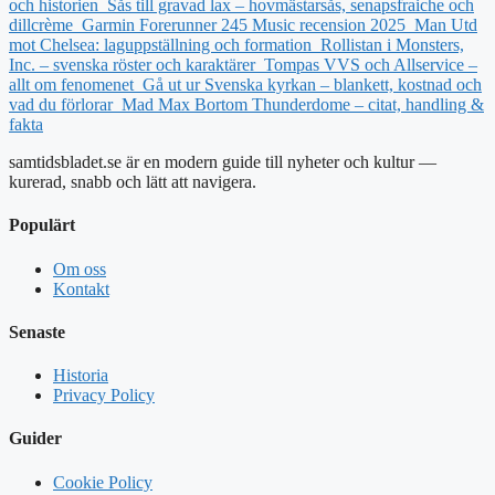
och historien
Sås till gravad lax – hovmästarsås, senapsfraiche och
dillcrème
Garmin Forerunner 245 Music recension 2025
Man Utd
mot Chelsea: laguppställning och formation
Rollistan i Monsters,
Inc. – svenska röster och karaktärer
Tompas VVS och Allservice –
allt om fenomenet
Gå ut ur Svenska kyrkan – blankett, kostnad och
vad du förlorar
Mad Max Bortom Thunderdome – citat, handling &
fakta
samtidsbladet.se är en modern guide till nyheter och kultur —
kurerad, snabb och lätt att navigera.
Populärt
Om oss
Kontakt
Senaste
Historia
Privacy Policy
Guider
Cookie Policy