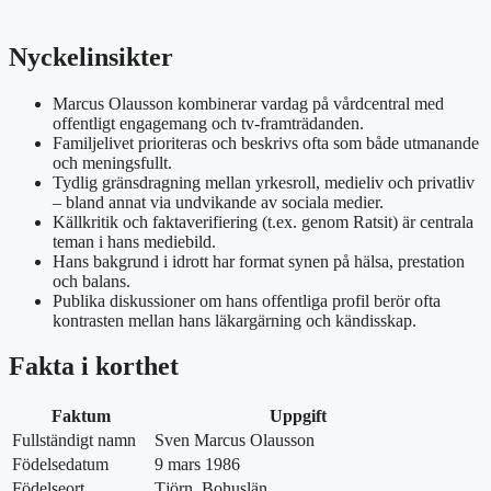
Nyckelinsikter
Marcus Olausson kombinerar vardag på vårdcentral med
offentligt engagemang och tv-framträdanden.
Familjelivet prioriteras och beskrivs ofta som både utmanande
och meningsfullt.
Tydlig gränsdragning mellan yrkesroll, medieliv och privatliv
– bland annat via undvikande av sociala medier.
Källkritik och faktaverifiering (t.ex. genom Ratsit) är centrala
teman i hans mediebild.
Hans bakgrund i idrott har format synen på hälsa, prestation
och balans.
Publika diskussioner om hans offentliga profil berör ofta
kontrasten mellan hans läkargärning och kändisskap.
Fakta i korthet
Faktum
Uppgift
Fullständigt namn
Sven Marcus Olausson
Födelsedatum
9 mars 1986
Födelseort
Tjörn, Bohuslän