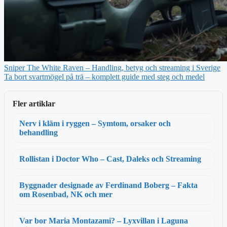
Sniper The White Raven – Handling, betyg och streaming i Sverige
Ta bort svartmögel på trä – komplett guide med steg och medel
Fler artiklar
Nerv i kläm i ryggen – Symtom, orsaker och
behandling
Rollistan i Doctor Who – Cast, Daleks och Streaming
Byggnader designade av Ferdinand Boberg – Fakta
om Rosenbad, NK och mer
Var bor Maria Montazami? – Lyxvillan i Laguna