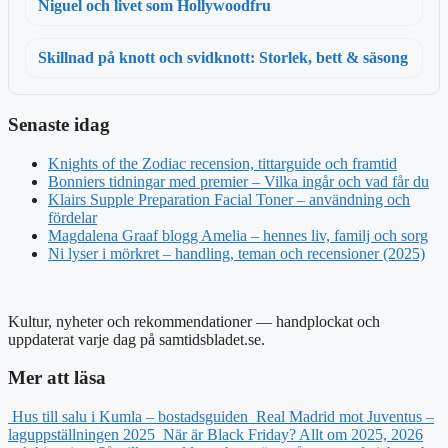
Niguel och livet som Hollywoodfru
Skillnad på knott och svidknott: Storlek, bett & säsong
Senaste idag
Knights of the Zodiac recension, tittarguide och framtid
Bonniers tidningar med premier – Vilka ingår och vad får du
Klairs Supple Preparation Facial Toner – användning och
fördelar
Magdalena Graaf blogg Amelia – hennes liv, familj och sorg
Ni lyser i mörkret – handling, teman och recensioner (2025)
Kultur, nyheter och rekommendationer — handplockat och
uppdaterat varje dag på samtidsbladet.se.
Mer att läsa
Hus till salu i Kumla – bostadsguiden
Real Madrid mot Juventus –
laguppställningen 2025
När är Black Friday? Allt om 2025, 2026