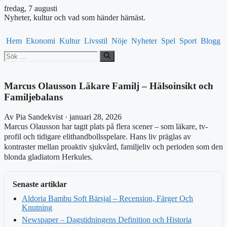
fredag, 7 augusti
Nyheter, kultur och vad som händer härnäst.
Hem
Ekonomi
Kultur
Livsstil
Nöje
Nyheter
Spel
Sport
Blogg
Sök
efter:
Marcus Olausson Läkare Familj – Hälsoinsikt och
Familjebalans
Av Pia Sandekvist · januari 28, 2026
Marcus Olausson har tagit plats på flera scener – som läkare, tv-
profil och tidigare elithandbollsspelare. Hans liv präglas av
kontraster mellan proaktiv sjukvård, familjeliv och perioden som den
blonda gladiatorn Herkules.
Senaste artiklar
Aldoria Bambu Soft Bärsjal – Recension, Färger Och
Knutning
Newspaper – Dagstidningens Definition och Historia