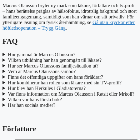
Marcus Olausson bryter ny mark som läkare, författare och tv-profil
– hans berättelse präglas av hälsofokus, idrottslig bakgrund och stort
familjeengagemang, samtidigt som han värnar om sitt privatliv. För
ytterligare läsning om fysisk återhämtning, se
Gå utan kryckor efter
höftledsoperation – Trygg Gång
.
FAQ
Hur gammal är Marcus Olausson?
Vilken utbildning har han genomgått till läkare?
Hur ser Marcus Olaussons familjesituation ut?
Vem är Marcus Olaussons sambo?
Finns det offentliga uppgifter om hans föräldrar?
Hur kombinerar han rollen som läkare med sin TV-profil?
Hur blev han Herkules i Gladiatorerna?
Var finns information om Marcus Olausson i Ratsit eller Mrkoll?
Vilken var hans första bok?
Har han sociala medier?
Författare