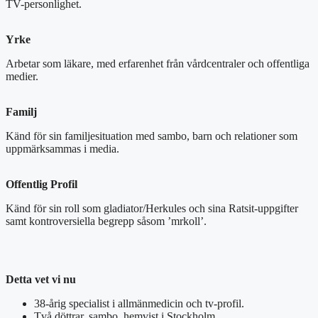
TV-personlighet.
Yrke
Arbetar som läkare, med erfarenhet från vårdcentraler och offentliga
medier.
Familj
Känd för sin familjesituation med sambo, barn och relationer som
uppmärksammas i media.
Offentlig Profil
Känd för sin roll som gladiator/Herkules och sina Ratsit-uppgifter
samt kontroversiella begrepp såsom ’mrkoll’.
Detta vet vi nu
38-årig specialist i allmänmedicin och tv-profil.
Två döttrar, sambo, hemvist i Stockholm.