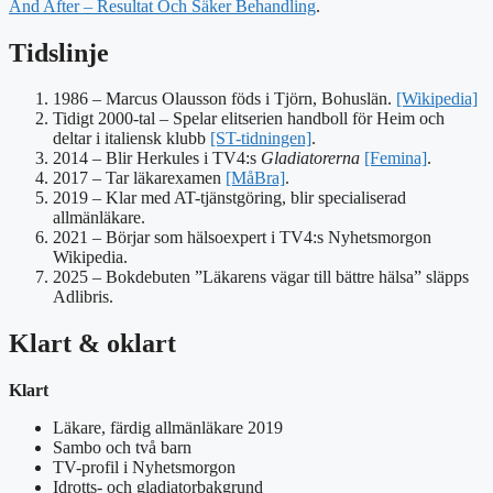
And After – Resultat Och Säker Behandling
.
Tidslinje
1986
– Marcus Olausson föds i Tjörn, Bohuslän.
[Wikipedia]
Tidigt 2000-tal – Spelar elitserien handboll för Heim och
deltar i italiensk klubb
[ST-tidningen]
.
2014
– Blir Herkules i TV4:s
Gladiatorerna
[Femina]
.
2017
– Tar läkarexamen
[MåBra]
.
2019
– Klar med AT-tjänstgöring, blir specialiserad
allmänläkare.
2021
– Börjar som hälsoexpert i TV4:s Nyhetsmorgon
Wikipedia.
2025
– Bokdebuten ”Läkarens vägar till bättre hälsa” släpps
Adlibris.
Klart & oklart
Klart
Läkare, färdig allmänläkare 2019
Sambo och två barn
TV-profil i Nyhetsmorgon
Idrotts- och gladiatorbakgrund