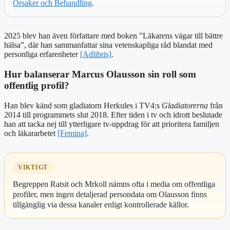
Orsaker och Behandling
.
2025 blev han även författare med boken ”Läkarens vägar till bättre
hälsa”, där han sammanfattar sina vetenskapliga råd blandat med
personliga erfarenheter
[Adlibris]
.
Hur balanserar Marcus Olausson sin roll som
offentlig profil?
Han blev känd som gladiatorn Herkules i TV4:s
Gladiatorerna
från
2014 till programmets slut 2018. Efter tiden i tv och idrott beslutade
han att tacka nej till ytterligare tv-uppdrag för att prioritera familjen
och läkararbetet
[Femina]
.
VIKTIGT
Begreppen Ratsit och Mrkoll nämns ofta i media om offentliga
profiler, men ingen detaljerad persondata om Olausson finns
tillgänglig via dessa kanaler enligt kontrollerade källor.