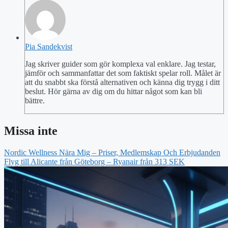
Pia Sandekvist
Jag skriver guider som gör komplexa val enklare. Jag testar,
jämför och sammanfattar det som faktiskt spelar roll. Målet är
att du snabbt ska förstå alternativen och känna dig trygg i ditt
beslut. Hör gärna av dig om du hittar något som kan bli
bättre.
Missa inte
Nordic Wellness Nära Mig – Priser, Medlemskap Och Erbjudanden
Flyg till Alicante från Göteborg – Ryanair från 313 SEK