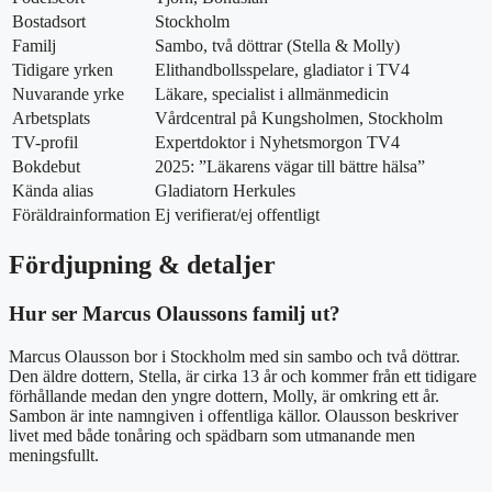
Bostadsort
Stockholm
Familj
Sambo, två döttrar (Stella & Molly)
Tidigare yrken
Elithandbollsspelare, gladiator i TV4
Nuvarande yrke
Läkare, specialist i allmänmedicin
Arbetsplats
Vårdcentral på Kungsholmen, Stockholm
TV-profil
Expertdoktor i Nyhetsmorgon TV4
Bokdebut
2025: ”Läkarens vägar till bättre hälsa”
Kända alias
Gladiatorn Herkules
Föräldrainformation
Ej verifierat/ej offentligt
Fördjupning & detaljer
Hur ser Marcus Olaussons familj ut?
Marcus Olausson bor i Stockholm med sin sambo och två döttrar.
Den äldre dottern, Stella, är cirka 13 år och kommer från ett tidigare
förhållande medan den yngre dottern, Molly, är omkring ett år.
Sambon är inte namngiven i offentliga källor. Olausson beskriver
livet med både tonåring och spädbarn som utmanande men
meningsfullt.