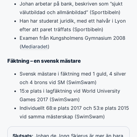
Johan arbetar på bank, beskriven som ”sjukt
välutbildad och allmänbildad” (Sportbibeln)
Han har studerat juridik, med ett halvår i Lyon
efter att paret träffats (Sportbibeln)
Examen från Kungsholmens Gymnasium 2008
(
Mediaradet
)
Fäktning – en svensk mästare
Svensk mästare i fäktning med 1 guld, 4 silver
och 4 brons vid SM (SwimSwam)
15:e plats i lagfäktning vid World University
Games 2017 (SwimSwam)
Individuellt 68:e plats 2017 och 53:e plats 2015
vid samma mästerskap (SwimSwam)
Slutsats:
Johan de Jong Skierus är mer än bara