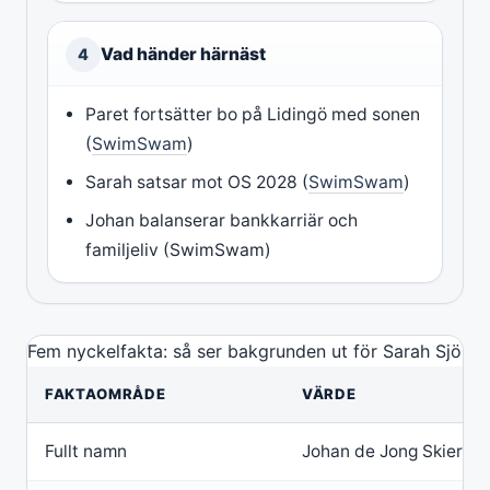
Vad händer härnäst
4
Paret fortsätter bo på Lidingö med sonen
(
SwimSwam
)
Sarah satsar mot OS 2028 (
SwimSwam
)
Johan balanserar bankkarriär och
familjeliv (SwimSwam)
Fem nyckelfakta: så ser bakgrunden ut för Sarah Sjöst
FAKTAOMRÅDE
VÄRDE
Fullt namn
Johan de Jong Skierus