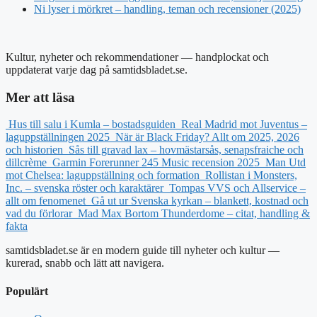
Ni lyser i mörkret – handling, teman och recensioner (2025)
Kultur, nyheter och rekommendationer — handplockat och
uppdaterat varje dag på samtidsbladet.se.
Mer att läsa
Hus till salu i Kumla – bostadsguiden
Real Madrid mot Juventus –
laguppställningen 2025
När är Black Friday? Allt om 2025, 2026
och historien
Sås till gravad lax – hovmästarsås, senapsfraiche och
dillcrème
Garmin Forerunner 245 Music recension 2025
Man Utd
mot Chelsea: laguppställning och formation
Rollistan i Monsters,
Inc. – svenska röster och karaktärer
Tompas VVS och Allservice –
allt om fenomenet
Gå ut ur Svenska kyrkan – blankett, kostnad och
vad du förlorar
Mad Max Bortom Thunderdome – citat, handling &
fakta
samtidsbladet.se är en modern guide till nyheter och kultur —
kurerad, snabb och lätt att navigera.
Populärt