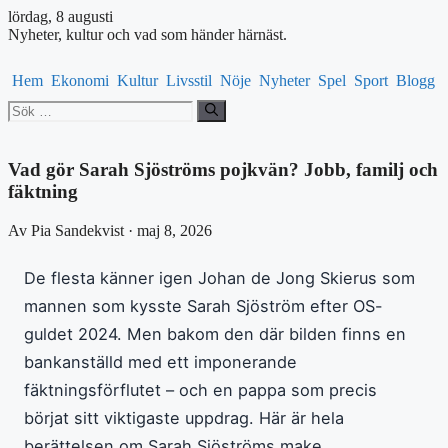
lördag, 8 augusti
Nyheter, kultur och vad som händer härnäst.
Hem
Ekonomi
Kultur
Livsstil
Nöje
Nyheter
Spel
Sport
Blogg
Sök
efter:
Vad gör Sarah Sjöströms pojkvän? Jobb, familj och
fäktning
Av Pia Sandekvist · maj 8, 2026
De flesta känner igen Johan de Jong Skierus som
mannen som kysste Sarah Sjöström efter OS-
guldet 2024. Men bakom den där bilden finns en
bankanställd med ett imponerande
fäktningsförflutet – och en pappa som precis
börjat sitt viktigaste uppdrag. Här är hela
berättelsen om Sarah Sjöströms make.