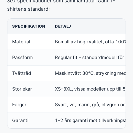
Sex specifikationer som sammanfattar Gant T-
shirtens standard:
SPECIFIKATION
DETALJ
Material
Bomull av hög kvalitet, ofta 100% (
Passform
Regular fit – standardmodell för her
Tvättråd
Maskintvätt 30°C, strykning medelv
Storlekar
XS–3XL, vissa modeller upp till 5XL 
Färger
Svart, vit, marin, grå, olivgrön och
Garanti
1–2 års garanti mot tillverkningsfel