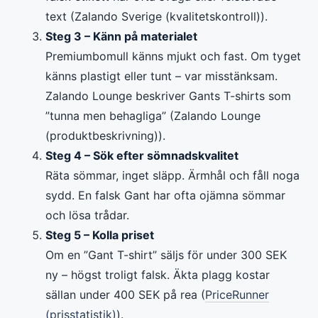
text (Zalando Sverige (kvalitetskontroll)).
Steg 3 – Känn på materialet
Premiumbomull känns mjukt och fast. Om tyget
känns plastigt eller tunt – var misstänksam.
Zalando Lounge beskriver Gants T-shirts som
”tunna men behagliga” (Zalando Lounge
(produktbeskrivning)).
Steg 4 – Sök efter sömnadskvalitet
Räta sömmar, inget släpp. Ärmhål och fåll noga
sydd. En falsk Gant har ofta ojämna sömmar
och lösa trådar.
Steg 5 – Kolla priset
Om en ”Gant T-shirt” säljs för under 300 SEK
ny – högst troligt falsk. Äkta plagg kostar
sällan under 400 SEK på rea (
PriceRunner
(prisstatistik)
).