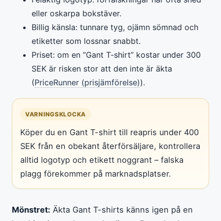
eller oskarpa bokstäver.
Billig känsla: tunnare tyg, ojämn sömnad och
etiketter som lossnar snabbt.
Priset: om en ”Gant T-shirt” kostar under 300
SEK är risken stor att den inte är äkta
(
PriceRunner (prisjämförelse)
).
VARNINGSKLOCKA
Köper du en Gant T-shirt till reapris under 400
SEK från en obekant återförsäljare, kontrollera
alltid logotyp och etikett noggrant – falska
plagg förekommer på marknadsplatser.
Mönstret:
Äkta Gant T-shirts känns igen på en